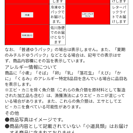
します
けします
冷凍ゆう
レターパ
パックで
ックライ
お届けし
トでお届
ます。
けします
佐川急便
でのお届
けとなり
ます
なお、「普通ゆうパック」の場合は表示しません。また、「夏期
のみチルドゆうパック」などとなる場合は、記号での表示はせ
ず、商品内容欄にその旨を表示しています。
アレルギー情報について
商品に「小麦」「そば」「卵」「乳」「落花生」「えび」「か
に」「くるみ」のアレルギー特定8品目を含んでいる場合に品目名
を表示します。
※エビ・カニを除く魚介類（これらの魚介類を原材料として製造
された加工品も含む）は、漁獲漁法によりエビ・カニが混じって
いる場合があります。 また、これらの魚介類は、エサとしてエ
ビ・カニを食べている可能性があります。
その他
商品写真はイメージです。
商品内容として記載されていない「小道具類」はお届け
する商品に含まれておりません。