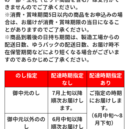
きませんのでご了承ください。
※消費・賞味期間5日以内の商品をお申込みの場
合は、お届けが消費・賞味期限の当日になるこ
とがありますのでご了承ください。
※商品到着後の日持ち期間は、製造工場からの
配送日数、ゆうパックの配送日数、お届け時不
在保管期間などにより短くなる場合がございま
すのであらかじめご了承ください。
のし指定
配達時期指定
配達時期指定
なし
あり
御中元のし
7月上旬以降
ご指定の時期
順次
お届けし
にお届けしま
ます。
す。
（6月中旬～8
御中元以外のの
6月中旬以降
月下旬）
し
順次
お届けし