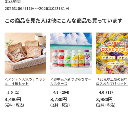
配送期間
2026年06月11日～2026年08月31日
この商品を見た人は他にこんな商品も買っています
＜アンデ＞人気のデニッシ
＜お中元＞新つぶらなオー
「20点以上詰め合わ
ュ ４種セット
ルスターズ
ロスおたすけセット
5.0
（1）
4.8
（204）
4.0
（18）
3,480円
3,780円
3,980円
(送料・税込)
(送料・税込)
(送料・税込)