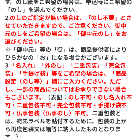
す。のし紙をご希望の場合は、申込時にご希望の
「のし」を選んでください。
2.
のしのご指定が無い場合は、「のし不要」とさ
せていただきますので、ご注意ください。御中
元のしをご希望の場合は、「御中元のし」をお
選びください。
※「御中元」等の「御」は、商品提供者により
ひらがなの「お」になる場合がございます。
3.
「名入れ」「外のし」「二重包装」「完全包
装」「手提げ袋」等をご希望の場合は、「商品
設定（のし等）」欄にご入力ください。ただ
し、一部の商品についてはお承りできない場合
もございます。
（表記：
のし不可・のし名入れ不
可・二重包装不可・完全包装不可・手提げ袋不
可・仏事包装（仏事のし）不可。
二重包装と
は、宛先ラベルを貼付するために、包装の上か
ら再度包装又は箱等に納入したものとなりま
す。）