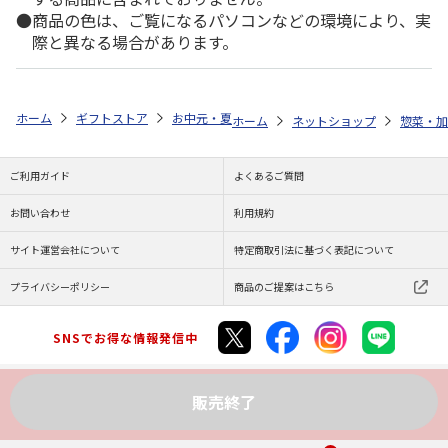
商品の色は、ご覧になるパソコンなどの環境により、実
際と異なる場合があります。
ホーム
ギフトストア
お中元・夏ギフト特集 2026
ゆうゆうギフト 
ホーム
ネットショップ
惣菜・加
ご利用ガイド
よくあるご質問
お問い合わせ
利用規約
サイト運営会社について
特定商取引法に基づく表記について
プライバシーポリシー
商品のご提案はこちら
SNSでお得な情報発信中
販売終了
Copyright (C) JAPAN POST Co.,Ltd. All Rights Reserved.