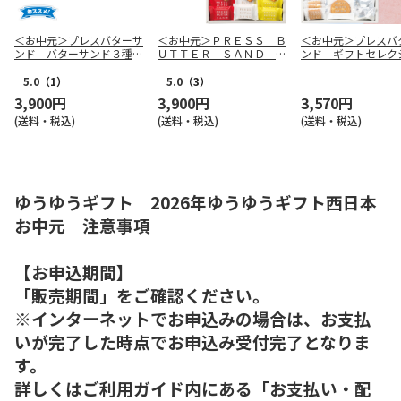
＜お中元＞プレスバターサ
＜お中元＞ＰＲＥＳＳ Ｂ
＜お中元＞プレスバ
ンド バターサンド３種
ＵＴＴＥＲ ＳＡＮＤ バ
ンド ギフトセレク
（１４個入）（西日本版）
ターサンド３種詰合せ〈あ
（東日本版）
まおう苺・檸檬〉（東日本
5.0
（1）
5.0
（3）
版）
3,900円
3,900円
3,570円
(送料・税込)
(送料・税込)
(送料・税込)
ゆうゆうギフト 2026年ゆうゆうギフト西日本
お中元 注意事項
【お申込期間】
「販売期間」をご確認ください。
※インターネットでお申込みの場合は、お支払
いが完了した時点でお申込み受付完了となりま
す。
詳しくはご利用ガイド内にある「お支払い・配