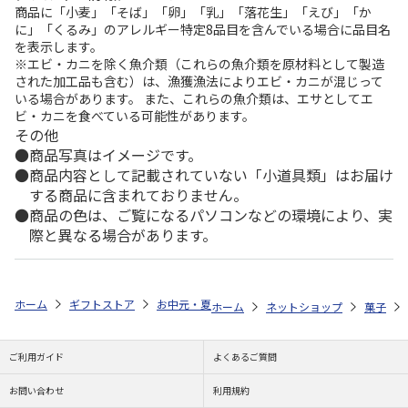
商品に「小麦」「そば」「卵」「乳」「落花生」「えび」「か
に」「くるみ」のアレルギー特定8品目を含んでいる場合に品目名
を表示します。
※エビ・カニを除く魚介類（これらの魚介類を原材料として製造
された加工品も含む）は、漁獲漁法によりエビ・カニが混じって
いる場合があります。 また、これらの魚介類は、エサとしてエ
ビ・カニを食べている可能性があります。
その他
商品写真はイメージです。
商品内容として記載されていない「小道具類」はお届け
する商品に含まれておりません。
商品の色は、ご覧になるパソコンなどの環境により、実
際と異なる場合があります。
ホーム
ギフトストア
お中元・夏ギフト特集 2026
ゆうゆうギフト 
ホーム
ネットショップ
菓子
ご利用ガイド
よくあるご質問
お問い合わせ
利用規約