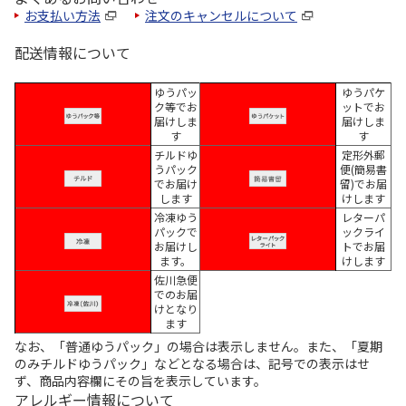
お支払い方法
注文のキャンセルについて
配送情報について
ゆうパッ
ゆうパケ
ク等でお
ットでお
届けしま
届けしま
す
す
チルドゆ
定形外郵
うパック
便(簡易書
でお届け
留)でお届
します
けします
冷凍ゆう
レターパ
パックで
ックライ
お届けし
トでお届
ます。
けします
佐川急便
でのお届
けとなり
ます
なお、「普通ゆうパック」の場合は表示しません。また、「夏期
のみチルドゆうパック」などとなる場合は、記号での表示はせ
ず、商品内容欄にその旨を表示しています。
アレルギー情報について