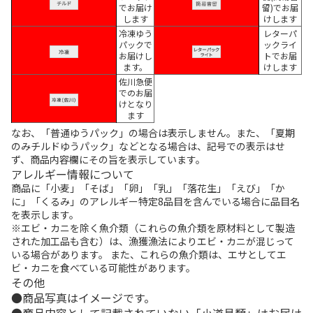
でお届け
留)でお届
します
けします
冷凍ゆう
レターパ
パックで
ックライ
お届けし
トでお届
ます。
けします
佐川急便
でのお届
けとなり
ます
なお、「普通ゆうパック」の場合は表示しません。また、「夏期
のみチルドゆうパック」などとなる場合は、記号での表示はせ
ず、商品内容欄にその旨を表示しています。
アレルギー情報について
商品に「小麦」「そば」「卵」「乳」「落花生」「えび」「か
に」「くるみ」のアレルギー特定8品目を含んでいる場合に品目名
を表示します。
※エビ・カニを除く魚介類（これらの魚介類を原材料として製造
された加工品も含む）は、漁獲漁法によりエビ・カニが混じって
いる場合があります。 また、これらの魚介類は、エサとしてエ
ビ・カニを食べている可能性があります。
その他
商品写真はイメージです。