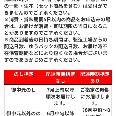
の一部・生花（セット商品を含む）は受付がで
きませんのでご了承ください。
※消費・賞味期間5日以内の商品をお申込みの場
合は、お届けが消費・賞味期限の当日になるこ
とがありますのでご了承ください。
※商品到着後の日持ち期間は、製造工場からの
配送日数、ゆうパックの配送日数、お届け時不
在保管期間などにより短くなる場合がございま
すのであらかじめご了承ください。
のし指定
配達時期指定
配達時期指定
なし
あり
御中元のし
7月上旬以降
ご指定の時期
順次
お届けし
にお届けしま
ます。
す。
（6月中旬～8
御中元以外のの
6月中旬以降