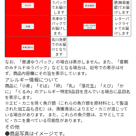
うパック
便(簡易書
でお届け
留)でお届
します
けします
冷凍ゆう
レターパ
パックで
ックライ
お届けし
トでお届
ます。
けします
佐川急便
でのお届
けとなり
ます
なお、「普通ゆうパック」の場合は表示しません。また、「夏期
のみチルドゆうパック」などとなる場合は、記号での表示はせ
ず、商品内容欄にその旨を表示しています。
アレルギー情報について
商品に「小麦」「そば」「卵」「乳」「落花生」「えび」「か
に」「くるみ」のアレルギー特定8品目を含んでいる場合に品目名
を表示します。
※エビ・カニを除く魚介類（これらの魚介類を原材料として製造
された加工品も含む）は、漁獲漁法によりエビ・カニが混じって
いる場合があります。 また、これらの魚介類は、エサとしてエ
ビ・カニを食べている可能性があります。
その他
商品写真はイメージです。