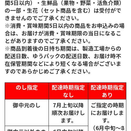
間5日以内）・生鮮品（果物・野菜・活魚介類）
の一部・生花（セット商品を含む）は受付がで
きませんのでご了承ください。
※消費・賞味期間5日以内の商品をお申込みの場
合は、お届けが消費・賞味期限の当日になるこ
とがありますのでご了承ください。
※商品到着後の日持ち期間は、製造工場からの
配送日数、ゆうパックの配送日数、お届け時不
在保管期間などにより短くなる場合がございま
すのであらかじめご了承ください。
のし指定
配達時期指定
配達時期指定
なし
あり
御中元のし
7月上旬以降
ご指定の時期
順次
お届けし
にお届けしま
ます。
す。
（6月中旬～8