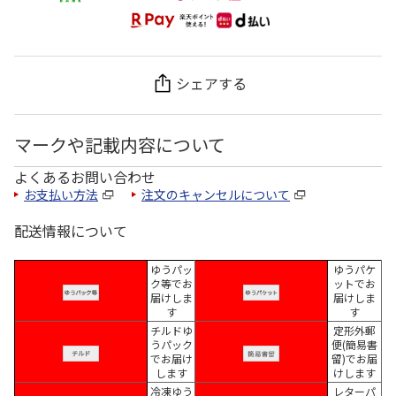
シェアする
マークや記載内容について
よくあるお問い合わせ
お支払い方法
注文のキャンセルについて
配送情報について
ゆうパッ
ゆうパケ
ク等でお
ットでお
届けしま
届けしま
す
す
チルドゆ
定形外郵
うパック
便(簡易書
でお届け
留)でお届
します
けします
冷凍ゆう
レターパ