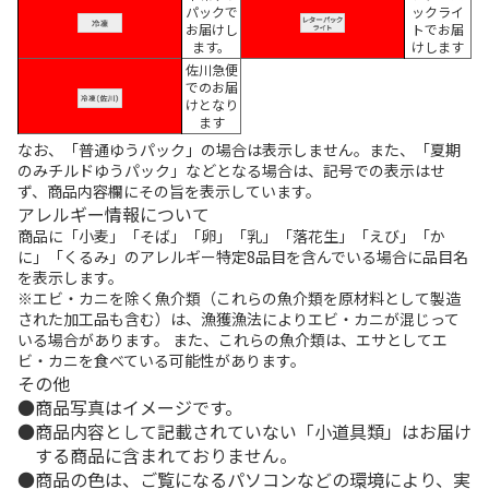
パックで
ックライ
お届けし
トでお届
ます。
けします
佐川急便
でのお届
けとなり
ます
なお、「普通ゆうパック」の場合は表示しません。また、「夏期
のみチルドゆうパック」などとなる場合は、記号での表示はせ
ず、商品内容欄にその旨を表示しています。
アレルギー情報について
商品に「小麦」「そば」「卵」「乳」「落花生」「えび」「か
に」「くるみ」のアレルギー特定8品目を含んでいる場合に品目名
を表示します。
※エビ・カニを除く魚介類（これらの魚介類を原材料として製造
された加工品も含む）は、漁獲漁法によりエビ・カニが混じって
いる場合があります。 また、これらの魚介類は、エサとしてエ
ビ・カニを食べている可能性があります。
その他
商品写真はイメージです。
商品内容として記載されていない「小道具類」はお届け
する商品に含まれておりません。
商品の色は、ご覧になるパソコンなどの環境により、実