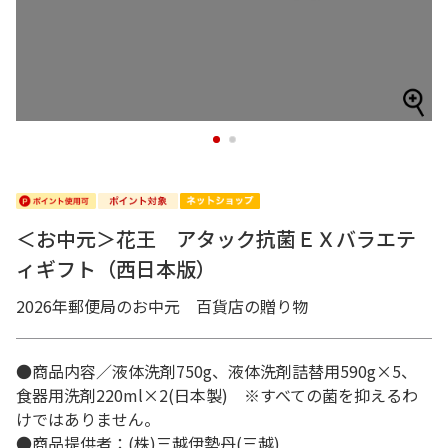
1
2
＜お中元＞花王 アタック抗菌ＥＸバラエテ
ィギフト（西日本版）
2026年郵便局のお中元 百貨店の贈り物
●商品内容／液体洗剤750g、液体洗剤詰替用590g×5、
食器用洗剤220ml×2(日本製) ※すべての菌を抑えるわ
けではありません。
●商品提供者：(株)三越伊勢丹(三越)