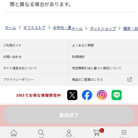
際と異なる場合があります。
ホーム
ギフトストア
お中元・夏ギフト特集 2026
ゆうゆうギフト 
ホーム
ネットショップ
雑貨・日
ご利用ガイド
よくあるご質問
お問い合わせ
利用規約
サイト運営会社について
特定商取引法に基づく表記について
プライバシーポリシー
商品のご提案はこちら
SNSでお得な情報発信中
販売終了
Copyright (C) JAPAN POST Co.,Ltd. All Rights Reserved.
0