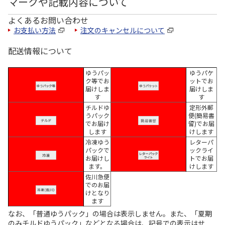
マークや記載内容について
よくあるお問い合わせ
お支払い方法
注文のキャンセルについて
配送情報について
ゆうパッ
ゆうパケ
ク等でお
ットでお
届けしま
届けしま
す
す
チルドゆ
定形外郵
うパック
便(簡易書
でお届け
留)でお届
します
けします
冷凍ゆう
レターパ
パックで
ックライ
お届けし
トでお届
ます。
けします
佐川急便
でのお届
けとなり
ます
なお、「普通ゆうパック」の場合は表示しません。また、「夏期
のみチルドゆうパック」などとなる場合は、記号での表示はせ