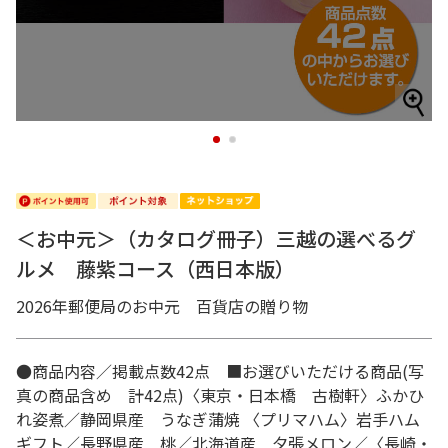
1
2
＜お中元＞（カタログ冊子）三越の選べるグ
ルメ 藤紫コース（西日本版）
2026年郵便局のお中元 百貨店の贈り物
●商品内容／掲載点数42点 ■お選びいただける商品(写
真の商品含め 計42点)〈東京・日本橋 古樹軒〉ふかひ
れ姿煮／静岡県産 うなぎ蒲焼 〈プリマハム〉岩手ハム
ギフト／長野県産 桃／北海道産 夕張メロン／〈長崎・