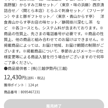
高野屋〉からすみ三昧セット／〈東京・味の浜藤〉西京漬
詰合せ／〈関とら本店〉とらふぐ刺身セット／〈フリーデ
ン〉やまと豚ギフトセット／〈東京・青山からす亭〉 洋
食青山からす亭お店の味セット／静岡掛川深むし茶 な
ど ※各コースとも、システム料が含まれております。※
商品の性質上、先さまの電話番号が必要です。※商品の性
質上、他の商品と組み合わせてのお届けはできません。※
掲載商品によっては、お届け地域、お届け期間の制限がご
ざいます。※掲載商品について、季節およびメーカーの仕
様変更等による商品入替を行う場合がございますので何卒
ご了承ください。
●商品提供者：(株)三越伊勢丹(三越)
12,430
円
(送料・税込)
獲得ポイント： 124 pt
商品番号
8095467231