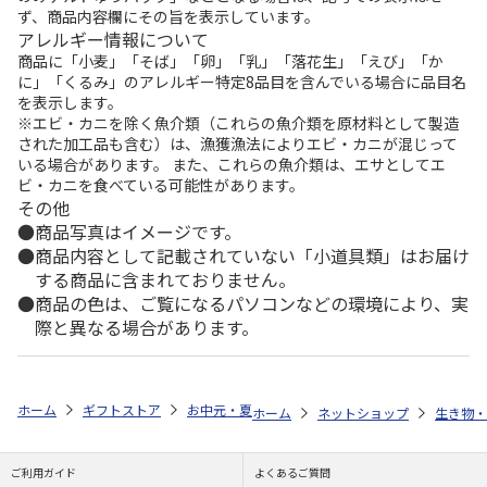
ず、商品内容欄にその旨を表示しています。
アレルギー情報について
商品に「小麦」「そば」「卵」「乳」「落花生」「えび」「か
に」「くるみ」のアレルギー特定8品目を含んでいる場合に品目名
を表示します。
※エビ・カニを除く魚介類（これらの魚介類を原材料として製造
された加工品も含む）は、漁獲漁法によりエビ・カニが混じって
いる場合があります。 また、これらの魚介類は、エサとしてエ
ビ・カニを食べている可能性があります。
その他
商品写真はイメージです。
商品内容として記載されていない「小道具類」はお届け
する商品に含まれておりません。
商品の色は、ご覧になるパソコンなどの環境により、実
際と異なる場合があります。
ホーム
ギフトストア
お中元・夏ギフト特集 2026
ゆうゆうギフト 
ホーム
ネットショップ
生き物・
ご利用ガイド
よくあるご質問