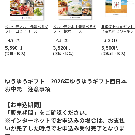
＜お中元＞お中元選べるギ
＜お中元＞お中元選べるギ
北海道七つ星ギフト
フト 山査子コース
フト 錦木コース
イ＆九州七つ星ギフ
だまり
4.7
（7）
4.5
（2）
5.0
（1）
5,590円
3,520円
5,500円
(送料・税込)
(送料・税込)
(送料別・税込)
ゆうゆうギフト 2026年ゆうゆうギフト西日本
お中元 注意事項
【お申込期間】
「販売期間」をご確認ください。
※インターネットでお申込みの場合は、お支払
いが完了した時点でお申込み受付完了となりま