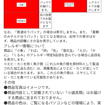
パックで
ックライ
お届けし
トでお届
ます。
けします
佐川急便
でのお届
けとなり
ます
なお、「普通ゆうパック」の場合は表示しません。また、「夏期
のみチルドゆうパック」などとなる場合は、記号での表示はせ
ず、商品内容欄にその旨を表示しています。
アレルギー情報について
商品に「小麦」「そば」「卵」「乳」「落花生」「えび」「か
に」「くるみ」のアレルギー特定8品目を含んでいる場合に品目名
を表示します。
※エビ・カニを除く魚介類（これらの魚介類を原材料として製造
された加工品も含む）は、漁獲漁法によりエビ・カニが混じって
いる場合があります。 また、これらの魚介類は、エサとしてエ
ビ・カニを食べている可能性があります。
その他
商品写真はイメージです。
商品内容として記載されていない「小道具類」はお届け
する商品に含まれておりません。
商品の色は、ご覧になるパソコンなどの環境により、実