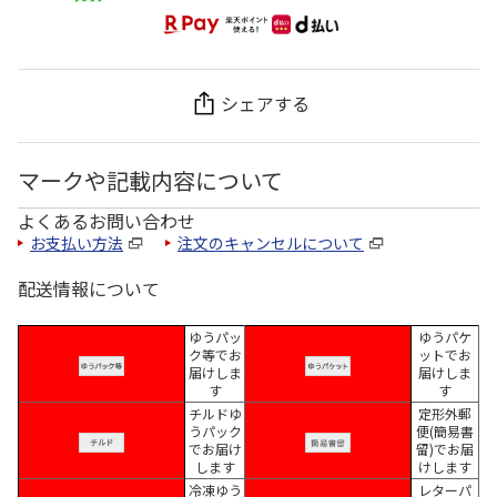
シェアする
マークや記載内容について
よくあるお問い合わせ
お支払い方法
注文のキャンセルについて
配送情報について
ゆうパッ
ゆうパケ
ク等でお
ットでお
届けしま
届けしま
す
す
チルドゆ
定形外郵
うパック
便(簡易書
でお届け
留)でお届
します
けします
冷凍ゆう
レターパ