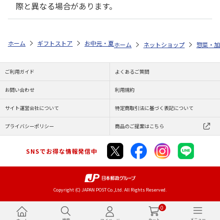
際と異なる場合があります。
ホーム
ギフトストア
お中元・夏ギフト特集 2026
ゆうゆうギフト 
ホーム
ネットショップ
惣菜・加
ご利用ガイド
よくあるご質問
お問い合わせ
利用規約
サイト運営会社について
特定商取引法に基づく表記について
プライバシーポリシー
商品のご提案はこちら
SNSでお得な情報発信中
Copyright (C) JAPAN POST Co.,Ltd. All Rights Reserved.
0