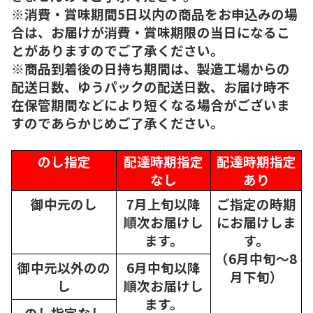
※消費・賞味期間5日以内の商品をお申込みの場
合は、お届けが消費・賞味期限の当日になるこ
とがありますのでご了承ください。
※商品到着後の日持ち期間は、製造工場からの
配送日数、ゆうパックの配送日数、お届け時不
在保管期間などにより短くなる場合がございま
すのであらかじめご了承ください。
のし指定
配達時期指定
配達時期指定
なし
あり
御中元のし
7月上旬以降
ご指定の時期
順次
お届けし
にお届けしま
ます。
す。
（6月中旬～8
御中元以外のの
6月中旬以降
月下旬）
し
順次
お届けし
ます。
のし指定なし