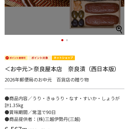
1
2
＜お中元＞奈良屋本店 奈良漬（西日本版）
2026年郵便局のお中元 百貨店の贈り物
●商品内容／うり・きゅうり・なす・すいか・しょうが
計1.35kg
●賞味期間／常温で90日
●商品提供者：(株)三越伊勢丹(三越)