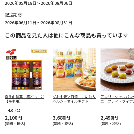
2026年05月18日～2026年08月06日
配送期間
2026年06月11日～2026年08月31日
この商品を見た人は他にこんな商品も買っています
喜多山製菓 窯どおこげ
＜お中元＞日清 こめ油＆
アンリ・シャルパン
【弔事用】
ヘルシーオイルギフト
エ プティ・フィナ
１６個入【慶事用】
4.0
（1）
2,100円
3,680円
2,490円
(送料・税込)
(送料・税込)
(送料・税込)