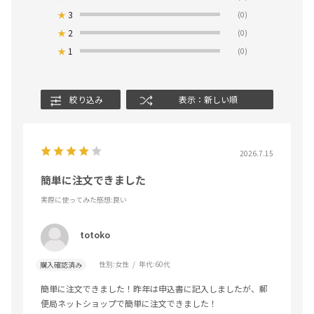
★
3
(0)
★
2
(0)
★
1
(0)
絞り込み
表示：新しい順
2026.7.15
簡単に注文できました
実際に使ってみた感想
:良い
totoko
性別:
女性
年代:
60代
購入確認済み
簡単に注文できました！昨年は申込書に記入しましたが、郵
便局ネットショップで簡単に注文できました！