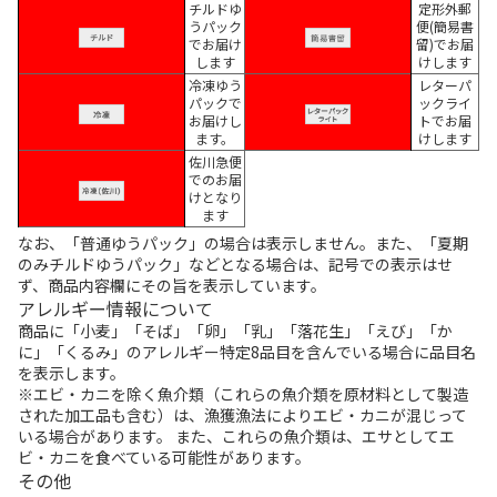
チルドゆ
定形外郵
うパック
便(簡易書
でお届け
留)でお届
します
けします
冷凍ゆう
レターパ
パックで
ックライ
お届けし
トでお届
ます。
けします
佐川急便
でのお届
けとなり
ます
なお、「普通ゆうパック」の場合は表示しません。また、「夏期
のみチルドゆうパック」などとなる場合は、記号での表示はせ
ず、商品内容欄にその旨を表示しています。
アレルギー情報について
商品に「小麦」「そば」「卵」「乳」「落花生」「えび」「か
に」「くるみ」のアレルギー特定8品目を含んでいる場合に品目名
を表示します。
※エビ・カニを除く魚介類（これらの魚介類を原材料として製造
された加工品も含む）は、漁獲漁法によりエビ・カニが混じって
いる場合があります。 また、これらの魚介類は、エサとしてエ
ビ・カニを食べている可能性があります。
その他