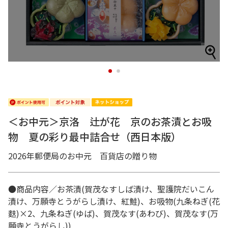
1
2
＜お中元＞京洛 辻が花 京のお茶漬とお吸
物 夏の彩り最中詰合せ（西日本版）
2026年郵便局のお中元 百貨店の贈り物
●商品内容／お茶漬(賀茂なすしば漬け、聖護院だいこん
漬け、万願寺とうがらし漬け、紅鮭)、お吸物(九条ねぎ(花
麩)×2、九条ねぎ(ゆば)、賀茂なす(あわび)、賀茂なす(万
願寺とうがらし))