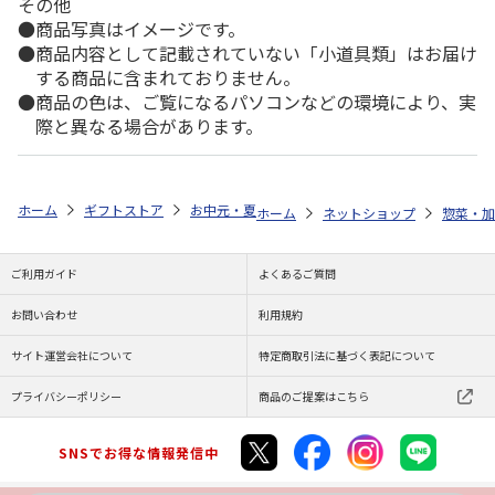
その他
商品写真はイメージです。
商品内容として記載されていない「小道具類」はお届け
する商品に含まれておりません。
商品の色は、ご覧になるパソコンなどの環境により、実
際と異なる場合があります。
ホーム
ギフトストア
お中元・夏ギフト特集 2026
ゆうゆうギフト 
ホーム
ネットショップ
惣菜・加
ご利用ガイド
よくあるご質問
お問い合わせ
利用規約
サイト運営会社について
特定商取引法に基づく表記について
プライバシーポリシー
商品のご提案はこちら
SNSでお得な情報発信中