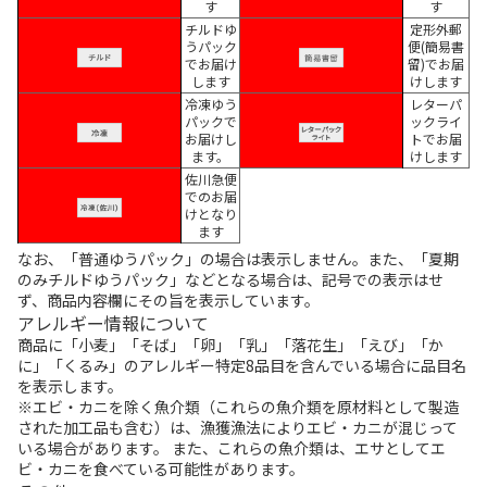
す
す
チルドゆ
定形外郵
うパック
便(簡易書
でお届け
留)でお届
します
けします
冷凍ゆう
レターパ
パックで
ックライ
お届けし
トでお届
ます。
けします
佐川急便
でのお届
けとなり
ます
なお、「普通ゆうパック」の場合は表示しません。また、「夏期
のみチルドゆうパック」などとなる場合は、記号での表示はせ
ず、商品内容欄にその旨を表示しています。
アレルギー情報について
商品に「小麦」「そば」「卵」「乳」「落花生」「えび」「か
に」「くるみ」のアレルギー特定8品目を含んでいる場合に品目名
を表示します。
※エビ・カニを除く魚介類（これらの魚介類を原材料として製造
された加工品も含む）は、漁獲漁法によりエビ・カニが混じって
いる場合があります。 また、これらの魚介類は、エサとしてエ
ビ・カニを食べている可能性があります。