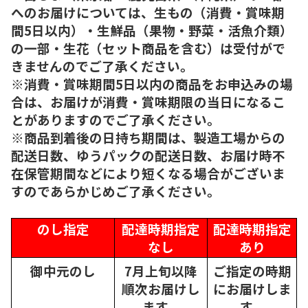
へのお届けについては、生もの（消費・賞味期
間5日以内）・生鮮品（果物・野菜・活魚介類）
の一部・生花（セット商品を含む）は受付がで
きませんのでご了承ください。
※消費・賞味期間5日以内の商品をお申込みの場
合は、お届けが消費・賞味期限の当日になるこ
とがありますのでご了承ください。
※商品到着後の日持ち期間は、製造工場からの
配送日数、ゆうパックの配送日数、お届け時不
在保管期間などにより短くなる場合がございま
すのであらかじめご了承ください。
のし指定
配達時期指定
配達時期指定
なし
あり
御中元のし
7月上旬以降
ご指定の時期
順次
お届けし
にお届けしま
ます。
す。