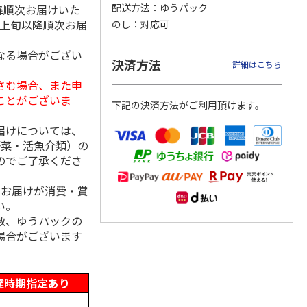
配送方法
ゆうパック
降順次お届けいた
月上旬以降順次お届
のし
対応可
なる場合がござい
オータ
野菜スープ６種類詰
＜お中元＞じゃがバ
ＡＮＡオリジナルビ
決済方法
詳細はこちら
トルト
合せ ８食
タースープ２０食
ーフコンソメスープ
さむ場合、また申
Ａ（２箱）
5.0
（2）
4.0
（1）
ことがございま
下記の決済方法がご利用頂けます。
2,880円
2,700円
3,130円
)
(送料・税込)
(送料・税込)
(送料・税込)
届けについては、
野菜・活魚介類）の
のでご了承くださ
、お届けが消費・賞
い。
数、ゆうパックの
場合がございます
達時期指定あり