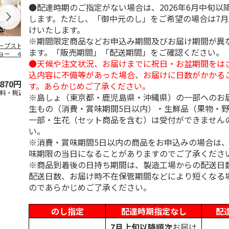
●配達時期のご指定がない場合は、2026年6月中旬以
します。ただし、「御中元のし」をご希望の場合は7
けいたします。
※期間限定商品などお申込み期間及びお届け期間が異
ープストックトー
【冷凍】〈スープス
「JINBO MINAMI
ホテルニュー
ます。「販売期間」「配送期間」をご確認ください。
ョー ４種のＯｋ
トックトーキョー〉
AOYAMA」淡路の玉
ニ スープレ
●天候や注文状況、お届けまでに祝日・お盆期間をは
ｙｕセット８袋
夏のバラエティセッ
葱と高知
…
セット
慶事
…
トＡ
込内容に不備等があった場合、お届けに日数がかかる
,870円
4,550円
3,240円
5,400円
す。あらかじめご了承ください。
送料・税込)
(送料・税込)
(送料・税込)
(送料別・税込
※島しょ（東京都・鹿児島県・沖縄県）の一部へのお
生もの（消費・賞味期間5日以内）・生鮮品（果物・
一部・生花（セット商品を含む）は受付ができません
い。
※消費・賞味期間5日以内の商品をお申込みの場合は
味期限の当日になることがありますのでご了承くださ
※商品到着後の日持ち期間は、製造工場からの配送日
配送日数、お届け時不在保管期間などにより短くなる
のであらかじめご了承ください。
のし指定
配達時期指定なし
配
7月上旬以降順次
お届け