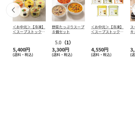
＜お中元＞【冷凍】
野菜たっぷりスープ
＜お中元＞【冷凍】
ス
＜スープストックト
８個セット
＜スープストックト
キ
ーキョー＞人気の冷
ーキョー＞人気の冷
ａ
たい
…
5.0
（1）
たい
…
【
5,400円
3,300円
4,550円
3
(送料・税込)
(送料・税込)
(送料・税込)
(