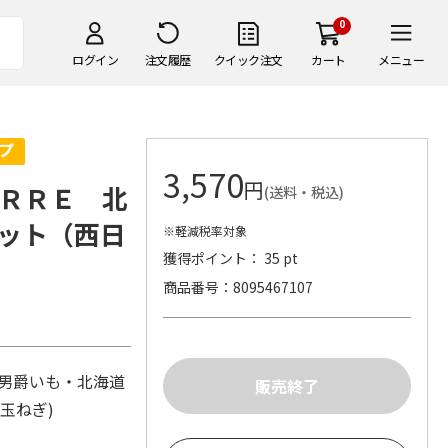
0
ログイン
注文履歴
クイック注文
カート
メニュー
3,570
円
ＲＲＥ 北
(送料・税込)
ット（西日
※軽減税率対象
獲得ポイント： 35 pt
商品番号
8095467107
産男爵いも・北海道
産玉ねぎ)