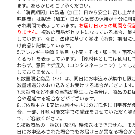
ます。あらかじめご了承ください。
4.「消費期間」は製造（加工）日から安全に召し上が
味期間」は製造（加工）日から品質の保持が十分に可
ぞれ期間で表示しています。
お届け日からの期間を保
りません。
複数の商品がセットになっている場合、最
しています。なお、法律に基づく賞味（消費）期限に
け商品に記載しています。
5.アレルギー物質８品目（小麦・そば・卵・乳・落花
くるみ）を表示しています。［原材料としては使用し
わらず、意図せず混入（コンタミネーション）してし
しておりません。］。
6.数量限定商品（※）は、同日にお申込みが集中し限
数量超過分のお申込みをお受けする場合がございます
7.天災時など不測の事態が発生した場合は、商品のお
合や遅延する場合などがございます。
8.ご依頼主さま又はお届け先さまのご氏名に旧字等が
合、一部、印刷可能文字での登録をさせていただく場
で、ご容赦ください。
9.複数商品の一括送付及び同時発送はできません。ま
日にお申込みされた場合でもお届け日が異なる場合が