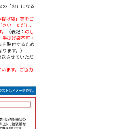
なの「お」になる
手提げ袋」等をご
ださい。ただし、
す。
（表記：
のし
・手提げ袋不可・
ルを貼付するため
なります。）
発送させていただ
ています。ご協力