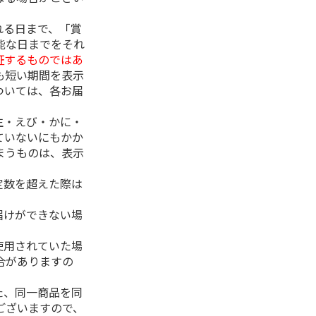
れる日まで、「賞
能な日までをそれ
証するものではあ
も短い期間を表示
ついては、各お届
生・えび・かに・
ていないにもかか
まうものは、表示
定数を超えた際は
。
届けができない場
使用されていた場
合がありますの
た、同一商品を同
ございますので、