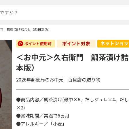
門 鯛茶漬け詰合せ（西日本版）
＜お中元＞久右衛門 鯛茶漬け詰
本版）
2026年郵便局のお中元 百貨店の贈り物
●商品内容／鯛茶漬け(最中×6、だしジュレ×4、だ
×2)
●賞味期間／常温で6ヵ月
●アレルギー／「小麦」