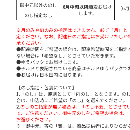
御中元以外ののし
6月中旬以降順次
お届け
（6
します。
のし指定なし
※月のみや旬のみの指定はできません。必ず「月」と
定ください。なお、配達日のご指定はお受けいたしか
承ください。
●配達時間をご希望の場合は、配達希望時間をご指定
ない場合は「希望なし」とさせていただきます。
●ゆうパックでお届けします。
●チルドと表記されている商品はチルドゆうパックで
●お届けは日本国内に限ります。
【のし指定・包装について】
1.「のし」は、原則として「内のし」となります。の
合は、申込時にご希望の「のし」を選んでください。
2.
のしのご指定が無い場合は、「のし不要」とさせて
で、ご注意ください。御中元のしをご希望の場合は、
お選びください。
※「御中元」等の「御」は、商品提供者によりひらが