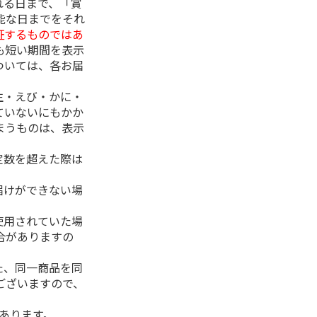
れる日まで、「賞
能な日までをそれ
証するものではあ
も短い期間を表示
ついては、各お届
生・えび・かに・
ていないにもかか
まうものは、表示
定数を超えた際は
。
届けができない場
使用されていた場
合がありますの
た、同一商品を同
ございますので、
があります。