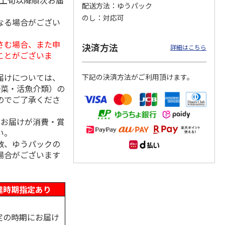
月上旬以降順次お届
配送方法
ゆうパック
のし
対応可
なる場合がござい
さむ場合、また申
冷凍】
＜おせち＞【冷凍】
＜おせち＞【冷凍】
＜おせち＞【冷凍】
決済方法
詳細はこちら
札幌市
おせち早割 札幌市
おせち早割 札幌市
おせち早割 蟹甲羅
ことがございま
発 北
中央卸売市場発 北
中央卸売市場発 北
もりおせち
の初
…
の漁
…
届けについては、
下記の決済方法がご利用頂けます。
20,300円
27,000円
22,180円
野菜・活魚介類）の
(送料・税込)
(送料・税込)
(送料・税込)
のでご了承くださ
、お届けが消費・賞
い。
数、ゆうパックの
場合がございます
達時期指定あり
定の時期にお届け