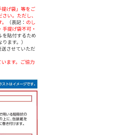
手提げ袋」等をご
ださい。ただし、
す。
（表記：
のし
・手提げ袋不可・
ルを貼付するため
なります。）
発送させていただ
ています。ご協力