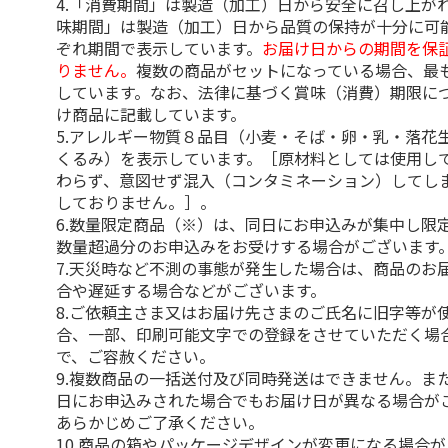
4.「消費期間」は製造（加工）日から安全に召し上が
味期間」は製造（加工）日から品質の保持が十分に可
ぞれ期間で表示しています。
お届け日からの期間を保
りません。
複数の商品がセットになっている場合、最
しています。なお、法律に基づく賞味（消費）期限に
け商品に記載しています。
5.アレルギー物質８品目（小麦・そば・卵・乳・落花
くるみ）を表示しています。［原材料としては使用し
わらず、意図せず混入（コンタミネーション）してし
しておりません。］。
6.数量限定商品（※）は、同日にお申込みが集中し限
数量超過分のお申込みをお受けする場合がございます
7.天災時など不測の事態が発生した場合は、商品のお
合や遅延する場合などがございます。
8.ご依頼主さま又はお届け先さまのご氏名に旧字等が
合、一部、印刷可能文字での登録をさせていただく場
で、ご容赦ください。
9.複数商品の一括送付及び同時発送はできません。ま
日にお申込みされた場合でもお届け日が異なる場合が
あらかじめご了承ください。
10.商品の箱やパッケージデザインが変更になる場合