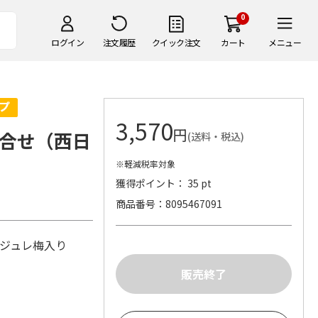
0
ログイン
注文履歴
クイック注文
カート
メニュー
3,570
円
合せ（西日
(送料・税込)
※軽減税率対象
獲得ポイント： 35 pt
商品番号
8095467091
しジュレ梅入り