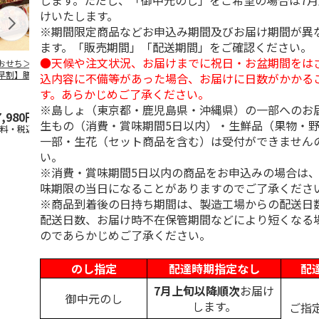
します。ただし、「御中元のし」をご希望の場合は7
けいたします。
※期間限定商品などお申込み期間及びお届け期間が異
ます。「販売期間」「配送期間」をご確認ください。
●天候や注文状況、お届けまでに祝日・お盆期間をは
おせち＞【スーパ
＜おせち＞【冷凍】
＜おせち＞【冷凍】
＜おせち＞【
早割】膳人（かし
おせち早割 札幌市
おせち早割 蟹と肉
おせち早割 
込内容に不備等があった場合、お届けに日数がかかる
びと） 和洋中三
中央卸売市場発 彩
オードブルおせち
中央卸売市場
す。あらかじめご了承ください。
重
膳
都膳
※島しょ（東京都・鹿児島県・沖縄県）の一部へのお
7,980円
15,000円
22,180円
22,700円
生もの（消費・賞味期間5日以内）・生鮮品（果物・
送料・税込)
(送料・税込)
(送料・税込)
(送料・税込)
一部・生花（セット商品を含む）は受付ができません
い。
※消費・賞味期間5日以内の商品をお申込みの場合は
味期限の当日になることがありますのでご了承くださ
※商品到着後の日持ち期間は、製造工場からの配送日
配送日数、お届け時不在保管期間などにより短くなる
のであらかじめご了承ください。
のし指定
配達時期指定なし
配
7月上旬以降順次
お届け
御中元のし
します。
ご指