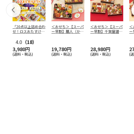
「20点以上詰め合わ
＜おせち＞【スーパ
＜おせち＞【スーパ
＜
せ！ロスおたすけセ
ー早割】膳人（かし
ー早割】千賀屋謹
ー
ット」
はびと） 和洋中二
製 迎春おせち料理
は
4.0
（18）
段重
「千富
…
段
3,980円
19,780円
28,980円
2
(送料・税込)
(送料・税込)
(送料・税込)
(