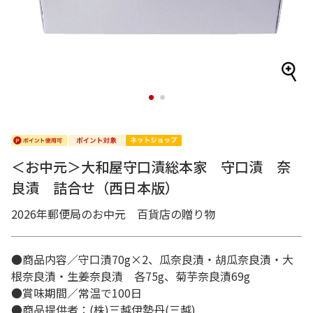
1
2
＜お中元＞大和屋守口漬総本家 守口漬 奈
良漬 詰合せ（西日本版）
2026年郵便局のお中元 百貨店の贈り物
●商品内容／守口漬70g×2、瓜奈良漬・胡瓜奈良漬・大
根奈良漬・生姜奈良漬 各75g、菊芋奈良漬69g
●賞味期間／常温で100日
●商品提供者：(株)三越伊勢丹(三越)