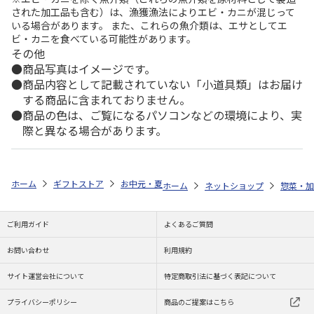
された加工品も含む）は、漁獲漁法によりエビ・カニが混じって
いる場合があります。 また、これらの魚介類は、エサとしてエ
ビ・カニを食べている可能性があります。
その他
商品写真はイメージです。
商品内容として記載されていない「小道具類」はお届け
する商品に含まれておりません。
商品の色は、ご覧になるパソコンなどの環境により、実
際と異なる場合があります。
ホーム
ギフトストア
お中元・夏ギフト特集 2026
ゆうゆうギフト 
ホーム
ネットショップ
惣菜・加
ご利用ガイド
よくあるご質問
お問い合わせ
利用規約
サイト運営会社について
特定商取引法に基づく表記について
プライバシーポリシー
商品のご提案はこちら