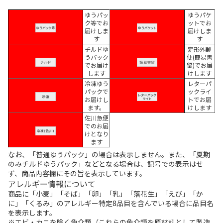
ゆうパッ
ゆうパケ
ク等でお
ットでお
届けしま
届けしま
す
す
チルドゆ
定形外郵
うパック
便(簡易書
でお届け
留)でお届
します
けします
冷凍ゆう
レターパ
パックで
ックライ
お届けし
トでお届
ます。
けします
佐川急便
でのお届
けとなり
ます
なお、「普通ゆうパック」の場合は表示しません。また、「夏期
のみチルドゆうパック」などとなる場合は、記号での表示はせ
ず、商品内容欄にその旨を表示しています。
アレルギー情報について
商品に「小麦」「そば」「卵」「乳」「落花生」「えび」「か
に」「くるみ」のアレルギー特定8品目を含んでいる場合に品目名
を表示します。
※エビ・カニを除く魚介類（これらの魚介類を原材料として製造