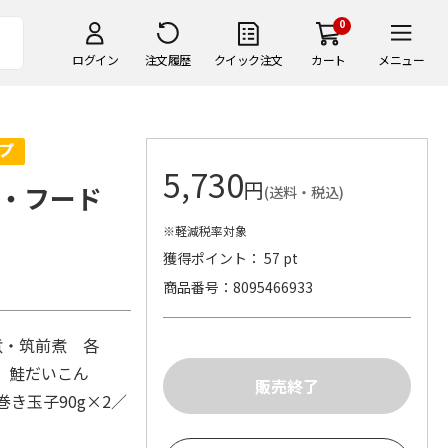
0
ログイン
注文履歴
クイック注文
カート
メニュー
5,730
円
ザ・フード
(送料・税込)
※軽減税率対象
獲得ポイント： 57 pt
商品番号
8095466933
煮・筑前煮 各
g、鮭だいこん
巻き玉子90g×2／