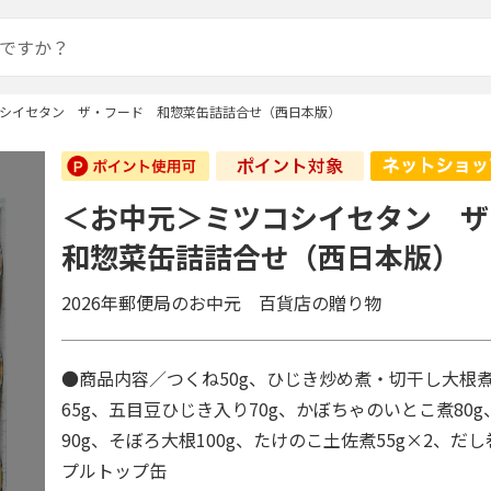
シイセタン ザ・フード 和惣菜缶詰詰合せ（西日本版）
＜お中元＞ミツコシイセタン 
和惣菜缶詰詰合せ（西日本版）
2026年郵便局のお中元 百貨店の贈り物
●商品内容／つくね50g、ひじき炒め煮・切干し大根
65g、五目豆ひじき入り70g、かぼちゃのいとこ煮80
90g、そぼろ大根100g、たけのこ土佐煮55g×2、だし
プルトップ缶