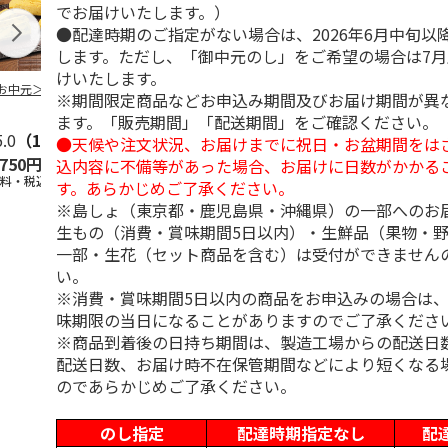
でお届けいたします。）
●配達時期のご指定がない場合は、2026年6月中旬以
します。ただし、「御中元のし」をご希望の場合は7
けいたします。
お中元＞３種詰合
柿安本店 極松阪牛
【冷凍】大阪お好み
＜お中元＞信
※期間限定商品などお申込み期間及びお届け期間が異
しぐれ煮詰合せ
焼き人気店の味比べ
おやき こや
ます。「販売期間」「配送期間」をご確認ください。
EM29
セット
５個）
5.0
（1）
5.0
（1）
●天候や注文状況、お届けまでに祝日・お盆期間をは
,750円
4,012円
4,300円
3,800円
込内容に不備等があった場合、お届けに日数がかかる
送料・税込)
(送料・税込)
(送料・税込)
(送料・税込)
す。あらかじめご了承ください。
※島しょ（東京都・鹿児島県・沖縄県）の一部へのお
生もの（消費・賞味期間5日以内）・生鮮品（果物・
一部・生花（セット商品を含む）は受付ができません
い。
※消費・賞味期間5日以内の商品をお申込みの場合は
味期限の当日になることがありますのでご了承くださ
※商品到着後の日持ち期間は、製造工場からの配送日
配送日数、お届け時不在保管期間などにより短くなる
のであらかじめご了承ください。
のし指定
配達時期指定なし
配