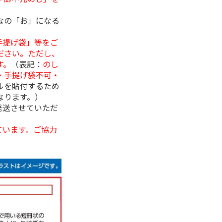
なの「お」になる
手提げ袋」等をご
ださい。ただし、
す。
（表記：
のし
・手提げ袋不可・
ルを貼付するため
なります。）
発送させていただ
ています。ご協力