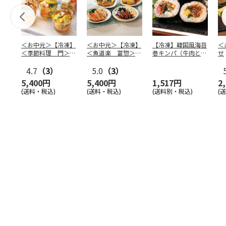
＜お中元＞【冷凍】
＜お中元＞【冷凍】
【冷凍】韓国風海苔
＜
＜季節料理 門＞京
＜魚道楽 富惣＞レ
巻キンパ（牛肉と野
せ
の涼風ゼリー寄せ
ンジで簡単！骨とり
菜ナムル）F
4.7
（3）
煮魚
5.0
…
（3）
5,400円
5,400円
1,517円
2
(送料・税込)
(送料・税込)
(送料別・税込)
(