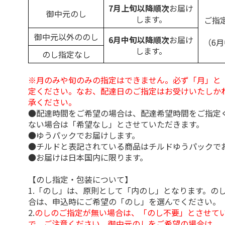
7月上旬以降順次
お届け
御中元のし
します。
ご指
御中元以外ののし
6月中旬以降順次
お届け
（6
します。
のし指定なし
※月のみや旬のみの指定はできません。必ず「月」と
定ください。なお、配達日のご指定はお受けいたしか
承ください。
●配達時間をご希望の場合は、配達希望時間をご指定
ない場合は「希望なし」とさせていただきます。
●ゆうパックでお届けします。
●チルドと表記されている商品はチルドゆうパックで
●お届けは日本国内に限ります。
【のし指定・包装について】
1.「のし」は、原則として「内のし」となります。の
合は、申込時にご希望の「のし」を選んでください。
2.
のしのご指定が無い場合は、「のし不要」とさせて
で、ご注意ください。御中元のしをご希望の場合は、