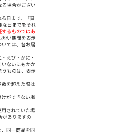
なる場合がござい
れる日まで、「賞
能な日までをそれ
証するものではあ
も短い期間を表示
ついては、各お届
生・えび・かに・
ていないにもかか
まうものは、表示
定数を超えた際は
。
届けができない場
使用されていた場
合がありますの
た、同一商品を同