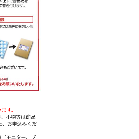
います。
器、小物等は商品
上、お申込みくだ
境（モニター、ブ