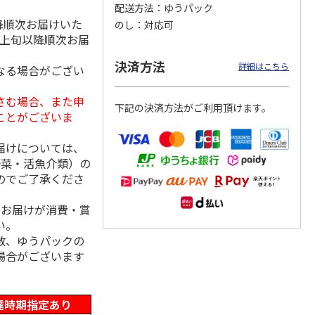
配送方法
ゆうパック
降順次お届けいた
のし
対応可
月上旬以降順次お届
州地粉
＜お中元＞【冷凍】
＜博多一番どり＞や
＜お中元＞＜日本の
決済方法
詳細はこちら
なる場合がござい
き（２
＜おこわ米八×人形
きとりセブン７種詰
極み＞鯖缶セット
町今半＞黒毛和牛の
合せ
すき
5.0
…
（1）
さむ場合、また申
下記の決済方法がご利用頂けます。
4,320円
4,320円
4,650円
ことがございま
(送料・税込)
(送料・税込)
(送料・税込)
届けについては、
野菜・活魚介類）の
のでご了承くださ
、お届けが消費・賞
い。
数、ゆうパックの
場合がございます
達時期指定あり