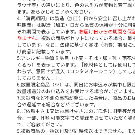
ラウザ等）の違いにより、色の見え方が実物と若干異
ます。あらかじめご了承ください。
4.「消費期間」は製造（加工）日から安全に召し上が
味期間」は製造（加工）日から品質の保持が十分に可
ぞれ期間で表示しています。
お届け日からの期間を保
りません。
複数の商品がセットになっている場合、最
しています。なお、法律に基づく賞味（消費）期限に
け商品に記載しています。
5.アレルギー物質８品目（小麦・そば・卵・乳・落花
くるみ）を表示しています。［原材料としては使用し
わらず、意図せず混入（コンタミネーション）してし
しておりません。］。
6.数量限定商品（※）は、同日にお申込みが集中し限
数量超過分のお申込みをお受けする場合がございます
7.天災時など不測の事態が発生した場合は、商品のお
合や遅延する場合などがございます。
8.ご依頼主さま又はお届け先さまのご氏名に旧字等が
合、一部、印刷可能文字での登録をさせていただく場
で、ご容赦ください。
9.複数商品の一括送付及び同時発送はできません。ま