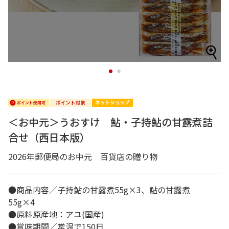
1
2
＜お中元＞うおすけ 鮎・子持鮎の甘露煮詰
合せ（西日本版）
2026年郵便局のお中元 百貨店の贈り物
●商品内容／子持鮎の甘露煮55g×3、鮎の甘露煮
55g×4
●原料原産地：アユ(国産)
●賞味期間／常温で150日