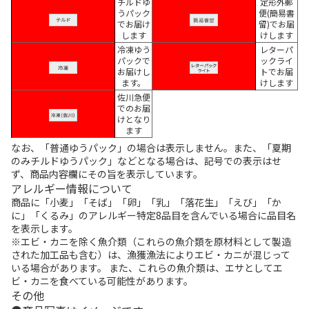
チルドゆ
定形外郵
うパック
便(簡易書
でお届け
留)でお届
します
けします
冷凍ゆう
レターパ
パックで
ックライ
お届けし
トでお届
ます。
けします
佐川急便
でのお届
けとなり
ます
なお、「普通ゆうパック」の場合は表示しません。また、「夏期
のみチルドゆうパック」などとなる場合は、記号での表示はせ
ず、商品内容欄にその旨を表示しています。
アレルギー情報について
商品に「小麦」「そば」「卵」「乳」「落花生」「えび」「か
に」「くるみ」のアレルギー特定8品目を含んでいる場合に品目名
を表示します。
※エビ・カニを除く魚介類（これらの魚介類を原材料として製造
された加工品も含む）は、漁獲漁法によりエビ・カニが混じって
いる場合があります。 また、これらの魚介類は、エサとしてエ
ビ・カニを食べている可能性があります。
その他