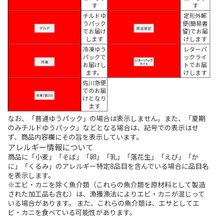
す
す
チルドゆ
定形外郵
うパック
便(簡易書
でお届け
留)でお届
します
けします
冷凍ゆう
レターパ
パックで
ックライ
お届けし
トでお届
ます。
けします
佐川急便
でのお届
けとなり
ます
なお、「普通ゆうパック」の場合は表示しません。また、「夏期
のみチルドゆうパック」などとなる場合は、記号での表示はせ
ず、商品内容欄にその旨を表示しています。
アレルギー情報について
商品に「小麦」「そば」「卵」「乳」「落花生」「えび」「か
に」「くるみ」のアレルギー特定8品目を含んでいる場合に品目名
を表示します。
※エビ・カニを除く魚介類（これらの魚介類を原材料として製造
された加工品も含む）は、漁獲漁法によりエビ・カニが混じって
いる場合があります。 また、これらの魚介類は、エサとしてエ
ビ・カニを食べている可能性があります。