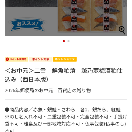
1
2
＜お中元＞二幸 鮮魚粕漬 越乃寒梅酒粕仕
込み（西日本版）
2026年郵便局のお中元 百貨店の贈り物
●商品内容／赤魚・銀鮭・さわら 各2、銀だら、紅鮭
※のし名入れ不可・二重包装不可・完全包装不可・手提げ
袋不可・離島及び一部地域対応不可・仏事包装(仏事のし)
不可