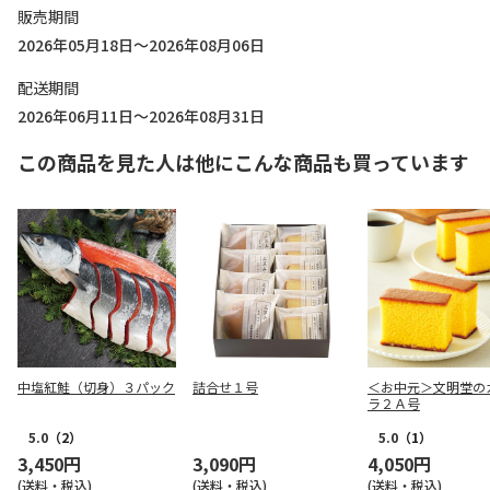
販売期間
2026年05月18日～2026年08月06日
配送期間
2026年06月11日～2026年08月31日
この商品を見た人は他にこんな商品も買っています
中塩紅鮭（切身）３パック
詰合せ１号
＜お中元＞文明堂の
ラ２Ａ号
5.0
（2）
5.0
（1）
3,450円
3,090円
4,050円
(送料・税込)
(送料・税込)
(送料・税込)