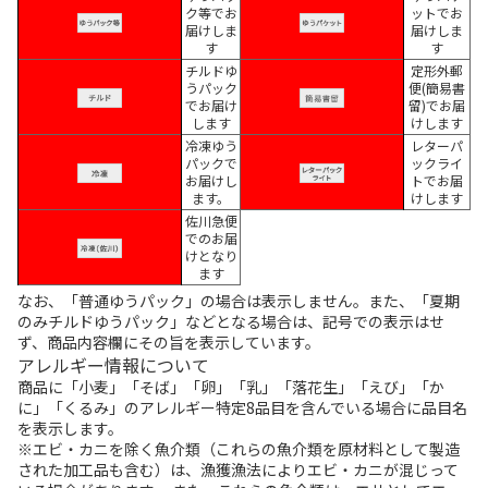
ク等でお
ットでお
届けしま
届けしま
す
す
チルドゆ
定形外郵
うパック
便(簡易書
でお届け
留)でお届
します
けします
冷凍ゆう
レターパ
パックで
ックライ
お届けし
トでお届
ます。
けします
佐川急便
でのお届
けとなり
ます
なお、「普通ゆうパック」の場合は表示しません。また、「夏期
のみチルドゆうパック」などとなる場合は、記号での表示はせ
ず、商品内容欄にその旨を表示しています。
アレルギー情報について
商品に「小麦」「そば」「卵」「乳」「落花生」「えび」「か
に」「くるみ」のアレルギー特定8品目を含んでいる場合に品目名
を表示します。
※エビ・カニを除く魚介類（これらの魚介類を原材料として製造
された加工品も含む）は、漁獲漁法によりエビ・カニが混じって