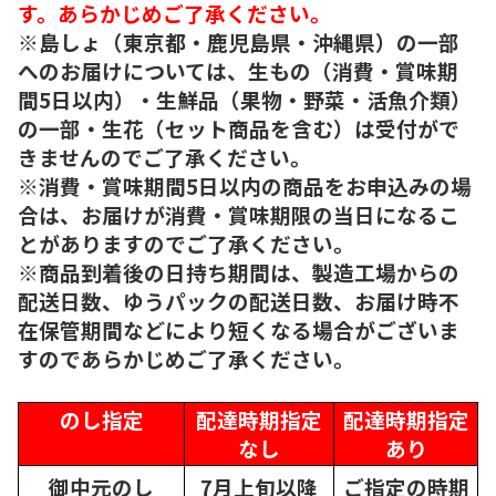
す。あらかじめご了承ください。
※島しょ（東京都・鹿児島県・沖縄県）の一部
へのお届けについては、生もの（消費・賞味期
間5日以内）・生鮮品（果物・野菜・活魚介類）
の一部・生花（セット商品を含む）は受付がで
きませんのでご了承ください。
※消費・賞味期間5日以内の商品をお申込みの場
合は、お届けが消費・賞味期限の当日になるこ
とがありますのでご了承ください。
※商品到着後の日持ち期間は、製造工場からの
配送日数、ゆうパックの配送日数、お届け時不
在保管期間などにより短くなる場合がございま
すのであらかじめご了承ください。
のし指定
配達時期指定
配達時期指定
なし
あり
御中元のし
7月上旬以降
ご指定の時期