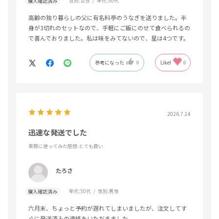
性別:
女性
年代:
50代
購入確認済み
高齢の独り暮らしの父に有名料亭のうなぎを送りました。半
身が3切れのセットなので、手軽にご飯にのせて食べられるの
で喜んでおりました。私は味をみてないので、星は4つです。
参考になった
0
Like!
0
2026.7.14
迅速な発送でした
実際に使ってみた感想
:とても良い
たろさ
年代:
50代
性別:
男性
購入確認済み
六月末、ちょっと予約が遅れてしまいましたが、注文してす
ぐに発送済みの連絡をいただきました。