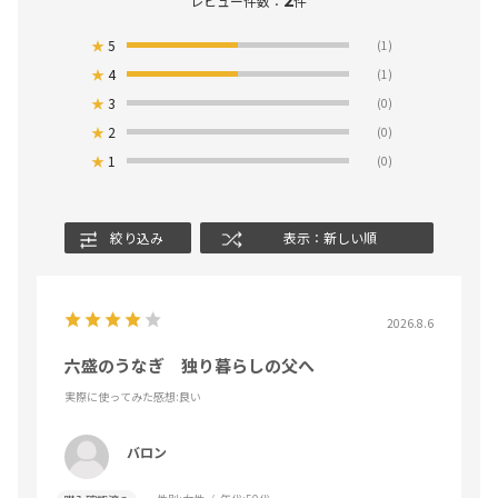
レビュー件数：
件
★
5
(1)
★
4
(1)
★
3
(0)
★
2
(0)
★
1
(0)
絞り込み
表示：新しい順
2026.8.6
六盛のうなぎ 独り暮らしの父へ
実際に使ってみた感想
:良い
バロン