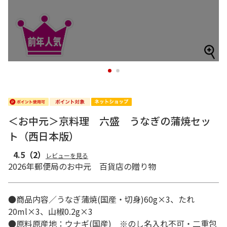
1
2
＜お中元＞京料理 六盛 うなぎの蒲焼セッ
ト（西日本版）
4.5
（2）
レビューを見る
2026年郵便局のお中元 百貨店の贈り物
●商品内容／うなぎ蒲焼(国産・切身)60g×3、たれ
20ml×3、山椒0.2g×3
●原料原産地：ウナギ(国産) ※のし名入れ不可・二重包