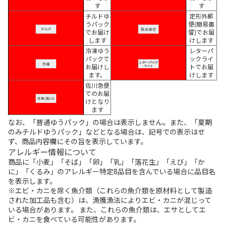
す
す
チルドゆ
定形外郵
うパック
便(簡易書
でお届け
留)でお届
します
けします
冷凍ゆう
レターパ
パックで
ックライ
お届けし
トでお届
ます。
けします
佐川急便
でのお届
けとなり
ます
なお、「普通ゆうパック」の場合は表示しません。また、「夏期
のみチルドゆうパック」などとなる場合は、記号での表示はせ
ず、商品内容欄にその旨を表示しています。
アレルギー情報について
商品に「小麦」「そば」「卵」「乳」「落花生」「えび」「か
に」「くるみ」のアレルギー特定8品目を含んでいる場合に品目名
を表示します。
※エビ・カニを除く魚介類（これらの魚介類を原材料として製造
された加工品も含む）は、漁獲漁法によりエビ・カニが混じって
いる場合があります。 また、これらの魚介類は、エサとしてエ
ビ・カニを食べている可能性があります。