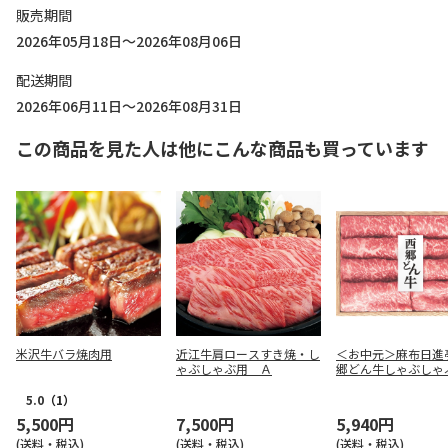
販売期間
2026年05月18日～2026年08月06日
配送期間
2026年06月11日～2026年08月31日
この商品を見た人は他にこんな商品も買っています
米沢牛バラ焼肉用
近江牛肩ロースすき焼・し
＜お中元＞麻布日進
ゃぶしゃぶ用 Ａ
郷どん牛しゃぶしゃ
5.0
（1）
5,500円
7,500円
5,940円
(送料・税込)
(送料・税込)
(送料・税込)