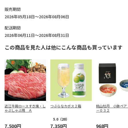
販売期間
2026年05月18日～2026年08月06日
配送期間
2026年06月11日～2026年08月31日
この商品を見た人は他にこんな商品も買っています
近江牛肩ロースすき焼・し
つぶらなカボス２箱
桃山牡丹 小鉢ペア
ゃぶしゃぶ用 Ａ
－０３２
5.0
（20）
7,500円
7,350円
968円