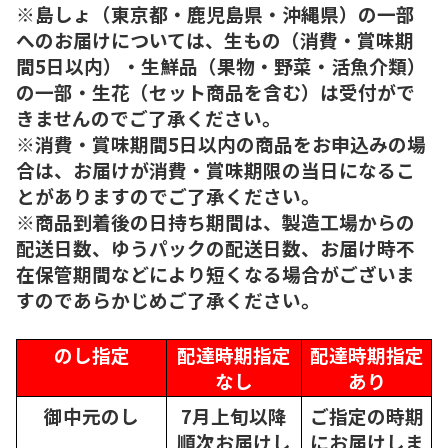
※島しょ（東京都・鹿児島県・沖縄県）の一部
へのお届けについては、生もの（消費・賞味期
間5日以内）・生鮮品（果物・野菜・活魚介類）
の一部・生花（セット商品を含む）は受付がで
きませんのでご了承ください。
※消費・賞味期間5日以内の商品をお申込みの場
合は、お届けが消費・賞味期限の当日になるこ
とがありますのでご了承ください。
※商品到着後の日持ち期間は、製造工場からの
配送日数、ゆうパックの配送日数、お届け時不
在保管期間などにより短くなる場合がございま
すのであらかじめご了承ください。
のし指定
配達時期指定
配達時期指定
なし
あり
御中元のし
7月上旬以降
ご指定の時期
順次
お届けし
にお届けしま