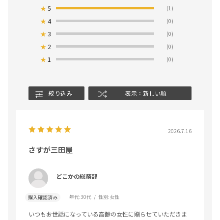
★
5
(1)
★
4
(0)
★
3
(0)
★
2
(0)
★
1
(0)
絞り込み
表示：新しい順
2026.7.16
さすが三田屋
どこかの総務部
年代:
30代
性別:
女性
購入確認済み
いつもお世話になっている高齢の女性に贈らせていただきま