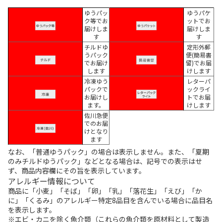
ゆうパッ
ゆうパケ
ク等でお
ットでお
届けしま
届けしま
す
す
チルドゆ
定形外郵
うパック
便(簡易書
でお届け
留)でお届
します
けします
冷凍ゆう
レターパ
パックで
ックライ
お届けし
トでお届
ます。
けします
佐川急便
でのお届
けとなり
ます
なお、「普通ゆうパック」の場合は表示しません。また、「夏期
のみチルドゆうパック」などとなる場合は、記号での表示はせ
ず、商品内容欄にその旨を表示しています。
アレルギー情報について
商品に「小麦」「そば」「卵」「乳」「落花生」「えび」「か
に」「くるみ」のアレルギー特定8品目を含んでいる場合に品目名
を表示します。
※エビ・カニを除く魚介類（これらの魚介類を原材料として製造