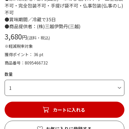
不可・完全包装不可・手提げ袋不可・仏事包装(仏事のし)
不可
●賞味期間／冷蔵で35日
●商品提供者：(株)三越伊勢丹(三越)
3,680
円
(送料・税込)
※軽減税率対象
獲得ポイント： 36 pt
商品番号
8095466732
数量
1
カートに入れる
お気に入りに登録する