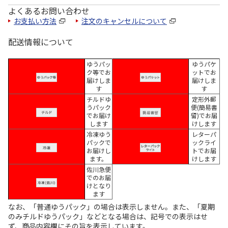
よくあるお問い合わせ
お支払い方法
注文のキャンセルについて
配送情報について
ゆうパッ
ゆうパケ
ク等でお
ットでお
届けしま
届けしま
す
す
チルドゆ
定形外郵
うパック
便(簡易書
でお届け
留)でお届
します
けします
冷凍ゆう
レターパ
パックで
ックライ
お届けし
トでお届
ます。
けします
佐川急便
でのお届
けとなり
ます
なお、「普通ゆうパック」の場合は表示しません。また、「夏期
のみチルドゆうパック」などとなる場合は、記号での表示はせ
ず、商品内容欄にその旨を表示しています。