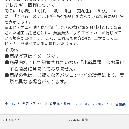
アレルギー情報について
商品に「小麦」「そば」「卵」「乳」「落花生」「えび」「か
に」「くるみ」のアレルギー特定8品目を含んでいる場合に品目名
を表示します。
※エビ・カニを除く魚介類（これらの魚介類を原材料として製造
された加工品も含む）は、漁獲漁法によりエビ・カニが混じって
いる場合があります。 また、これらの魚介類は、エサとしてエ
ビ・カニを食べている可能性があります。
その他
商品写真はイメージです。
商品内容として記載されていない「小道具類」はお届け
する商品に含まれておりません。
商品の色は、ご覧になるパソコンなどの環境により、実
際と異なる場合があります。
ホーム
ギフトストア
お中元・夏ギフト特集 2026
ゆうゆうギフト 
ホーム
ネットショップ
畜産品
ご利用ガイド
よくあるご質問