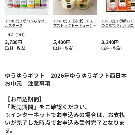
＜お中元＞新つぶらなオー
＜お中元＞【冷凍】＜スー
＜お中元＞伊藤ハム
ルスターズ
プストックトーキョー＞人
のこだわり」バラエ
気の冷たいスープ７個セッ
ット（東日本版）
ト
4.8
（191）
3,780円
5,400円
3,240円
(送料・税込)
(送料・税込)
(送料・税込)
ゆうゆうギフト 2026年ゆうゆうギフト西日本
お中元 注意事項
【お申込期間】
「販売期間」をご確認ください。
※インターネットでお申込みの場合は、お支払
いが完了した時点でお申込み受付完了となりま
す。