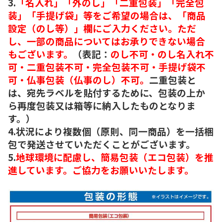
3.
「名入れ」「外のし」「二重包装」「完全包
装」「手提げ袋」等をご希望の場合は、「商品
設定（のし等）」欄にご入力ください。ただ
し、一部の商品についてはお承りできない場合
もございます。
（表記：
のし不可・のし名入れ不
可・二重包装不可・完全包装不可・手提げ袋不
可・仏事包装（仏事のし）不可。
二重包装と
は、宛先ラベルを貼付するために、包装の上か
ら再度包装又は箱等に納入したものとなりま
す。）
4.状況により複数個（原則、同一商品）を一括梱
包で発送させていただくことがございます。
5.
地球環境に配慮し、簡易包装（エコ包装）を推
進しています。ご協力をお願いいたします。