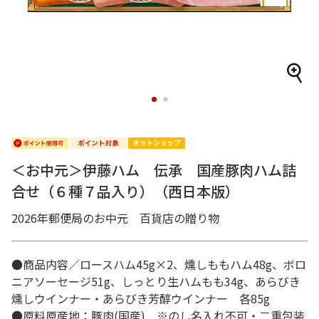
1
2
＜お中元＞伊藤ハム 伝承 国産豚肉ハム詰
合せ（６種７品入り）（西日本版）
2026年郵便局のお中元 百貨店の贈り物
●商品内容／ロースハム45g×2、燻しももハム48g、ボロ
ニアソーセージ51g、しっとり生ハムもも34g、あらびき
燻しウインナー・あらびき芳醇ウインナー 各85g
●原料原産地：豚肉(国産) ※のし名入れ不可・二重包装