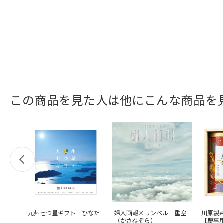
この商品を見た人は他にこんな商品を
九州七つ星ギフト ひなた
婦人画報×リンベル 重空
川原製
（かさねぞら）
【慶事