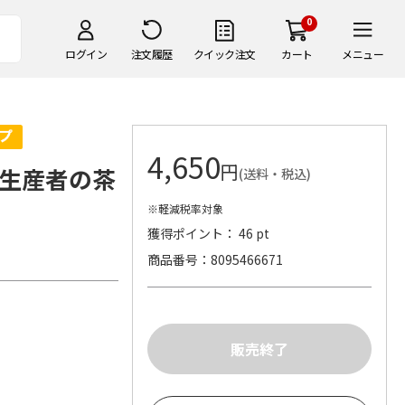
0
ログイン
注文履歴
クイック注文
カート
メニュー
4,650
円
生産者の茶
(送料・税込)
※軽減税率対象
獲得ポイント： 46 pt
商品番号
8095466671