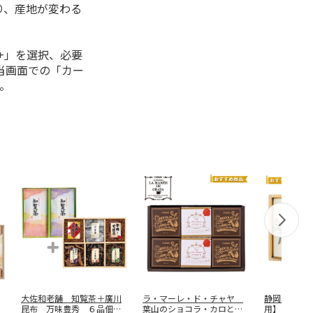
り、産地が変わる
+」を選択、必要
当画面での「カー
。
大佐和老舗 知覧茶＋廣川
ラ・マーレ・ド・チャヤ
静岡やぶ北
昆布 万味豊秀 ６品佃煮
葉山のショコラ・カロと紅
用】