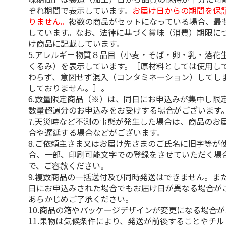
ぞれ期間で表示しています。
お届け日からの期間を保
りません。
複数の商品がセットになっている場合、最
しています。なお、法律に基づく賞味（消費）期限に
け商品に記載しています。
5.アレルギー物質８品目（小麦・そば・卵・乳・落花
くるみ）を表示しています。［原材料としては使用し
わらず、意図せず混入（コンタミネーション）してし
しておりません。］。
6.数量限定商品（※）は、同日にお申込みが集中し限
数量超過分のお申込みをお受けする場合がございます
7.天災時など不測の事態が発生した場合は、商品のお
合や遅延する場合などがございます。
8.ご依頼主さま又はお届け先さまのご氏名に旧字等が
合、一部、印刷可能文字での登録をさせていただく場
で、ご容赦ください。
9.複数商品の一括送付及び同時発送はできません。ま
日にお申込みされた場合でもお届け日が異なる場合が
あらかじめご了承ください。
10.商品の箱やパッケージデザインが変更になる場合
11.果物は気候条件により、発送が前後することやチ