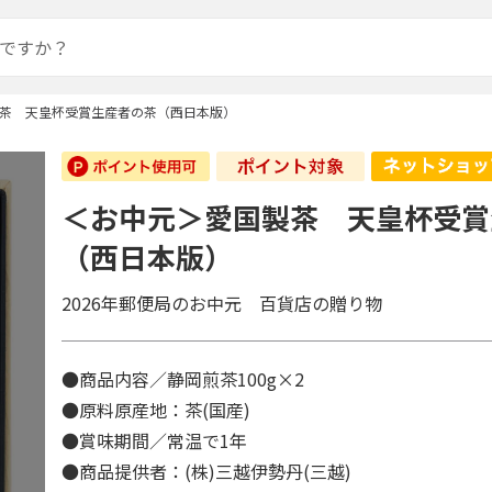
茶 天皇杯受賞生産者の茶（西日本版）
＜お中元＞愛国製茶 天皇杯受賞
（西日本版）
2026年郵便局のお中元 百貨店の贈り物
●商品内容／静岡煎茶100g×2
●原料原産地：茶(国産)
●賞味期間／常温で1年
●商品提供者：(株)三越伊勢丹(三越)