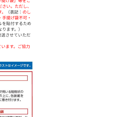
手提げ袋」等をご
ださい。ただし、
す。
（表記：
のし
・手提げ袋不可・
ルを貼付するため
なります。）
発送させていただ
ています。ご協力