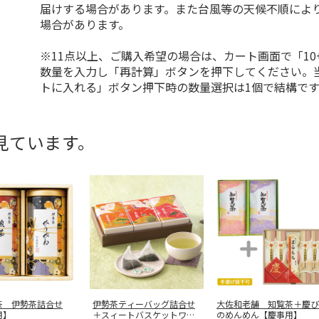
届けする場合があります。また台風等の天候不順によ
場合があります。
※11点以上、ご購入希望の場合は、カート画面で「10
数量を入力し「再計算」ボタンを押下してください。
トに入れる」ボタン押下時の数量選択は1個で結構です
見ています。
茶 伊勢茶詰合せ
伊勢茶ティーバッグ詰合せ
大佐和老舗 知覧茶＋慶び
用】
＋スィートバスケットワッ
のめんめん【慶事用】