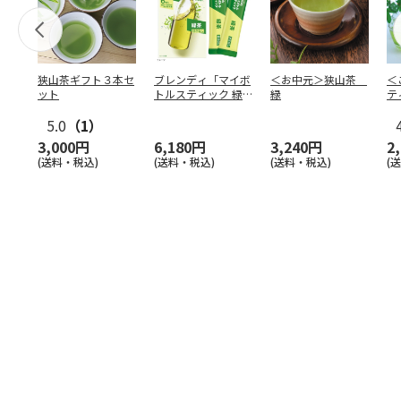
狭山茶ギフト３本セ
ブレンディ「マイボ
＜お中元＞狭山茶
＜
ット
トルスティック 緑
緑
テ
茶」6本入×24箱
5.0
（1）
3,000円
6,180円
3,240円
2
(送料・税込)
(送料・税込)
(送料・税込)
(