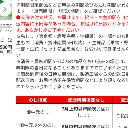
※期間限定商品などお申込み期間及びお届け期間が異
ます。「販売期間」「配送期間」をご確認ください。
●天候や注文状況、お届けまでに祝日・お盆期間をは
込内容に不備等があった場合、お届けに日数がかかる
ご自宅用＞冷茶用
＜お中元＞銘茶詰合
茶農家直送の狭山茶
八女星野産煎
す。あらかじめご了承ください。
ィーバッグセット
せ 合組煎茶山本
詰合せ
むし茶詰合せ
山 煎茶かけがわ
※島しょ（東京都・鹿児島県・沖縄県）の一部へのお
4.5
（2）
5.0
（1）
生もの（消費・賞味期間5日以内）・生鮮品（果物・
,500円
4,300円
2,000円
3,240円
一部・生花（セット商品を含む）は受付ができません
送料・税込)
(送料・税込)
(送料・税込)
(送料・税込)
い。
※消費・賞味期間5日以内の商品をお申込みの場合は
味期限の当日になることがありますのでご了承くださ
※商品到着後の日持ち期間は、製造工場からの配送日
配送日数、お届け時不在保管期間などにより短くなる
のであらかじめご了承ください。
のし指定
配達時期指定なし
配
7月上旬以降順次
お届け
御中元のし
します。
ご指
御中元以外ののし
6月中旬以降順次
お届け