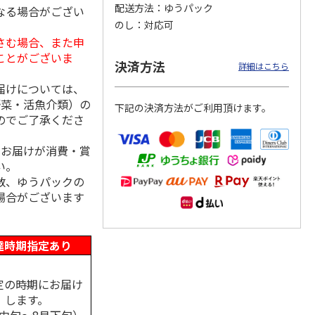
配送方法
ゆうパック
なる場合がござい
のし
対応可
さむ場合、また申
ことがございま
茶・深
金棒茶能登復興ラベ
茶通亭 匠の茶
新茶八十八夜摘みや
決済方法
詳細はこちら
ル3種セット
ぶきた
届けについては、
5.0
（1）
野菜・活魚介類）の
下記の決済方法がご利用頂けます。
2,610円
1,080円
2,050円
のでご了承くださ
(送料・税込)
(送料別・税込)
(送料・税込)
、お届けが消費・賞
い。
数、ゆうパックの
場合がございます
達時期指定あり
定の時期にお届け
します。