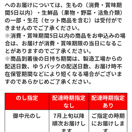
へのお届けについては、生もの（消費・賞味期
間5日以内）・生鮮品（果物・野菜・活魚介類）
の一部・生花（セット商品を含む）は受付がで
きませんのでご了承ください。
※消費・賞味期間5日以内の商品をお申込みの場
合は、お届けが消費・賞味期限の当日になるこ
とがありますのでご了承ください。
※商品到着後の日持ち期間は、製造工場からの
配送日数、ゆうパックの配送日数、お届け時不
在保管期間などにより短くなる場合がございま
すのであらかじめご了承ください。
のし指定
配達時期指定
配達時期指定
なし
あり
御中元のし
7月上旬以降
ご指定の時期
順次
お届けし
にお届けしま
ます。
す。