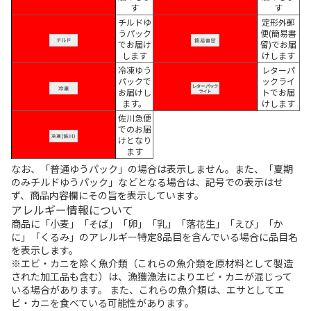
す
す
チルドゆ
定形外郵
うパック
便(簡易書
でお届け
留)でお届
します
けします
冷凍ゆう
レターパ
パックで
ックライ
お届けし
トでお届
ます。
けします
佐川急便
でのお届
けとなり
ます
なお、「普通ゆうパック」の場合は表示しません。また、「夏期
のみチルドゆうパック」などとなる場合は、記号での表示はせ
ず、商品内容欄にその旨を表示しています。
アレルギー情報について
商品に「小麦」「そば」「卵」「乳」「落花生」「えび」「か
に」「くるみ」のアレルギー特定8品目を含んでいる場合に品目名
を表示します。
※エビ・カニを除く魚介類（これらの魚介類を原材料として製造
された加工品も含む）は、漁獲漁法によりエビ・カニが混じって
いる場合があります。 また、これらの魚介類は、エサとしてエ
ビ・カニを食べている可能性があります。