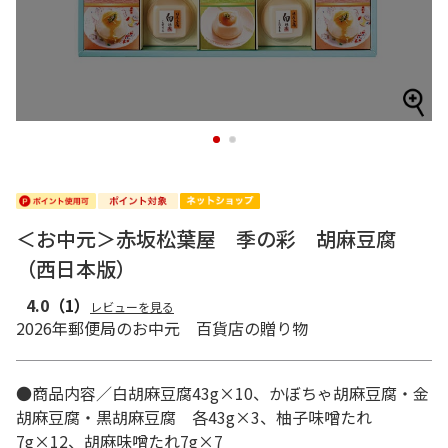
1
2
＜お中元＞赤坂松葉屋 季の彩 胡麻豆腐
（西日本版）
4.0
（1）
レビューを見る
2026年郵便局のお中元 百貨店の贈り物
●商品内容／白胡麻豆腐43g×10、かぼちゃ胡麻豆腐・金
胡麻豆腐・黒胡麻豆腐 各43g×3、柚子味噌たれ
7g×12、胡麻味噌たれ7g×7