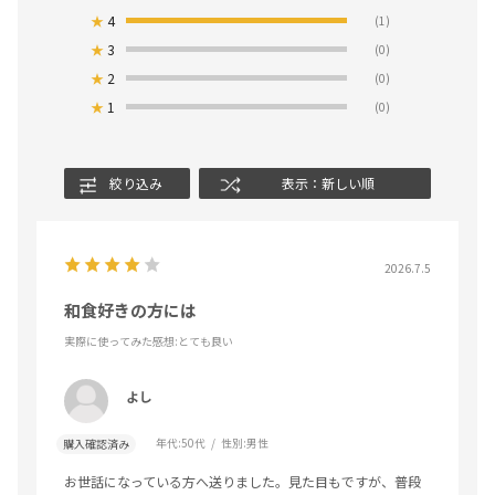
★
4
(1)
★
3
(0)
★
2
(0)
★
1
(0)
絞り込み
表示：新しい順
2026.7.5
和食好きの方には
実際に使ってみた感想
:とても良い
よし
年代:
50代
性別:
男性
購入確認済み
お世話になっている方へ送りました。見た目もですが、普段