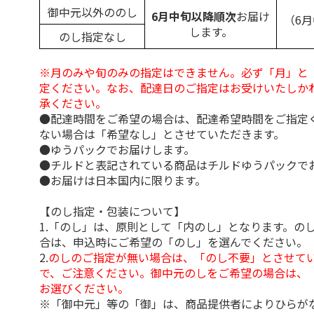
御中元以外ののし
6月中旬以降順次
お届け
（6
します。
のし指定なし
※月のみや旬のみの指定はできません。必ず「月」と
定ください。なお、配達日のご指定はお受けいたしか
承ください。
●配達時間をご希望の場合は、配達希望時間をご指定
ない場合は「希望なし」とさせていただきます。
●ゆうパックでお届けします。
●チルドと表記されている商品はチルドゆうパックで
●お届けは日本国内に限ります。
【のし指定・包装について】
1.「のし」は、原則として「内のし」となります。の
合は、申込時にご希望の「のし」を選んでください。
2.
のしのご指定が無い場合は、「のし不要」とさせて
で、ご注意ください。御中元のしをご希望の場合は、
お選びください。
※「御中元」等の「御」は、商品提供者によりひらが