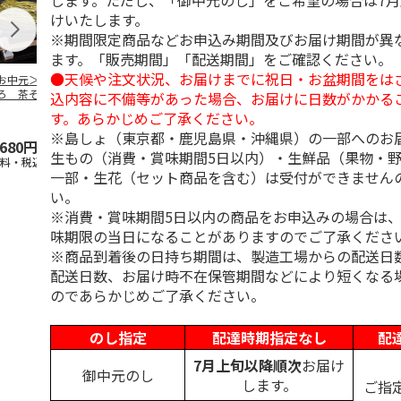
します。ただし、「御中元のし」をご希望の場合は7
けいたします。
※期間限定商品などお申込み期間及びお届け期間が異
ます。「販売期間」「配送期間」をご確認ください。
●天候や注文状況、お届けまでに祝日・お盆期間をは
お中元＞浅草むぎ
ご自宅用 信州半な
出雲そば ６人前
＜お中元＞越
ろ 茶そば５
まそば８人前
そば４人前
込内容に不備等があった場合、お届けに日数がかかる
す。あらかじめご了承ください。
5.0
（1）
5.0
（1）
※島しょ（東京都・鹿児島県・沖縄県）の一部へのお
,680円
2,380円
3,000円
3,880円
生もの（消費・賞味期間5日以内）・生鮮品（果物・
送料・税込)
(送料・税込)
(送料・税込)
(送料・税込)
一部・生花（セット商品を含む）は受付ができません
い。
※消費・賞味期間5日以内の商品をお申込みの場合は
味期限の当日になることがありますのでご了承くださ
※商品到着後の日持ち期間は、製造工場からの配送日
配送日数、お届け時不在保管期間などにより短くなる
のであらかじめご了承ください。
のし指定
配達時期指定なし
配
7月上旬以降順次
お届け
御中元のし
します。
ご指