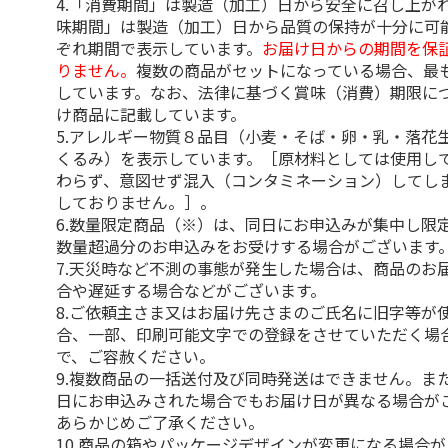
4.「消費期間」は製造（加工）日から安全に召し上が
味期間」は製造（加工）日から品質の保持が十分に可
ぞれ期間で表示しています。
お届け日からの期間を保
りません。
複数の商品がセットになっている場合、最
しています。なお、法律に基づく賞味（消費）期限に
け商品に記載しています。
5.アレルギー物質８品目（小麦・そば・卵・乳・落花
くるみ）を表示しています。［原材料としては使用し
わらず、意図せず混入（コンタミネーション）してし
しておりません。］。
6.数量限定商品（※）は、同日にお申込みが集中し限
数量超過分のお申込みをお受けする場合がございます
7.天災時など不測の事態が発生した場合は、商品のお
合や遅延する場合などがございます。
8.ご依頼主さま又はお届け先さまのご氏名に旧字等が
合、一部、印刷可能文字での登録をさせていただく場
で、ご容赦ください。
9.複数商品の一括送付及び同時発送はできません。ま
日にお申込みされた場合でもお届け日が異なる場合が
あらかじめご了承ください。
10.商品の箱やパッケージデザインが変更になる場合