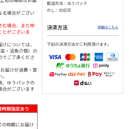
月上旬以降順次お届
配送方法
ゆうパック
のし
対応可
なる場合がござい
さむ場合、また申
後へぎ
奥美濃そば食べ比べ
＜お中元＞辛味大根
＜お中元＞たかの
決済方法
詳細はこちら
セット
のおろしそば４食
越後小千谷へぎそば
ことがございま
５束１０つゆ
5.0
（3）
5.0
（1）
届けについては、
下記の決済方法がご利用頂けます。
2,900円
2,980円
5,880円
野菜・活魚介類）の
(送料・税込)
(送料・税込)
(送料・税込)
のでご了承くださ
、お届けが消費・賞
い。
数、ゆうパックの
場合がございます
達時期指定あり
定の時期にお届け