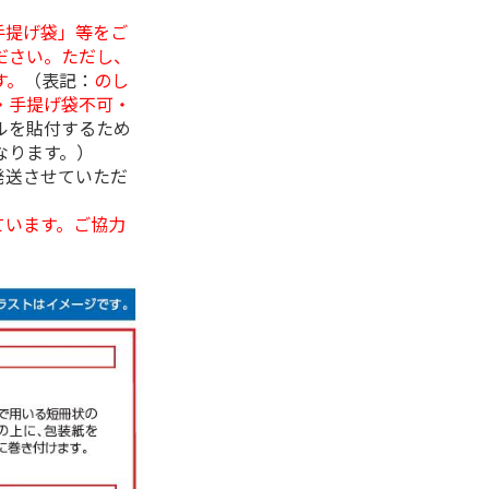
手提げ袋」等をご
ださい。ただし、
す。
（表記：
のし
・手提げ袋不可・
ルを貼付するため
なります。）
発送させていただ
ています。ご協力