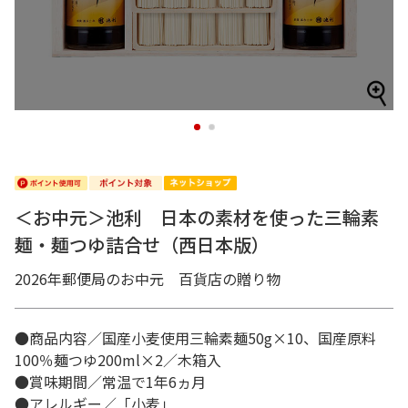
1
2
＜お中元＞池利 日本の素材を使った三輪素
麺・麺つゆ詰合せ（西日本版）
2026年郵便局のお中元 百貨店の贈り物
●商品内容／国産小麦使用三輪素麺50g×10、国産原料
100％麺つゆ200ml×2／木箱入
●賞味期間／常温で1年6ヵ月
●アレルギー／「小麦」