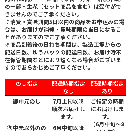
の一部・生花（セット商品を含む）は受付がで
きませんのでご了承ください。
※消費・賞味期間5日以内の商品をお申込みの場
合は、お届けが消費・賞味期限の当日になるこ
とがありますのでご了承ください。
※商品到着後の日持ち期間は、製造工場からの
配送日数、ゆうパックの配送日数、お届け時不
在保管期間などにより短くなる場合がございま
すのであらかじめご了承ください。
のし指定
配達時期指定
配達時期指定
なし
あり
御中元のし
7月上旬以降
ご指定の時期
順次
お届けし
にお届けしま
ます。
す。
（6月中旬～8
御中元以外のの
6月中旬以降