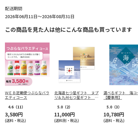
配送期間
2026年06月11日～2026年08月31日
この商品を見た人は他にこんな商品も買っています
ＷＥＢ定期便つぶらなバラ
北海道七つ星ギフト ヌプ
選べるギフト 海コ
エティコース
リ＆九州七つ星ギフト ひ
【慶事用】
ざかり
4.6
（11）
5.0
（2）
5.0
（3）
3,580円
11,000円
10,780円
(送料・税込)
(送料別・税込)
(送料・税込)