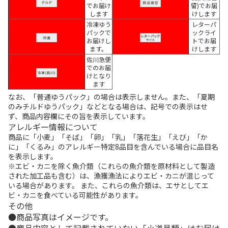
でお届け
留)でお届
します
けします
冷凍ゆう
レターパ
パックで
ックライ
お届けし
トでお届
ます。
けします
佐川急便
でのお届
けとなり
ます
なお、「普通ゆうパック」の場合は表示しません。また、「夏期
のみチルドゆうパック」などとなる場合は、記号での表示はせ
ず、商品内容欄にその旨を表示しています。
アレルギー情報について
商品に「小麦」「そば」「卵」「乳」「落花生」「えび」「か
に」「くるみ」のアレルギー特定8品目を含んでいる場合に品目名
を表示します。
※エビ・カニを除く魚介類（これらの魚介類を原材料として製造
された加工品も含む）は、漁獲漁法によりエビ・カニが混じって
いる場合があります。 また、これらの魚介類は、エサとしてエ
ビ・カニを食べている可能性があります。
その他
商品写真はイメージです。