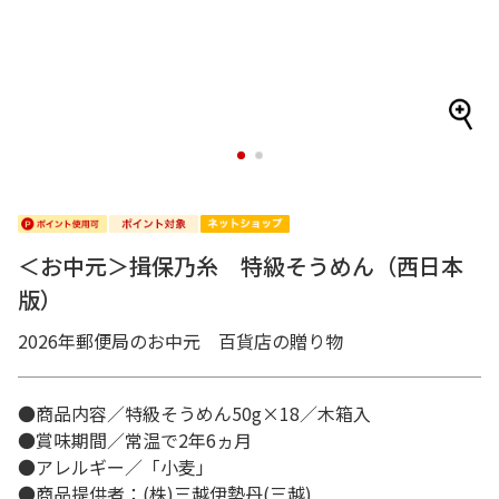
1
2
＜お中元＞揖保乃糸 特級そうめん（西日本
版）
2026年郵便局のお中元 百貨店の贈り物
●商品内容／特級そうめん50g×18／木箱入
●賞味期間／常温で2年6ヵ月
●アレルギー／「小麦」
●商品提供者：(株)三越伊勢丹(三越)