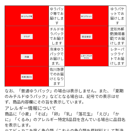
ゆうパッ
ゆうパケ
ク等でお
ットでお
届けしま
届けしま
す
す
チルドゆ
定形外郵
うパック
便(簡易書
でお届け
留)でお届
します
けします
冷凍ゆう
レターパ
パックで
ックライ
お届けし
トでお届
ます。
けします
佐川急便
でのお届
けとなり
ます
なお、「普通ゆうパック」の場合は表示しません。また、「夏期
のみチルドゆうパック」などとなる場合は、記号での表示はせ
ず、商品内容欄にその旨を表示しています。
アレルギー情報について
商品に「小麦」「そば」「卵」「乳」「落花生」「えび」「か
に」「くるみ」のアレルギー特定8品目を含んでいる場合に品目名
を表示します。
※エビ・カニを除く魚介類（これらの魚介類を原材料として製造