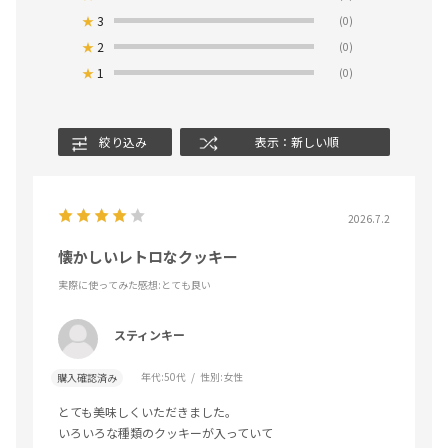
★
3
(0)
★
2
(0)
★
1
(0)
絞り込み
表示：新しい順
2026.7.2
懐かしいレトロなクッキー
実際に使ってみた感想
:とても良い
スティンキー
年代:
50代
性別:
女性
購入確認済み
とても美味しくいただきました。
いろいろな種類のクッキーが入っていて