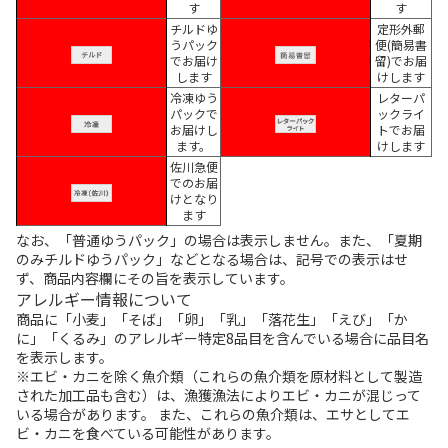
す
す
チルドゆ
定形外郵
うパック
便(簡易書
でお届け
留)でお届
します
けします
冷凍ゆう
レターパ
パックで
ックライ
お届けし
トでお届
ます。
けします
佐川急便
でのお届
けとなり
ます
なお、「普通ゆうパック」の場合は表示しません。また、「夏期
のみチルドゆうパック」などとなる場合は、記号での表示はせ
ず、商品内容欄にその旨を表示しています。
アレルギー情報について
商品に「小麦」「そば」「卵」「乳」「落花生」「えび」「か
に」「くるみ」のアレルギー特定8品目を含んでいる場合に品目名
を表示します。
※エビ・カニを除く魚介類（これらの魚介類を原材料として製造
された加工品も含む）は、漁獲漁法によりエビ・カニが混じって
いる場合があります。 また、これらの魚介類は、エサとしてエ
ビ・カニを食べている可能性があります。