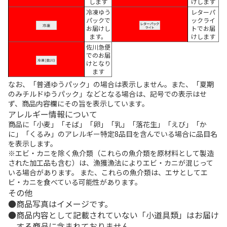
します
けします
冷凍ゆう
レターパ
パックで
ックライ
お届けし
トでお届
ます。
けします
佐川急便
でのお届
けとなり
ます
なお、「普通ゆうパック」の場合は表示しません。また、「夏期
のみチルドゆうパック」などとなる場合は、記号での表示はせ
ず、商品内容欄にその旨を表示しています。
アレルギー情報について
商品に「小麦」「そば」「卵」「乳」「落花生」「えび」「か
に」「くるみ」のアレルギー特定8品目を含んでいる場合に品目名
を表示します。
※エビ・カニを除く魚介類（これらの魚介類を原材料として製造
された加工品も含む）は、漁獲漁法によりエビ・カニが混じって
いる場合があります。 また、これらの魚介類は、エサとしてエ
ビ・カニを食べている可能性があります。
その他
商品写真はイメージです。
商品内容として記載されていない「小道具類」はお届け
する商品に含まれておりません。