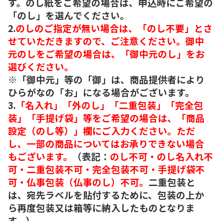
す。のし紙をご希望の場合は、申込時にご希望の
「のし」を選んでください。
2.
のしのご指定が無い場合は、「のし不要」とさ
せていただきますので、ご注意ください。御中
元のしをご希望の場合は、「御中元のし」をお
選びください。
※「御中元」等の「御」は、商品提供者により
ひらがなの「お」になる場合がございます。
3.
「名入れ」「外のし」「二重包装」「完全包
装」「手提げ袋」等をご希望の場合は、「商品
設定（のし等）」欄にご入力ください。ただ
し、一部の商品についてはお承りできない場合
もございます。
（表記：
のし不可・のし名入れ不
可・二重包装不可・完全包装不可・手提げ袋不
可・仏事包装（仏事のし）不可。
二重包装と
は、宛先ラベルを貼付するために、包装の上か
ら再度包装又は箱等に納入したものとなりま
す。）