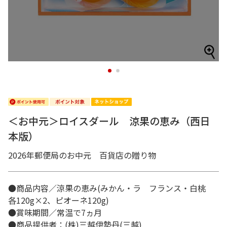
1
2
＜お中元＞ロイスダール 涼果の恵み（西日
本版）
2026年郵便局のお中元 百貨店の贈り物
●商品内容／涼果の恵み(みかん・ラ フランス・白桃
各120g×2、ピオーネ120g)
●賞味期間／常温で7ヵ月
●商品提供者：(株)三越伊勢丹(三越)