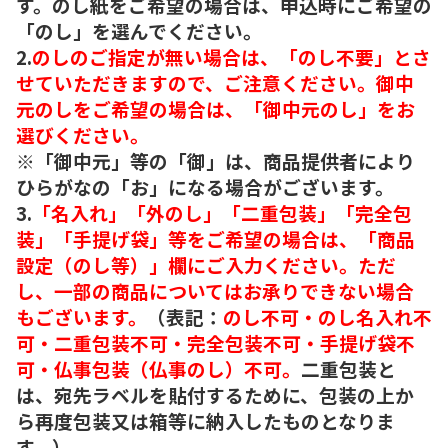
す。のし紙をご希望の場合は、申込時にご希望の
「のし」を選んでください。
2.
のしのご指定が無い場合は、「のし不要」とさ
せていただきますので、ご注意ください。御中
元のしをご希望の場合は、「御中元のし」をお
選びください。
※「御中元」等の「御」は、商品提供者により
ひらがなの「お」になる場合がございます。
3.
「名入れ」「外のし」「二重包装」「完全包
装」「手提げ袋」等をご希望の場合は、「商品
設定（のし等）」欄にご入力ください。ただ
し、一部の商品についてはお承りできない場合
もございます。
（表記：
のし不可・のし名入れ不
可・二重包装不可・完全包装不可・手提げ袋不
可・仏事包装（仏事のし）不可。
二重包装と
は、宛先ラベルを貼付するために、包装の上か
ら再度包装又は箱等に納入したものとなりま
す。）