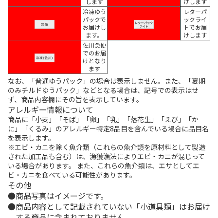
します
けします
冷凍ゆう
レターパ
パックで
ックライ
お届けし
トでお届
ます。
けします
佐川急便
でのお届
けとなり
ます
なお、「普通ゆうパック」の場合は表示しません。また、「夏期
のみチルドゆうパック」などとなる場合は、記号での表示はせ
ず、商品内容欄にその旨を表示しています。
アレルギー情報について
商品に「小麦」「そば」「卵」「乳」「落花生」「えび」「か
に」「くるみ」のアレルギー特定8品目を含んでいる場合に品目名
を表示します。
※エビ・カニを除く魚介類（これらの魚介類を原材料として製造
された加工品も含む）は、漁獲漁法によりエビ・カニが混じって
いる場合があります。 また、これらの魚介類は、エサとしてエ
ビ・カニを食べている可能性があります。
その他
商品写真はイメージです。
商品内容として記載されていない「小道具類」はお届け
する商品に含まれておりません。