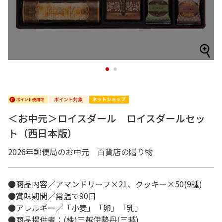
1
2
＜お中元＞ロイスダール ロイスダールセッ
ト（西日本版）
2026年郵便局のお中元 百貨店の贈り物
●商品内容／アマンドリーフ×21、クッキー×50(9種)
●賞味期間／常温で90日
●アレルギー／「小麦」「卵」「乳」
●商品提供者：(株)三越伊勢丹(三越)