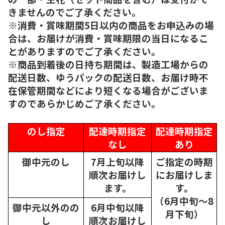
きませんのでご了承ください。
※消費・賞味期間5日以内の商品をお申込みの場
合は、お届けが消費・賞味期限の当日になるこ
とがありますのでご了承ください。
※商品到着後の日持ち期間は、製造工場からの
配送日数、ゆうパックの配送日数、お届け時不
在保管期間などにより短くなる場合がございま
すのであらかじめご了承ください。
のし指定
配達時期指定
配達時期指定
なし
あり
御中元のし
7月上旬以降
ご指定の時期
順次
お届けし
にお届けしま
ます。
す。
（6月中旬～8
御中元以外のの
6月中旬以降
月下旬）
し
順次
お届けし