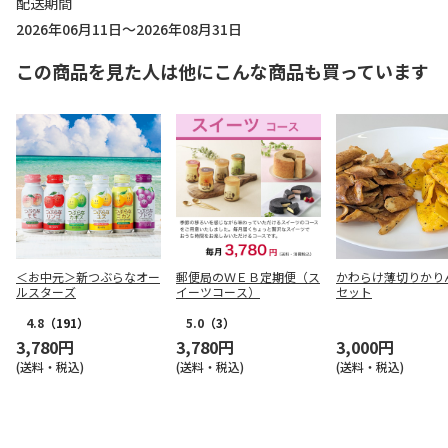
配送期間
2026年06月11日～2026年08月31日
この商品を見た人は他にこんな商品も買っています
＜お中元＞新つぶらなオー
郵便局のＷＥＢ定期便（ス
かわらけ薄切りかり
ルスターズ
イーツコース）
セット
4.8
（191）
5.0
（3）
3,780円
3,780円
3,000円
(送料・税込)
(送料・税込)
(送料・税込)