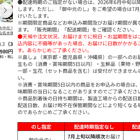
●配達時期のご指定がない場合は、2026年6月中旬以
します。ただし、「御中元のし」をご希望の場合は7
けいたします。
※期間限定商品などお申込み期間及びお届け期間が異
お中元＞北海道羊
＜お中元＞＜ひとと
＜お中元＞＜銀座千
バンホーテン
ます。「販売期間」「配送期間」をご確認ください。
山名水珈琲ゼリー
え＞３層デザートジ
疋屋＞銀座ゼリー９
コレートシロ
●天候や注文状況、お届けまでに祝日・お盆期間をは
個
ュレパフェ～国産フ
個
ーション」
込内容に不備等があった場合、お届けに日数がかかる
4.3
（3）
ルー
4.7
…
（10）
5.0
（5）
30g×21
…
す。あらかじめご了承ください。
,980円
2,980円
3,240円
4,980円
※島しょ（東京都・鹿児島県・沖縄県）の一部へのお
送料・税込)
(送料・税込)
(送料・税込)
(送料・税込)
生もの（消費・賞味期間5日以内）・生鮮品（果物・
一部・生花（セット商品を含む）は受付ができません
い。
※消費・賞味期間5日以内の商品をお申込みの場合は
味期限の当日になることがありますのでご了承くださ
※商品到着後の日持ち期間は、製造工場からの配送日
配送日数、お届け時不在保管期間などにより短くなる
のであらかじめご了承ください。
のし指定
配達時期指定なし
配
7月上旬以降順次
お届け
御中元のし