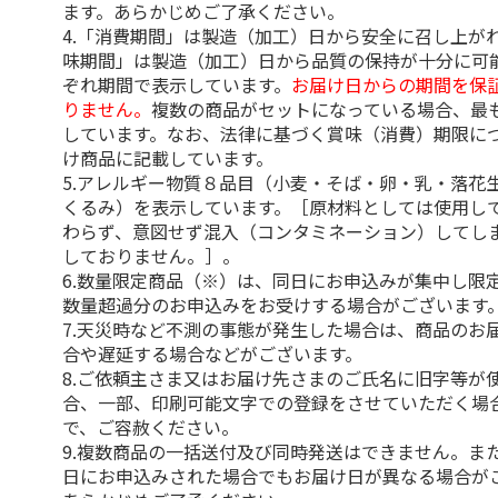
ます。あらかじめご了承ください。
4.「消費期間」は製造（加工）日から安全に召し上が
味期間」は製造（加工）日から品質の保持が十分に可
ぞれ期間で表示しています。
お届け日からの期間を保
りません。
複数の商品がセットになっている場合、最
しています。なお、法律に基づく賞味（消費）期限に
け商品に記載しています。
5.アレルギー物質８品目（小麦・そば・卵・乳・落花
くるみ）を表示しています。［原材料としては使用し
わらず、意図せず混入（コンタミネーション）してし
しておりません。］。
6.数量限定商品（※）は、同日にお申込みが集中し限
数量超過分のお申込みをお受けする場合がございます
7.天災時など不測の事態が発生した場合は、商品のお
合や遅延する場合などがございます。
8.ご依頼主さま又はお届け先さまのご氏名に旧字等が
合、一部、印刷可能文字での登録をさせていただく場
で、ご容赦ください。
9.複数商品の一括送付及び同時発送はできません。ま
日にお申込みされた場合でもお届け日が異なる場合が