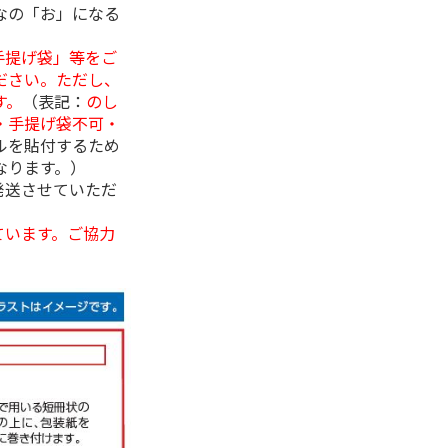
なの「お」になる
手提げ袋」等をご
ださい。ただし、
す。
（表記：
のし
・手提げ袋不可・
ルを貼付するため
なります。）
発送させていただ
ています。ご協力