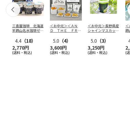
三喜屋珈琲 北海道
＜お中元＞＜ＡＮ
＜お中元＞長野県産
＜
羊蹄山名水珈琲ゼリ
Ｄ ＴＨＥ ＦＲＩ
シャインマスカット
蹄
ー詰合せ MCJ-AE
ＥＴ＞ドライフリッ
のゼリー
７
4.4
（18）
ト５種
5.0
（4）
…
5.0
（3）
2,770円
3,600円
3,250円
2
(送料・税込)
(送料・税込)
(送料・税込)
(