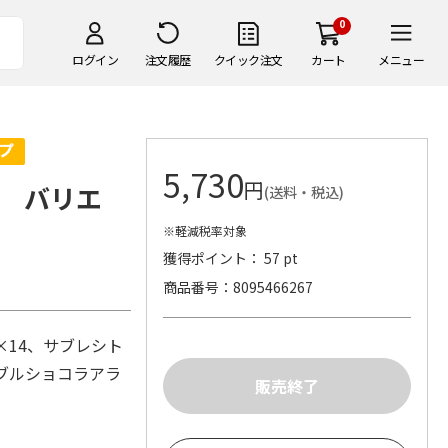
0
ログイン
注文履歴
クイック注文
カート
メニュー
5,730
円
 バリエ
(送料・税込)
※軽減税率対象
獲得ポイント： 57 pt
商品番号
8095466267
×14、サブレシト
ーブルショコラアラ