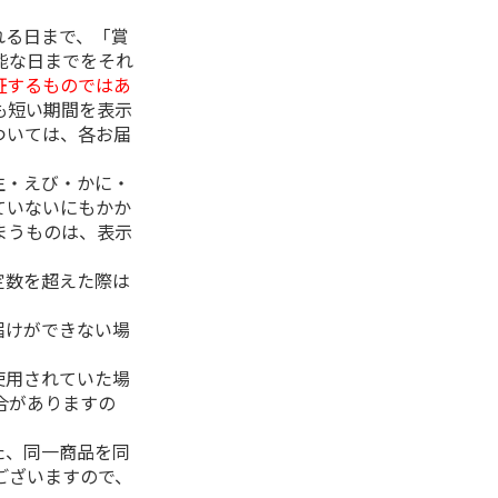
れる日まで、「賞
能な日までをそれ
証するものではあ
も短い期間を表示
ついては、各お届
生・えび・かに・
ていないにもかか
まうものは、表示
定数を超えた際は
。
届けができない場
使用されていた場
合がありますの
た、同一商品を同
ございますので、