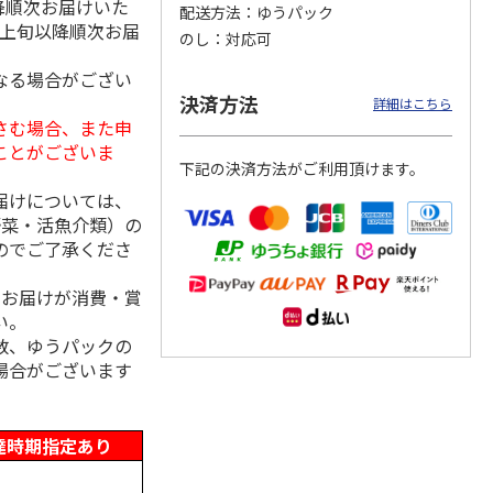
降順次お届けいた
配送方法
ゆうパック
月上旬以降順次お届
のし
対応可
なる場合がござい
「チョ
＜沼津深海プリン工
【冷凍】三國シェフ
＜お中元＞＜ねんり
決済方法
詳細はこちら
ップポ
房＞プレーン・深海
推奨 2種のブリュレ
ん家＞夏限定 ひと
さむ場合、また申
プリンセット
6個セット(クレー
…
くちバーム詰合せ
ことがございま
5.0
（4）
４種
…
下記の決済方法がご利用頂けます。
3,900円
4,320円
3,980円
届けについては、
(送料・税込)
(送料・税込)
(送料・税込)
野菜・活魚介類）の
のでご了承くださ
、お届けが消費・賞
い。
数、ゆうパックの
場合がございます
達時期指定あり