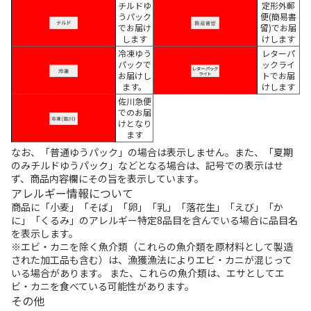
チルドゆ
定形外郵
うパック
便(簡易書
でお届け
留)でお届
します
けします
冷凍ゆう
レターパ
パックで
ックライ
お届けし
トでお届
ます。
けします
佐川急便
でのお届
けとなり
ます
なお、「普通ゆうパック」の場合は表示しません。また、「夏期
のみチルドゆうパック」などとなる場合は、記号での表示はせ
ず、商品内容欄にその旨を表示しています。
アレルギー情報について
商品に「小麦」「そば」「卵」「乳」「落花生」「えび」「か
に」「くるみ」のアレルギー特定8品目を含んでいる場合に品目名
を表示します。
※エビ・カニを除く魚介類（これらの魚介類を原材料として製造
された加工品も含む）は、漁獲漁法によりエビ・カニが混じって
いる場合があります。 また、これらの魚介類は、エサとしてエ
ビ・カニを食べている可能性があります。
その他