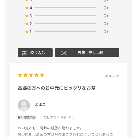
★
4
(0)
★
3
(0)
★
2
(0)
★
1
(0)
絞り込み
表示：新しい順
2026.7.29
高齢の方へのお中元にピッタリなお茶
よよこ
性別:
女性
年代:
50代
購入確認済み
お中元として高齢の親族へ贈りました。
暑い時期は高齢の方は喉の渇きを感じにくいこともあるの