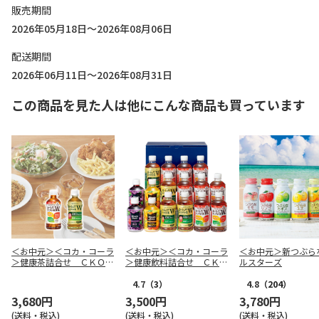
販売期間
2026年05月18日～2026年08月06日
配送期間
2026年06月11日～2026年08月31日
この商品を見た人は他にこんな商品も買っています
＜お中元＞＜コカ・コーラ
＜お中元＞＜コカ・コーラ
＜お中元＞新つぶら
＞健康茶詰合せ ＣＫＯ－
＞健康飲料詰合せ ＣＫＤ
ルスターズ
３０Ａ
－３０Ａ
4.7
（3）
4.8
（204）
3,680円
3,500円
3,780円
(送料・税込)
(送料・税込)
(送料・税込)