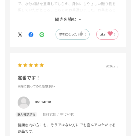
で、水分補給を意識してもらえ、身体にもやさしい贈り物を
探していたがところ、こちらのお茶選びました。お茶あるこ
とで自然と水分をとるきっかけになるのも良いと感じまし
続きを読む
た。
飲みやすく美味しいと喜んでくれました。
参考になった
0
Like!
0
お中元として見た目も上品で、発送も丁寧でした。贈り物と
して安心して利用できるショップだと思います。また機会が
あれば利用したいです。
2026.7.5
定番です！
実際に使ってみた感想
:良い
no name
性別:
女性
年代:
40代
購入確認済み
健康志向の方にも、そうではない方にでも喜んでいただける
お品です。