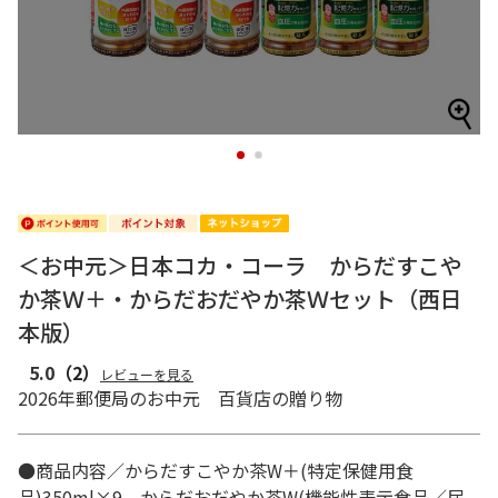
1
2
＜お中元＞日本コカ・コーラ からだすこや
か茶Ｗ＋・からだおだやか茶Ｗセット（西日
本版）
5.0
（2）
レビューを見る
2026年郵便局のお中元 百貨店の贈り物
●商品内容／からだすこやか茶W＋(特定保健用食
品)350ml×9、からだおだやか茶W(機能性表示食品／届