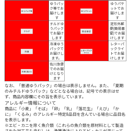
ゆうパッ
ゆうパケ
ク等でお
ットでお
届けしま
届けしま
す
す
チルドゆ
定形外郵
うパック
便(簡易書
でお届け
留)でお届
します
けします
冷凍ゆう
レターパ
パックで
ックライ
お届けし
トでお届
ます。
けします
佐川急便
でのお届
けとなり
ます
なお、「普通ゆうパック」の場合は表示しません。また、「夏期
のみチルドゆうパック」などとなる場合は、記号での表示はせ
ず、商品内容欄にその旨を表示しています。
アレルギー情報について
商品に「小麦」「そば」「卵」「乳」「落花生」「えび」「か
に」「くるみ」のアレルギー特定8品目を含んでいる場合に品目名
を表示します。
※エビ・カニを除く魚介類（これらの魚介類を原材料として製造
された加工品も含む）は、漁獲漁法によりエビ・カニが混じって