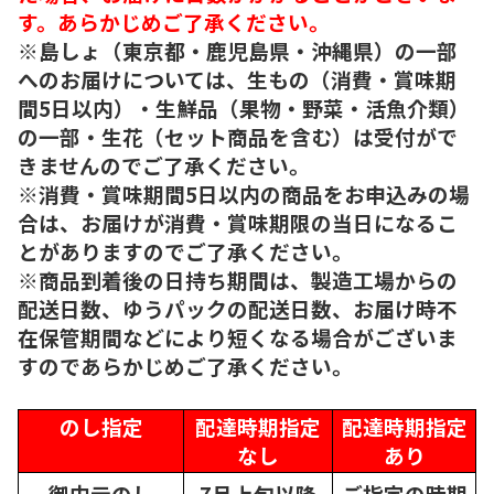
す。あらかじめご了承ください。
※島しょ（東京都・鹿児島県・沖縄県）の一部
へのお届けについては、生もの（消費・賞味期
間5日以内）・生鮮品（果物・野菜・活魚介類）
の一部・生花（セット商品を含む）は受付がで
きませんのでご了承ください。
※消費・賞味期間5日以内の商品をお申込みの場
合は、お届けが消費・賞味期限の当日になるこ
とがありますのでご了承ください。
※商品到着後の日持ち期間は、製造工場からの
配送日数、ゆうパックの配送日数、お届け時不
在保管期間などにより短くなる場合がございま
すのであらかじめご了承ください。
のし指定
配達時期指定
配達時期指定
なし
あり
御中元のし
7月上旬以降
ご指定の時期