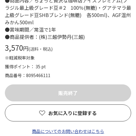
●商品内容／ちょっと贅沢な珈琲店アイスプレミアム(ブ
ラジル最上級グレード豆＃2 100％(無糖)・グアテマラ最
上級グレード豆SHBブレンド(無糖) 各500ml)、AGF温州
みかん500ml
●賞味期間／常温で1年
●商品提供者：(株)三越伊勢丹(三越)
3,570
円
(送料・税込)
※軽減税率対象
獲得ポイント： 35 pt
商品番号
8095466111
お気に入りに登録する
商品についてのお問い合わせはこちら