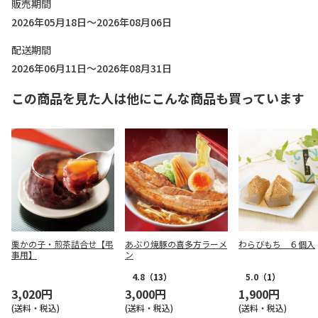
販売期間
2026年05月18日～2026年08月06日
配送期間
2026年06月11日～2026年08月31日
この商品を見た人は他にこんな商品も買っています
栗かの子・煎茶詰合せ【弔
あぶり焼豚の喜多方ラーメ
わらびもち ６個入
事用】
ン
4.8
（13）
5.0
（1）
3,020円
3,000円
1,900円
(送料・税込)
(送料・税込)
(送料・税込)