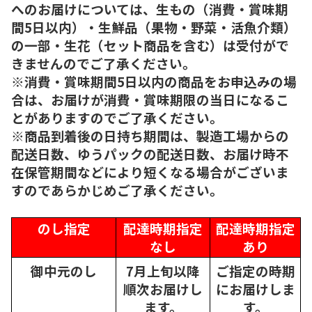
へのお届けについては、生もの（消費・賞味期
間5日以内）・生鮮品（果物・野菜・活魚介類）
の一部・生花（セット商品を含む）は受付がで
きませんのでご了承ください。
※消費・賞味期間5日以内の商品をお申込みの場
合は、お届けが消費・賞味期限の当日になるこ
とがありますのでご了承ください。
※商品到着後の日持ち期間は、製造工場からの
配送日数、ゆうパックの配送日数、お届け時不
在保管期間などにより短くなる場合がございま
すのであらかじめご了承ください。
のし指定
配達時期指定
配達時期指定
なし
あり
御中元のし
7月上旬以降
ご指定の時期
順次
お届けし
にお届けしま
ます。
す。