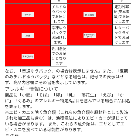
す
す
チルドゆ
定形外郵
うパック
便(簡易書
でお届け
留)でお届
します
けします
冷凍ゆう
レターパ
パックで
ックライ
お届けし
トでお届
ます。
けします
佐川急便
でのお届
けとなり
ます
なお、「普通ゆうパック」の場合は表示しません。また、「夏期
のみチルドゆうパック」などとなる場合は、記号での表示はせ
ず、商品内容欄にその旨を表示しています。
アレルギー情報について
商品に「小麦」「そば」「卵」「乳」「落花生」「えび」「か
に」「くるみ」のアレルギー特定8品目を含んでいる場合に品目名
を表示します。
※エビ・カニを除く魚介類（これらの魚介類を原材料として製造
された加工品も含む）は、漁獲漁法によりエビ・カニが混じって
いる場合があります。 また、これらの魚介類は、エサとしてエ
ビ・カニを食べている可能性があります。
その他