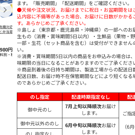
ます。「販売期間」「配送期間」をご確認ください。
●天候や注文状況、お届けまでに祝日・お盆期間をは
込内容に不備等があった場合、お届けに日数がかかる
す。あらかじめご了承ください。
洗機対応 2段ふわ
抗菌食洗機対応 ふ
マスコット入りドリ
陶器ダイカッ
※島しょ（東京都・鹿児島県・沖縄県）の一部へのお
と弁当箱 パペッ
わっと弁当箱 530ml
ンクボトル ハロー
カップ ポム
生もの（消費・賞味期間5日以内）・生鮮品（果物・
スンスン PFLW
…
水森亜土 PF
…
キティ PSPR5MC
リン CHMGD
一部・生花（セット商品を含む）は受付ができません
い。
,980円
1,760円
3,300円
2,970円
送料別・税込)
(送料別・税込)
(送料別・税込)
(送料別・税込
※消費・賞味期間5日以内の商品をお申込みの場合は
味期限の当日になることがありますのでご了承くださ
※商品到着後の日持ち期間は、製造工場からの配送日
配送日数、お届け時不在保管期間などにより短くなる
のであらかじめご了承ください。
のし指定
配達時期指定なし
配
7月上旬以降順次
お届け
御中元のし
します。
ご指
御中元以外ののし
6月中旬以降順次
お届け
（6
します。
のし指定なし