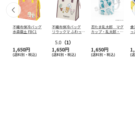
不織布保冷バッグ
不織布保冷バッグ
忍たま乱太郎 マグ
食
水森亜土 FBC1
リラックマ ふわっ
カップ・乱太郎・き
っ
と風船 FBC1
り丸・しんべヱ・山
ト
5.0
（1）
田伝
…
1,650円
1,650円
1,650円
1
(送料別・税込)
(送料別・税込)
(送料別・税込)
(