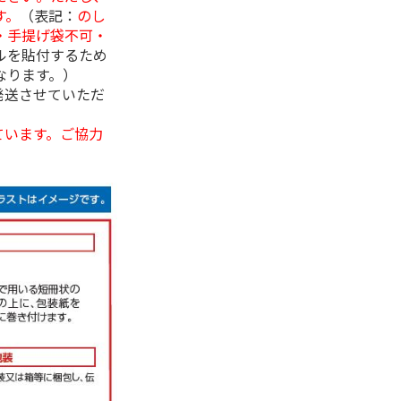
す。
（表記：
のし
・手提げ袋不可・
ルを貼付するため
なります。）
発送させていただ
ています。ご協力