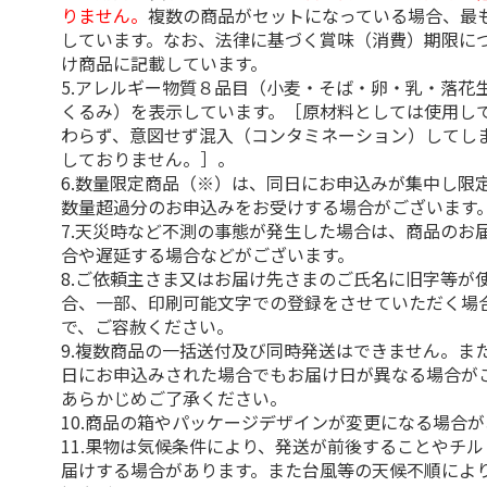
りません。
複数の商品がセットになっている場合、最
しています。なお、法律に基づく賞味（消費）期限に
け商品に記載しています。
5.アレルギー物質８品目（小麦・そば・卵・乳・落花
くるみ）を表示しています。［原材料としては使用し
わらず、意図せず混入（コンタミネーション）してし
しておりません。］。
6.数量限定商品（※）は、同日にお申込みが集中し限
数量超過分のお申込みをお受けする場合がございます
7.天災時など不測の事態が発生した場合は、商品のお
合や遅延する場合などがございます。
8.ご依頼主さま又はお届け先さまのご氏名に旧字等が
合、一部、印刷可能文字での登録をさせていただく場
で、ご容赦ください。
9.複数商品の一括送付及び同時発送はできません。ま
日にお申込みされた場合でもお届け日が異なる場合が
あらかじめご了承ください。
10.商品の箱やパッケージデザインが変更になる場合
11.果物は気候条件により、発送が前後することやチ
届けする場合があります。また台風等の天候不順によ