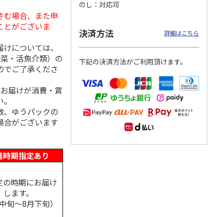
のし
対応可
さむ場合、また申
ことがございま
決済方法
詳細はこちら
トマグ
コーデュロイ生地ラ
八角形ステンレスマ
マスコット付箸・箸
届けについては、
ポムプ
ンチバッグ ハロー
グボトル 500ml リ
置きセット 21cm 干
野菜・活魚介類）の
4
キティ KCOB2
ラックマ リラッ
…
支箸 ポムポムプ
…
下記の決済方法がご利用頂けます。
のでご了承くださ
2,200円
4,510円
1,320円
)
(送料別・税込)
(送料別・税込)
(送料別・税込)
、お届けが消費・賞
い。
数、ゆうパックの
場合がございます
達時期指定あり
定の時期にお届け
します。
月中旬～8月下旬）