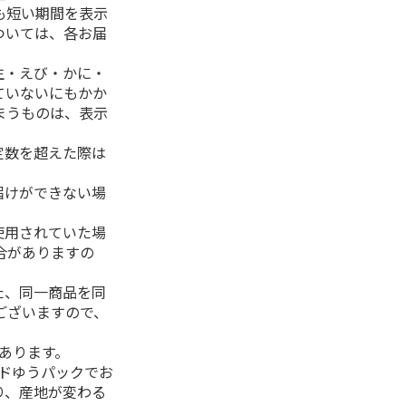
も短い期間を表示
ついては、各お届
生・えび・かに・
ていないにもかか
まうものは、表示
定数を超えた際は
。
届けができない場
使用されていた場
合がありますの
た、同一商品を同
ございますので、
があります。
ルドゆうパックでお
り、産地が変わる