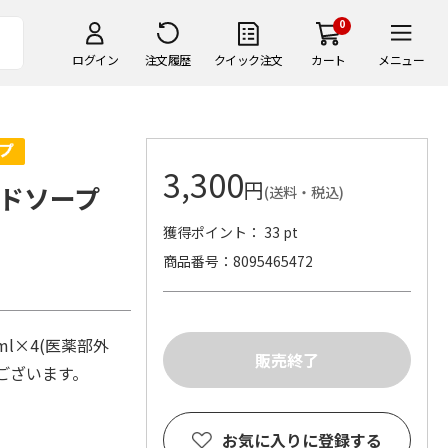
0
ログイン
注文履歴
クイック注文
カート
メニュー
3,300
円
ンドソープ
(送料・税込)
獲得ポイント： 33 pt
商品番号
8095465472
ml×4(医薬部外
がございます。
お気に入りに登録する