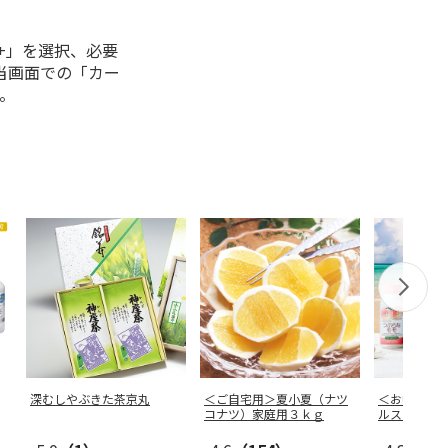
+」を選択、必要
当画面での「カー
。
深むしやぶきた茶京丸
＜ご自宅用＞夏小夏（ナツ
＜お中元＞
コナツ）家庭用３ｋｇ
ルスターズ