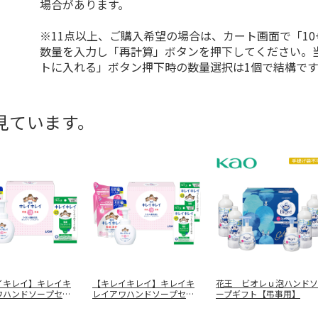
場合があります。
※11点以上、ご購入希望の場合は、カート画面で「10
数量を入力し「再計算」ボタンを押下してください。
トに入れる」ボタン押下時の数量選択は1個で結構です
見ています。
イキレイ】キレイキ
【キレイキレイ】キレイキ
花王 ビオレｕ泡ハンドソ
ワハンドソープセツ
レイアワハンドソープセツ
ープギフト【弔事用】
ＢＢ
…
ト ＬＢＢ
…