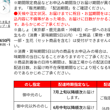
※期間限定商品などお申込み期間及びお届け期間が異
ます。「販売期間」「配送期間」をご確認ください。
●天候や注文状況、お届けまでに祝日・お盆期間をは
込内容に不備等があった場合、お届けに日数がかかる
たま乱太郎 マグ
抗菌食洗機対応 ふ
マスコット入りドリ
陶器ダイカッ
す。あらかじめご了承ください。
ップ・乱太郎・き
わっと弁当箱 530ml
ンクボトル ハロー
カップ ポム
※島しょ（東京都・鹿児島県・沖縄県）の一部へのお
丸・しんべヱ・山
水森亜土 PF
…
キティ PSPR5MC
リン CHMGD
伝
…
生もの（消費・賞味期間5日以内）・生鮮品（果物・
一部・生花（セット商品を含む）は受付ができません
,650円
1,760円
3,300円
2,970円
送料別・税込)
(送料別・税込)
(送料別・税込)
(送料別・税込
い。
※消費・賞味期間5日以内の商品をお申込みの場合は
味期限の当日になることがありますのでご了承くださ
※商品到着後の日持ち期間は、製造工場からの配送日
配送日数、お届け時不在保管期間などにより短くなる
のであらかじめご了承ください。
のし指定
配達時期指定なし
配
7月上旬以降順次
お届け
御中元のし
します。
ご指
御中元以外ののし
6月中旬以降順次
お届け
（6