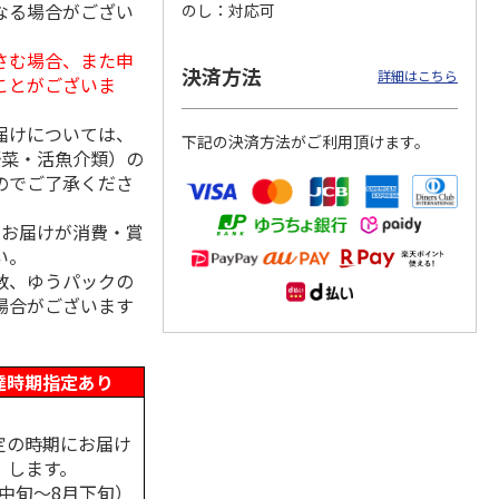
なる場合がござい
のし
対応可
さむ場合、また申
決済方法
詳細はこちら
ことがございま
トマグ
コーデュロイ生地ラ
ふわっとフタタイト
八角形ステンレスマ
ポムプ
ンチバッグ ハロー
ランチボックス角型
グボトル 500ml リ
届けについては、
4
キティ KCOB2
パペットスンスン
ラックマ リラッ
…
下記の決済方法がご利用頂けます。
R
…
野菜・活魚介類）の
のでご了承くださ
2,200円
1,485円
4,510円
)
(送料別・税込)
(送料別・税込)
(送料別・税込)
、お届けが消費・賞
い。
数、ゆうパックの
場合がございます
達時期指定あり
定の時期にお届け
します。
月中旬～8月下旬）