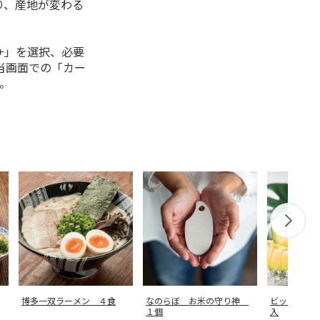
り、産地が変わる
+」を選択、必要
当画面での「カー
。
博多一双ラーメン ４食
なのらぼ お米の守り神
ビッグマス
１個
入