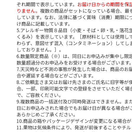
ぞれ期間で表示しています。
お届け日からの期間を保
りません。
複数の商品がセットになっている場合、最
しています。なお、法律に基づく賞味（消費）期限に
け商品に記載しています。
5.アレルギー物質８品目（小麦・そば・卵・乳・落花
くるみ）を表示しています。［原材料としては使用し
わらず、意図せず混入（コンタミネーション）してし
しておりません。］。
6.数量限定商品（※）は、同日にお申込みが集中し限
数量超過分のお申込みをお受けする場合がございます
7.天災時など不測の事態が発生した場合は、商品のお
合や遅延する場合などがございます。
8.ご依頼主さま又はお届け先さまのご氏名に旧字等が
合、一部、印刷可能文字での登録をさせていただく場
で、ご容赦ください。
9.複数商品の一括送付及び同時発送はできません。ま
日にお申込みされた場合でもお届け日が異なる場合が
あらかじめご了承ください。
10.商品の箱やパッケージデザインが変更になる場合
11.果物は気候条件により、発送が前後することやチ