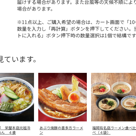
届けする場合があります。また台風等の天候不順によ
場合があります。
※11点以上、ご購入希望の場合は、カート画面で「10
数量を入力し「再計算」ボタンを押下してください。
トに入れる」ボタン押下時の数量選択は1個で結構です
見ています。
祥 栄屋本店元祖冷
あぶり焼豚の喜多方ラーメ
福岡有名店ラーメン食べ比
めん ４食
ン
べ（４袋）