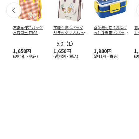
不織布保冷バッグ
不織布保冷バッグ
食洗機対応 2段ふわ
忍
水森亜土 FBC1
リラックマ ふわっ
っと弁当箱 パペッ
カ
と風船 FBC1
トスンスン PFLW
…
り
5.0
（1）
田
1,650円
1,650円
1,980円
1
(送料別・税込)
(送料別・税込)
(送料別・税込)
(