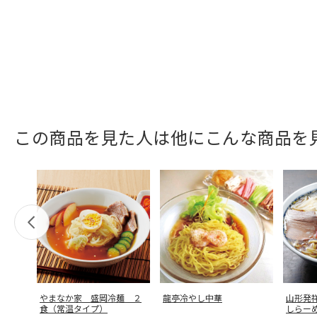
この商品を見た人は他にこんな商品を
やまなか家 盛岡冷麺 ２
龍亭冷やし中華
山形発
食（常温タイプ）
しらー