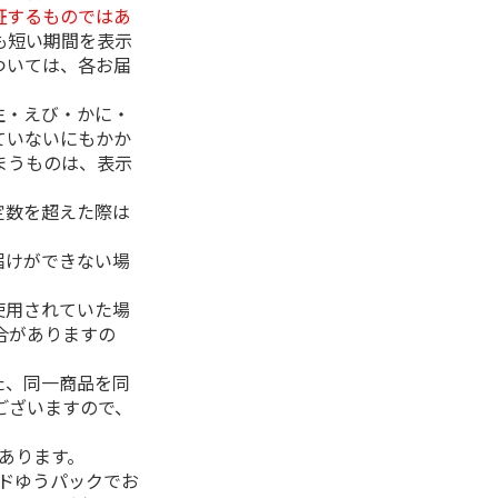
証するものではあ
も短い期間を表示
ついては、各お届
生・えび・かに・
ていないにもかか
まうものは、表示
定数を超えた際は
。
届けができない場
使用されていた場
合がありますの
た、同一商品を同
ございますので、
があります。
ルドゆうパックでお