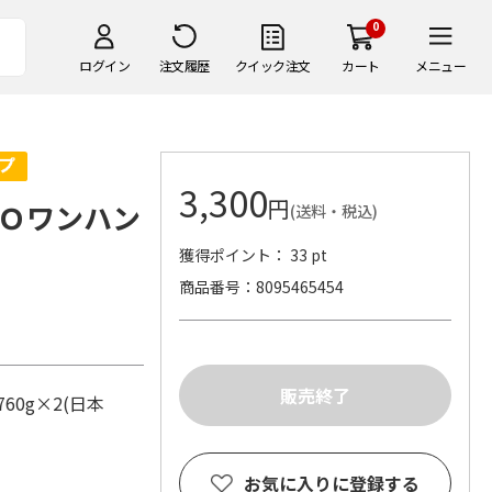
0
ログイン
注文履歴
クイック注文
カート
メニュー
3,300
円
Ｏワンハン
(送料・税込)
獲得ポイント： 33 pt
商品番号
8095465454
0g×2(日本
お気に入りに登録する