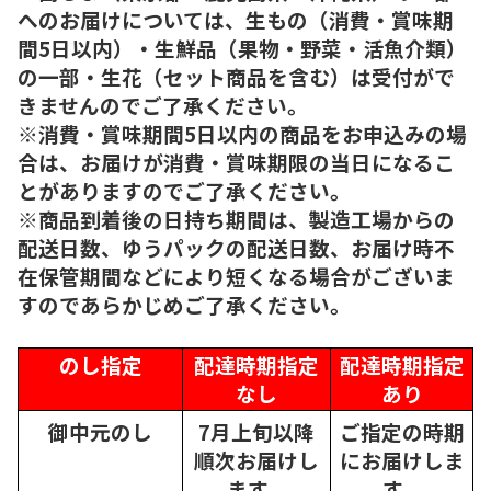
へのお届けについては、生もの（消費・賞味期
間5日以内）・生鮮品（果物・野菜・活魚介類）
の一部・生花（セット商品を含む）は受付がで
きませんのでご了承ください。
※消費・賞味期間5日以内の商品をお申込みの場
合は、お届けが消費・賞味期限の当日になるこ
とがありますのでご了承ください。
※商品到着後の日持ち期間は、製造工場からの
配送日数、ゆうパックの配送日数、お届け時不
在保管期間などにより短くなる場合がございま
すのであらかじめご了承ください。
のし指定
配達時期指定
配達時期指定
なし
あり
御中元のし
7月上旬以降
ご指定の時期
順次
お届けし
にお届けしま
ます。
す。