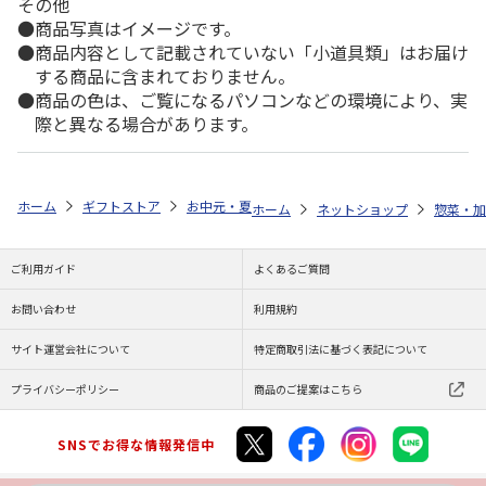
その他
商品写真はイメージです。
商品内容として記載されていない「小道具類」はお届け
する商品に含まれておりません。
商品の色は、ご覧になるパソコンなどの環境により、実
際と異なる場合があります。
ホーム
ギフトストア
お中元・夏ギフト特集 2026
ゆうゆうギフト 
ホーム
ネットショップ
惣菜・加
ご利用ガイド
よくあるご質問
お問い合わせ
利用規約
サイト運営会社について
特定商取引法に基づく表記について
プライバシーポリシー
商品のご提案はこちら
SNSでお得な情報発信中