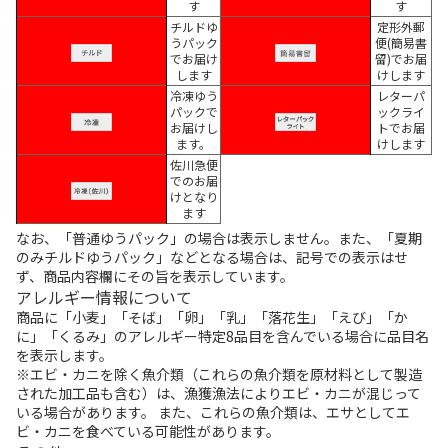
す
す
チルドゆ
定形外郵
うパック
便(簡易書
でお届け
留)でお届
します
けします
冷凍ゆう
レターパ
パックで
ックライ
お届けし
トでお届
ます。
けします
佐川急便
でのお届
けとなり
ます
なお、「普通ゆうパック」の場合は表示しません。また、「夏期
のみチルドゆうパック」などとなる場合は、記号での表示はせ
ず、商品内容欄にその旨を表示しています。
アレルギー情報について
商品に「小麦」「そば」「卵」「乳」「落花生」「えび」「か
に」「くるみ」のアレルギー特定8品目を含んでいる場合に品目名
を表示します。
※エビ・カニを除く魚介類（これらの魚介類を原材料として製造
された加工品も含む）は、漁獲漁法によりエビ・カニが混じって
いる場合があります。 また、これらの魚介類は、エサとしてエ
ビ・カニを食べている可能性があります。