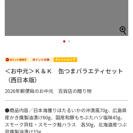
1
2
＜お中元＞Ｋ＆Ｋ 缶つまバラエティセット
（西日本版）
2026年郵便局のお中元 百貨店の贈り物
●商品内容／日本海獲りほたるいかの沖漬風70g、広島県
産かき燻製油漬け60g、国産和豚もちぶたハツ塩味45g、
スモーク貝柱・スモーク鮭ハラス 各50g、北海道産つぶ
貝燻製油漬け35g