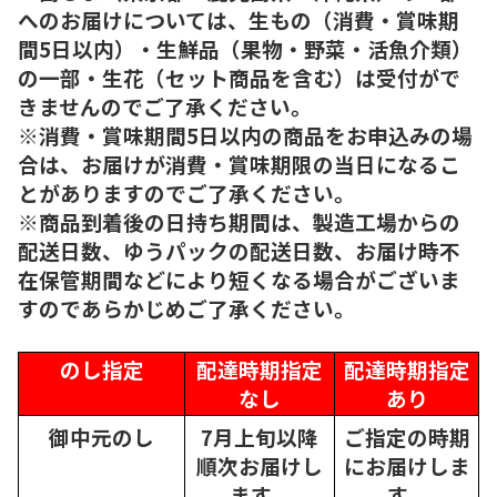
へのお届けについては、生もの（消費・賞味期
間5日以内）・生鮮品（果物・野菜・活魚介類）
の一部・生花（セット商品を含む）は受付がで
きませんのでご了承ください。
※消費・賞味期間5日以内の商品をお申込みの場
合は、お届けが消費・賞味期限の当日になるこ
とがありますのでご了承ください。
※商品到着後の日持ち期間は、製造工場からの
配送日数、ゆうパックの配送日数、お届け時不
在保管期間などにより短くなる場合がございま
すのであらかじめご了承ください。
のし指定
配達時期指定
配達時期指定
なし
あり
御中元のし
7月上旬以降
ご指定の時期
順次
お届けし
にお届けしま
ます。
す。