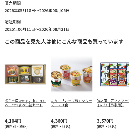
販売期間
2026年05月18日～2026年08月06日
配送期間
2026年06月11日～2026年08月31日
この商品を見た人は他にこんな商品も買っています
≪手土産≫ｍｒ．ｋａｎｓ
ＪＡＬ「カップ麺」シリー
味之庵 アマノフー
ｏ おつまみ缶詰セット
ズ ２０食
子のり【弔事用】
4,104円
4,360円
3,570円
(送料別・税込)
(送料・税込)
(送料・税込)