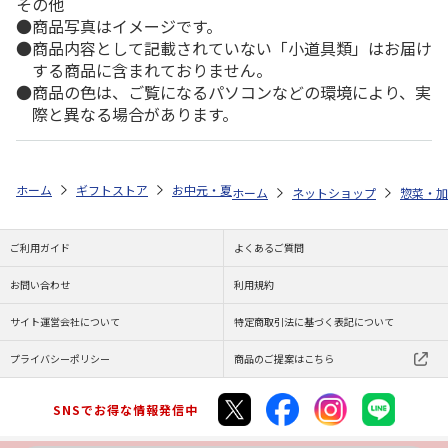
その他
商品写真はイメージです。
商品内容として記載されていない「小道具類」はお届け
する商品に含まれておりません。
商品の色は、ご覧になるパソコンなどの環境により、実
際と異なる場合があります。
ホーム
ギフトストア
お中元・夏ギフト特集 2026
ゆうゆうギフト 
ホーム
ネットショップ
惣菜・加
ご利用ガイド
よくあるご質問
お問い合わせ
利用規約
サイト運営会社について
特定商取引法に基づく表記について
プライバシーポリシー
商品のご提案はこちら
SNSでお得な情報発信中