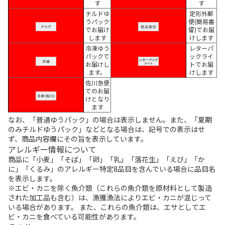
す
す
チルドゆ
定形外郵
うパック
便(簡易書
でお届け
留)でお届
します
けします
冷凍ゆう
レターパ
パックで
ックライ
お届けし
トでお届
ます。
けします
佐川急便
でのお届
けとなり
ます
なお、「普通ゆうパック」の場合は表示しません。また、「夏期
のみチルドゆうパック」などとなる場合は、記号での表示はせ
ず、商品内容欄にその旨を表示しています。
アレルギー情報について
商品に「小麦」「そば」「卵」「乳」「落花生」「えび」「か
に」「くるみ」のアレルギー特定8品目を含んでいる場合に品目名
を表示します。
※エビ・カニを除く魚介類（これらの魚介類を原材料として製造
された加工品も含む）は、漁獲漁法によりエビ・カニが混じって
いる場合があります。 また、これらの魚介類は、エサとしてエ
ビ・カニを食べている可能性があります。