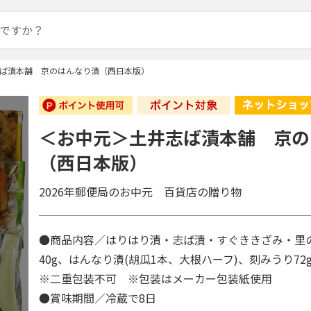
ば漬本舗 京のはんなり漬（西日本版）
＜お中元＞土井志ば漬本舗 京の
（西日本版）
2026年郵便局のお中元 百貨店の贈り物
●商品内容／はりはり漬・志ば漬・すぐききざみ・里
40g、はんなり漬(胡瓜1本、大根ハーフ)、刻みうり72
※二重包装不可 ※包装はメーカー包装紙使用
●賞味期間／冷蔵で8日