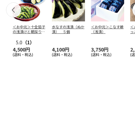
＜お中元＞十全茄子
水なすの浅漬（ぬか
＜お中元＞こなす娘
＜
の浅漬けと朝採り枝
漬） ５個
（浅漬）
っ
豆
マ
5.0
（1）
4,500円
4,100円
3,750円
2
(送料・税込)
(送料・税込)
(送料・税込)
(