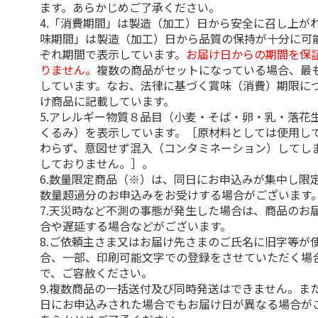
ます。あらかじめご了承ください。
4.「消費期間」は製造（加工）日から安全に召し上が
味期間」は製造（加工）日から品質の保持が十分に可
ぞれ期間で表示しています。
お届け日からの期間を保
りません。
複数の商品がセットになっている場合、最
しています。なお、法律に基づく賞味（消費）期限に
け商品に記載しています。
5.アレルギー物質８品目（小麦・そば・卵・乳・落花
くるみ）を表示しています。［原材料としては使用し
わらず、意図せず混入（コンタミネーション）してし
しておりません。］。
6.数量限定商品（※）は、同日にお申込みが集中し限
数量超過分のお申込みをお受けする場合がございます
7.天災時など不測の事態が発生した場合は、商品のお
合や遅延する場合などがございます。
8.ご依頼主さま又はお届け先さまのご氏名に旧字等が
合、一部、印刷可能文字での登録をさせていただく場
で、ご容赦ください。
9.複数商品の一括送付及び同時発送はできません。ま
日にお申込みされた場合でもお届け日が異なる場合が