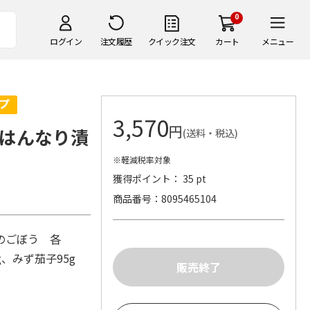
0
ログイン
注文履歴
クイック注文
カート
メニュー
3,570
円
はんなり漬
(送料・税込)
※軽減税率対象
獲得ポイント： 35 pt
商品番号
8095465104
のごぼう 各
g、みず茄子95g