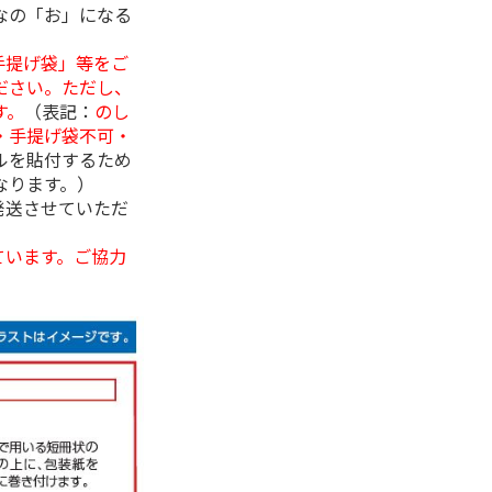
なの「お」になる
手提げ袋」等をご
ださい。ただし、
す。
（表記：
のし
・手提げ袋不可・
ルを貼付するため
なります。）
発送させていただ
ています。ご協力