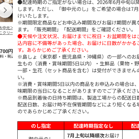
●配達時期のご指定がない場合は、2026年6月中旬以
します。ただし、「御中元のし」をご希望の場合は7
けいたします。
※期間限定商品などお申込み期間及びお届け期間が異
お中元＞いぶりが
＜お中元＞いぶりが
やまや 辛子高菜・
【冷凍】≪竹
ます。「販売期間」「配送期間」をご確認ください。
こクリームチーズ
っこクリームチーズ
明太高菜セット
≫松前漬け 
●天候や注文状況、お届けまでに祝日・お盆期間をは
ヨ２種
マヨ３種
ト(数の子松
込内容に不備等があった場合、お届けに日数がかかる
4.5
（2）
切
…
す。あらかじめご了承ください。
,700円
3,500円
2,300円
5,184円
※島しょ（東京都・鹿児島県・沖縄県）の一部へのお
送料・税込)
(送料・税込)
(送料・税込)
(送料・税込)
生もの（消費・賞味期間5日以内）・生鮮品（果物・
一部・生花（セット商品を含む）は受付ができません
い。
※消費・賞味期間5日以内の商品をお申込みの場合は
味期限の当日になることがありますのでご了承くださ
※商品到着後の日持ち期間は、製造工場からの配送日
配送日数、お届け時不在保管期間などにより短くなる
のであらかじめご了承ください。
のし指定
配達時期指定なし
配
7月上旬以降順次
お届け
御中元のし