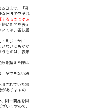
れる日まで、「賞
能な日までをそれ
証するものではあ
も短い期間を表示
ついては、各お届
生・えび・かに・
ていないにもかか
まうものは、表示
定数を超えた際は
。
届けができない場
使用されていた場
合がありますの
た、同一商品を同
ございますので、