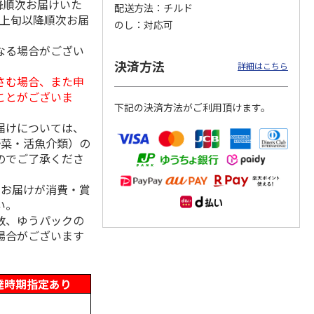
降順次お届けいた
配送方法
チルド
月上旬以降順次お届
のし
対応可
なる場合がござい
田食品
＜お中元＞築地キム
奈良漬詰合せ ６０
奈良漬詰合せ ６０
決済方法
詳細はこちら
4種セッ
チと東京べったら漬
０ｇ
０ｇ
さむ場合、また申
前漬、
セット
ことがございま
5.0
（1）
下記の決済方法がご利用頂けます。
2,980円
3,580円
3,580円
届けについては、
(送料・税込)
(送料・税込)
(送料・税込)
野菜・活魚介類）の
のでご了承くださ
、お届けが消費・賞
い。
数、ゆうパックの
場合がございます
達時期指定あり