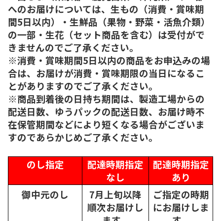
へのお届けについては、生もの（消費・賞味期
間5日以内）・生鮮品（果物・野菜・活魚介類）
の一部・生花（セット商品を含む）は受付がで
きませんのでご了承ください。
※消費・賞味期間5日以内の商品をお申込みの場
合は、お届けが消費・賞味期限の当日になるこ
とがありますのでご了承ください。
※商品到着後の日持ち期間は、製造工場からの
配送日数、ゆうパックの配送日数、お届け時不
在保管期間などにより短くなる場合がございま
すのであらかじめご了承ください。
のし指定
配達時期指定
配達時期指定
なし
あり
御中元のし
7月上旬以降
ご指定の時期
順次
お届けし
にお届けしま
ます。
す。