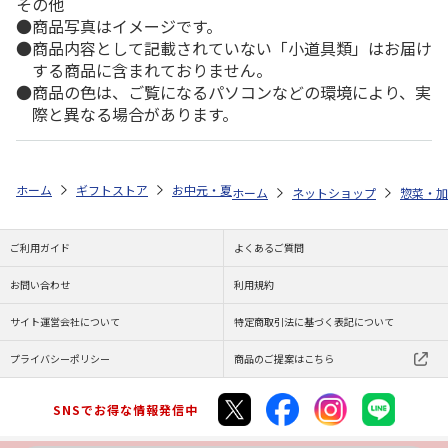
その他
商品写真はイメージです。
商品内容として記載されていない「小道具類」はお届け
する商品に含まれておりません。
商品の色は、ご覧になるパソコンなどの環境により、実
際と異なる場合があります。
ホーム
ギフトストア
お中元・夏ギフト特集 2026
ゆうゆうギフト 
ホーム
ネットショップ
惣菜・加
ご利用ガイド
よくあるご質問
お問い合わせ
利用規約
サイト運営会社について
特定商取引法に基づく表記について
プライバシーポリシー
商品のご提案はこちら
SNSでお得な情報発信中