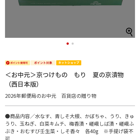
1
2
＜お中元＞京つけもの もり 夏の京漬物
（西日本版）
2026年郵便局のお中元 百貨店の贈り物
●商品内容／水なす、青しそ大根、かぼちゃ、うり、きゅ
うり、玉ねぎ、白菜キムチ、梅香漬・嵯峨しば漬・嵯峨ふ
ぶき・おむすび壬生菜・しそ香々 各40g ※手提げ袋不
可