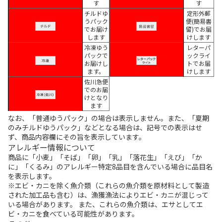
す
す
チルドゆ
定形外郵
うパック
便(簡易書
でお届け
留)でお届
します
けします
冷凍ゆう
レターパ
パックで
ックライ
お届けし
トでお届
ます。
けします
佐川急便
でのお届
けとなり
ます
なお、「普通ゆうパック」の場合は表示しません。また、「夏期
のみチルドゆうパック」などとなる場合は、記号での表示はせ
ず、商品内容欄にその旨を表示しています。
アレルギー情報について
商品に「小麦」「そば」「卵」「乳」「落花生」「えび」「か
に」「くるみ」のアレルギー特定8品目を含んでいる場合に品目名
を表示します。
※エビ・カニを除く魚介類（これらの魚介類を原材料として製造
された加工品も含む）は、漁獲漁法によりエビ・カニが混じって
いる場合があります。 また、これらの魚介類は、エサとしてエ
ビ・カニを食べている可能性があります。