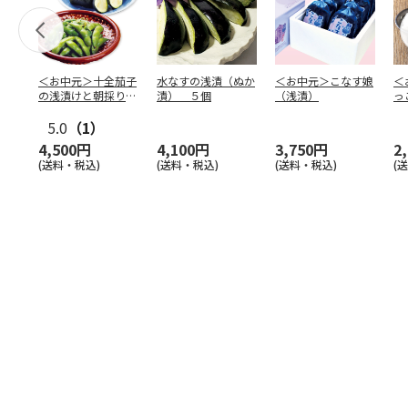
＜お中元＞十全茄子
水なすの浅漬（ぬか
＜お中元＞こなす娘
＜
の浅漬けと朝採り枝
漬） ５個
（浅漬）
っ
豆
マ
5.0
（1）
4,500円
4,100円
3,750円
2
(送料・税込)
(送料・税込)
(送料・税込)
(