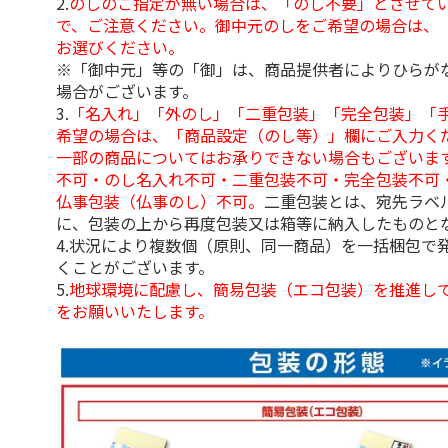
2.
のしのご指定が無い場合は、「のし不要」とさせて
で、ご注意ください。御中元のしをご希望の場合は、
お選びください。
※「御中元」等の「御」は、商品提供者によりひらが
場合がございます。
3.
「名入れ」「外のし」「二重包装」「完全包装」「
希望の場合は、「商品設定（のし等）」欄にご入力く
一部の商品についてはお承りできない場合もございま
不可・のし名入れ不可・二重包装不可・完全包装不可
仏事包装（仏事のし）不可。
二重包装とは、宛先ラベ
に、包装の上から再度包装又は箱等に納入したものと
4.状況により複数個（原則、同一商品）を一括梱包で
くことがございます。
5.
地球環境に配慮し、簡易包装（エコ包装）を推進し
をお願いいたします。