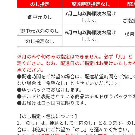
のし指定
配達時期指定なし
配
7月上旬以降順次
お届け
御中元のし
します。
ご指
御中元以外ののし
6月中旬以降順次
お届け
（6
します。
のし指定なし
※月のみや旬のみの指定はできません。必ず「月」と
定ください。なお、配達日のご指定はお受けいたしか
承ください。
●配達時間をご希望の場合は、配達希望時間をご指定
ない場合は「希望なし」とさせていただきます。
●ゆうパックでお届けします。
●チルドと表記されている商品はチルドゆうパックで
●お届けは日本国内に限ります。
【のし指定・包装について】
1.「のし」は、原則として「内のし」となります。の
合は、申込時にご希望の「のし」を選んでください。