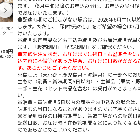
ます。（6月中旬以降のお申込み分は、お申込み受付後
でお届けいたします。）
●配達時期のご指定がない場合は、2026年6月中旬以
します。ただし、「御中元のし」をご希望の場合は7
お中元＞いぶりが
＜お中元＞いぶりが
やまや 辛子高菜・
【冷凍】≪竹
けいたします。
こクリームチーズ
っこクリームチーズ
明太高菜セット
≫松前漬け 
ヨ２種
マヨ３種
ト(数の子松
※期間限定商品などお申込み期間及びお届け期間が異
4.5
（2）
切
…
ます。「販売期間」「配送期間」をご確認ください。
,700円
3,500円
2,300円
5,184円
●天候や注文状況、お届けまでに祝日・お盆期間をは
送料・税込)
(送料・税込)
(送料・税込)
(送料・税込)
込内容に不備等があった場合、お届けに日数がかかる
す。あらかじめご了承ください。
※島しょ（東京都・鹿児島県・沖縄県）の一部へのお
生もの（消費・賞味期間5日以内）・生鮮品（果物・
一部・生花（セット商品を含む）は受付ができません
い。
※消費・賞味期間5日以内の商品をお申込みの場合は
味期限の当日になることがありますのでご了承くださ
※商品到着後の日持ち期間は、製造工場からの配送日
配送日数、お届け時不在保管期間などにより短くなる
のであらかじめご了承ください。