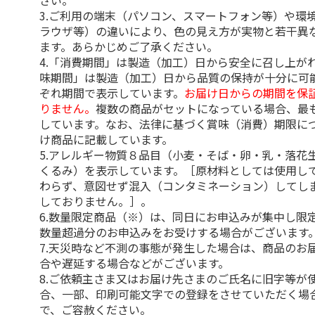
さい。
3.ご利用の端末（パソコン、スマートフォン等）や環
ラウザ等）の違いにより、色の見え方が実物と若干異
ます。あらかじめご了承ください。
4.「消費期間」は製造（加工）日から安全に召し上が
味期間」は製造（加工）日から品質の保持が十分に可
ぞれ期間で表示しています。
お届け日からの期間を保
りません。
複数の商品がセットになっている場合、最
しています。なお、法律に基づく賞味（消費）期限に
け商品に記載しています。
5.アレルギー物質８品目（小麦・そば・卵・乳・落花
くるみ）を表示しています。［原材料としては使用し
わらず、意図せず混入（コンタミネーション）してし
しておりません。］。
6.数量限定商品（※）は、同日にお申込みが集中し限
数量超過分のお申込みをお受けする場合がございます
7.天災時など不測の事態が発生した場合は、商品のお
合や遅延する場合などがございます。
8.ご依頼主さま又はお届け先さまのご氏名に旧字等が
合、一部、印刷可能文字での登録をさせていただく場
で、ご容赦ください。