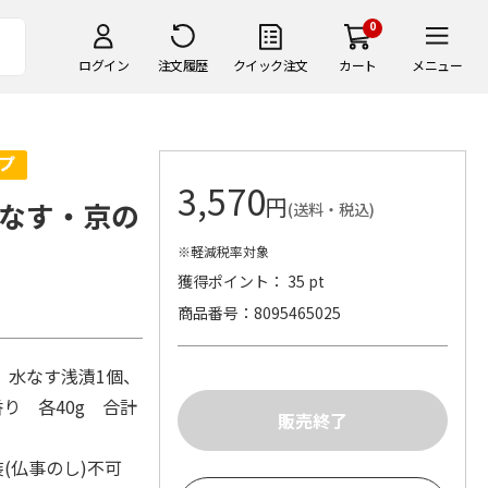
0
ログイン
注文履歴
クイック注文
カート
メニュー
3,570
円
なす・京の
(送料・税込)
※軽減税率対象
獲得ポイント： 35 pt
商品番号
8095465025
、水なす浅漬1個、
り 各40g 合計
装(仏事のし)不可