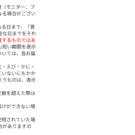
境（モニター、ブ
なる場合がござい
れる日まで、「賞
能な日までをそれ
証するものではあ
も短い期間を表示
ついては、各お届
生・えび・かに・
ていないにもかか
まうものは、表示
定数を超えた際は
。
届けができない場
使用されていた場
合がありますの