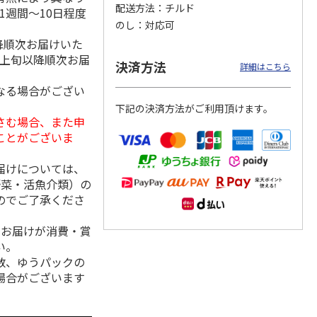
配送方法
チルド
1週間～10日程度
のし
対応可
降順次お届けいた
月上旬以降順次お届
田食品
奈良漬詰合せ ６０
＜お中元＞築地キム
奈良漬詰合せ ６０
決済方法
詳細はこちら
4種セッ
０ｇ
チと東京べったら漬
０ｇ
前漬、
セット
なる場合がござい
5.0
（1）
下記の決済方法がご利用頂けます。
3,580円
2,980円
3,580円
さむ場合、また申
(送料・税込)
(送料・税込)
(送料・税込)
ことがございま
届けについては、
野菜・活魚介類）の
のでご了承くださ
、お届けが消費・賞
い。
数、ゆうパックの
場合がございます