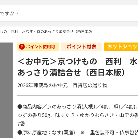
もの 西利 水なす・京のあっさり漬詰合せ（西日本版）
＜お中元＞京つけもの 西利 水
あっさり漬詰合せ（西日本版）
2026年郵便局のお中元 百貨店の贈り物
●商品内容／京のあっさり漬(大根1／4割、瓜1／4割)
ゆずの香り50g、味すぐき・ゆかりむらさき・山里の香
7袋
●原料原産地：なす(国産) ※二重包装不可・仏事包