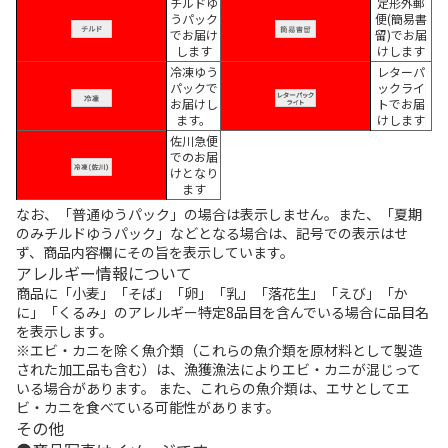
チルドゆ
定形外郵
うパック
便(簡易書
でお届け
留)でお届
します
けします
冷凍ゆう
レターパ
パックで
ックライ
お届けし
トでお届
ます。
けします
佐川急便
でのお届
けとなり
ます
なお、「普通ゆうパック」の場合は表示しません。また、「夏期
のみチルドゆうパック」などとなる場合は、記号での表示はせ
ず、商品内容欄にその旨を表示しています。
アレルギー情報について
商品に「小麦」「そば」「卵」「乳」「落花生」「えび」「か
に」「くるみ」のアレルギー特定8品目を含んでいる場合に品目名
を表示します。
※エビ・カニを除く魚介類（これらの魚介類を原材料として製造
された加工品も含む）は、漁獲漁法によりエビ・カニが混じって
いる場合があります。 また、これらの魚介類は、エサとしてエ
ビ・カニを食べている可能性があります。
その他