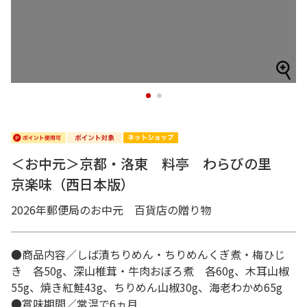
1
2
＜お中元＞京都・洛東 料亭 わらびの里
京楽味（西日本版）
2026年郵便局のお中元 百貨店の贈り物
●商品内容／しば漬ちりめん・ちりめんくぎ煮・梅ひじ
き 各50g、深山椎茸・牛肉おぼろ煮 各60g、木耳山椒
55g、焼き紅鮭43g、ちりめん山椒30g、海老わかめ65g
●賞味期間／常温で6ヵ月