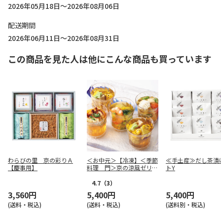
2026年05月18日～2026年08月06日
配送期間
2026年06月11日～2026年08月31日
この商品を見た人は他にこんな商品も買っています
わらびの里 京の彩りＡ
＜お中元＞【冷凍】＜季節
≪手土産≫だし茶漬
【慶事用】
料理 門＞京の涼風ゼリー
トY
寄せ
4.7
（3）
3,560円
5,400円
5,400円
(送料・税込)
(送料・税込)
(送料別・税込)