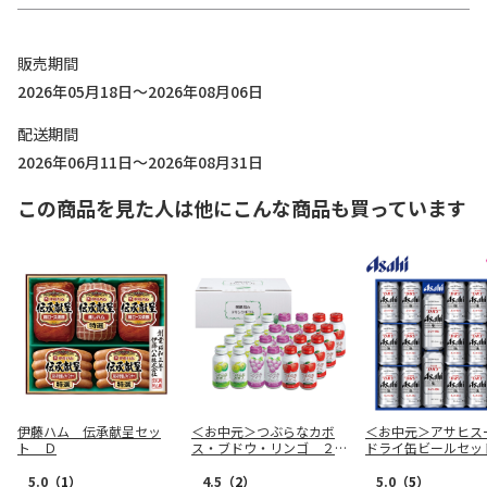
販売期間
2026年05月18日～2026年08月06日
配送期間
2026年06月11日～2026年08月31日
この商品を見た人は他にこんな商品も買っています
伊藤ハム 伝承献呈セッ
＜お中元＞つぶらなカボ
＜お中元＞アサヒス
ト Ｄ
ス・ブドウ・リンゴ ２４
ドライ缶ビールセッ
本ギフト
5.0
（1）
4.5
（2）
5.0
（5）