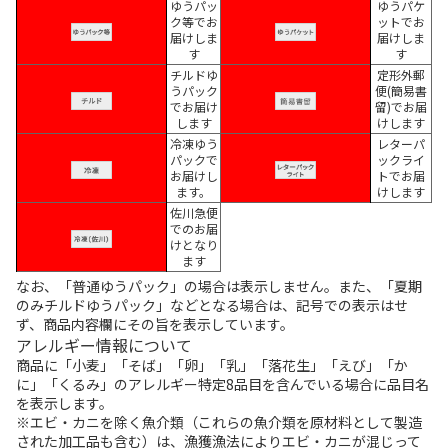
ゆうパッ
ゆうパケ
ク等でお
ットでお
届けしま
届けしま
す
す
チルドゆ
定形外郵
うパック
便(簡易書
でお届け
留)でお届
します
けします
冷凍ゆう
レターパ
パックで
ックライ
お届けし
トでお届
ます。
けします
佐川急便
でのお届
けとなり
ます
なお、「普通ゆうパック」の場合は表示しません。また、「夏期
のみチルドゆうパック」などとなる場合は、記号での表示はせ
ず、商品内容欄にその旨を表示しています。
アレルギー情報について
商品に「小麦」「そば」「卵」「乳」「落花生」「えび」「か
に」「くるみ」のアレルギー特定8品目を含んでいる場合に品目名
を表示します。
※エビ・カニを除く魚介類（これらの魚介類を原材料として製造
された加工品も含む）は、漁獲漁法によりエビ・カニが混じって