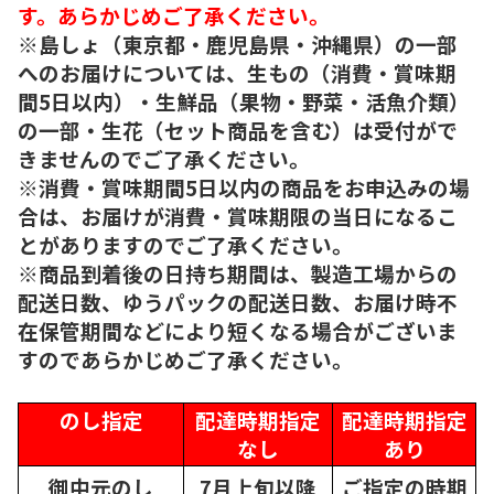
す。あらかじめご了承ください。
※島しょ（東京都・鹿児島県・沖縄県）の一部
へのお届けについては、生もの（消費・賞味期
間5日以内）・生鮮品（果物・野菜・活魚介類）
の一部・生花（セット商品を含む）は受付がで
きませんのでご了承ください。
※消費・賞味期間5日以内の商品をお申込みの場
合は、お届けが消費・賞味期限の当日になるこ
とがありますのでご了承ください。
※商品到着後の日持ち期間は、製造工場からの
配送日数、ゆうパックの配送日数、お届け時不
在保管期間などにより短くなる場合がございま
すのであらかじめご了承ください。
のし指定
配達時期指定
配達時期指定
なし
あり
御中元のし
7月上旬以降
ご指定の時期