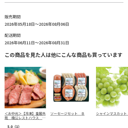
販売期間
2026年05月18日～2026年08月06日
配送期間
2026年06月11日～2026年08月31日
この商品を見た人は他にこんな商品も買っています
＜お中元＞【冷凍】皇居外
ソーセージセット Ｂ
シャインマスカット
苑 楠公レストハウス ゐ
ざさ中谷本舗 鹿児島黒牛
ローストビーフ
5.0
（1）