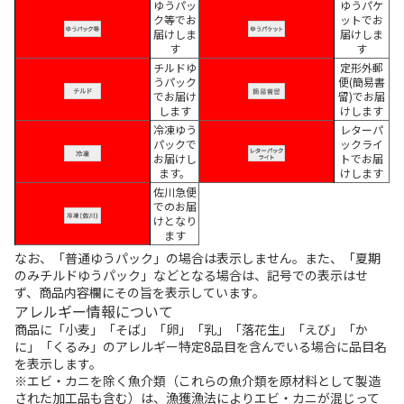
ゆうパッ
ゆうパケ
ク等でお
ットでお
届けしま
届けしま
す
す
チルドゆ
定形外郵
うパック
便(簡易書
でお届け
留)でお届
します
けします
冷凍ゆう
レターパ
パックで
ックライ
お届けし
トでお届
ます。
けします
佐川急便
でのお届
けとなり
ます
なお、「普通ゆうパック」の場合は表示しません。また、「夏期
のみチルドゆうパック」などとなる場合は、記号での表示はせ
ず、商品内容欄にその旨を表示しています。
アレルギー情報について
商品に「小麦」「そば」「卵」「乳」「落花生」「えび」「か
に」「くるみ」のアレルギー特定8品目を含んでいる場合に品目名
を表示します。
※エビ・カニを除く魚介類（これらの魚介類を原材料として製造
された加工品も含む）は、漁獲漁法によりエビ・カニが混じって