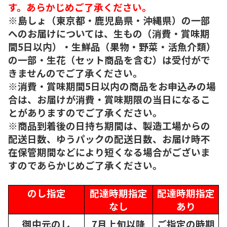
す。あらかじめご了承ください。
※島しょ（東京都・鹿児島県・沖縄県）の一部
へのお届けについては、生もの（消費・賞味期
間5日以内）・生鮮品（果物・野菜・活魚介類）
の一部・生花（セット商品を含む）は受付がで
きませんのでご了承ください。
※消費・賞味期間5日以内の商品をお申込みの場
合は、お届けが消費・賞味期限の当日になるこ
とがありますのでご了承ください。
※商品到着後の日持ち期間は、製造工場からの
配送日数、ゆうパックの配送日数、お届け時不
在保管期間などにより短くなる場合がございま
すのであらかじめご了承ください。
のし指定
配達時期指定
配達時期指定
なし
あり
御中元のし
7月上旬以降
ご指定の時期