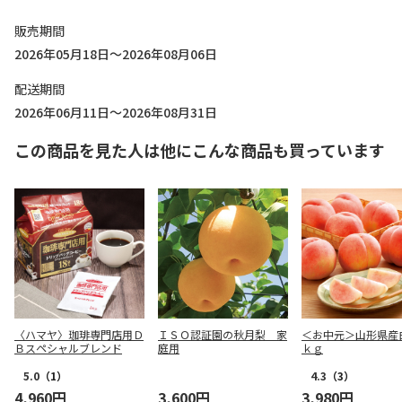
販売期間
2026年05月18日～2026年08月06日
配送期間
2026年06月11日～2026年08月31日
この商品を見た人は他にこんな商品も買っています
〈ハマヤ〉珈琲専門店用Ｄ
ＩＳＯ認証園の秋月梨 家
＜お中元＞山形県産
Ｂスペシャルブレンド
庭用
ｋｇ
5.0
（1）
4.3
（3）
4,960円
3,600円
3,980円