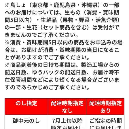
※島しょ（東京都・鹿児島県・沖縄県）の一部
へのお届けについては、生もの（消費・賞味期
間5日以内）・生鮮品（果物・野菜・活魚介類）
の一部・生花（セット商品を含む）は受付がで
きませんのでご了承ください。
※消費・賞味期間5日以内の商品をお申込みの場
合は、お届けが消費・賞味期限の当日になるこ
とがありますのでご了承ください。
※商品到着後の日持ち期間は、製造工場からの
配送日数、ゆうパックの配送日数、お届け時不
在保管期間などにより短くなる場合がございま
すのであらかじめご了承ください。
のし指定
配達時期指定
配達時期指定
なし
あり
御中元のし
7月上旬以降
ご指定の時期
順次
お届けし
にお届けしま