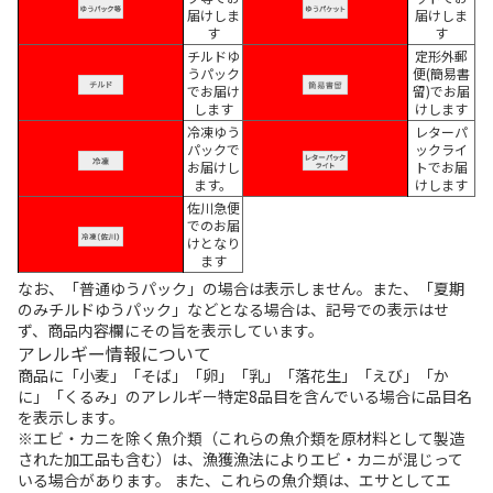
届けしま
届けしま
す
す
チルドゆ
定形外郵
うパック
便(簡易書
でお届け
留)でお届
します
けします
冷凍ゆう
レターパ
パックで
ックライ
お届けし
トでお届
ます。
けします
佐川急便
でのお届
けとなり
ます
なお、「普通ゆうパック」の場合は表示しません。また、「夏期
のみチルドゆうパック」などとなる場合は、記号での表示はせ
ず、商品内容欄にその旨を表示しています。
アレルギー情報について
商品に「小麦」「そば」「卵」「乳」「落花生」「えび」「か
に」「くるみ」のアレルギー特定8品目を含んでいる場合に品目名
を表示します。
※エビ・カニを除く魚介類（これらの魚介類を原材料として製造
された加工品も含む）は、漁獲漁法によりエビ・カニが混じって
いる場合があります。 また、これらの魚介類は、エサとしてエ