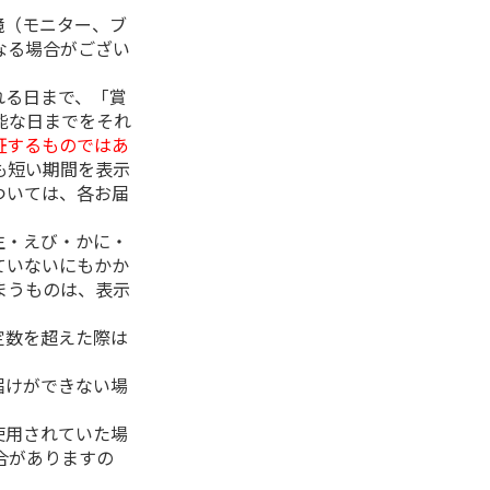
境（モニター、ブ
なる場合がござい
れる日まで、「賞
能な日までをそれ
証するものではあ
も短い期間を表示
ついては、各お届
生・えび・かに・
ていないにもかか
まうものは、表示
定数を超えた際は
。
届けができない場
使用されていた場
合がありますの