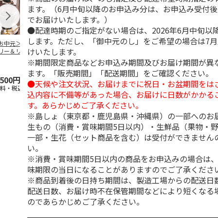
ます。（6月中旬以降のお申込み分は、お申込み受付後
でお届けいたします。）
●配達時期のご指定がない場合は、2026年6月中旬以
します。ただし、「御中元のし」をご希望の場合は7
お中元＞コーヒー
＜お中元＞無糖アイ
＜お中元＞無糖アイ
mikiya coffee
けいたします。
リー＆リキッドコ
スコーヒー４本
スコーヒー１２本
『With Flowe
ヒーギフト
黄
…
※期間限定商品などお申込み期間及びお届け期間が異
ます。「販売期間」「配送期間」をご確認ください。
,500円
3,780円
6,980円
2,350円
●天候や注文状況、お届けまでに祝日・お盆期間をは
送料・税込)
(送料・税込)
(送料・税込)
(送料・税込)
込内容に不備等があった場合、お届けに日数がかかる
す。あらかじめご了承ください。
※島しょ（東京都・鹿児島県・沖縄県）の一部へのお
生もの（消費・賞味期間5日以内）・生鮮品（果物・
一部・生花（セット商品を含む）は受付ができません
い。
※消費・賞味期間5日以内の商品をお申込みの場合は
味期限の当日になることがありますのでご了承くださ
※商品到着後の日持ち期間は、製造工場からの配送日
配送日数、お届け時不在保管期間などにより短くなる
のであらかじめご了承ください。