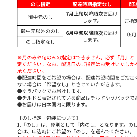
のし指定
配達時期指定なし
配
7月上旬以降順次
お届け
御中元のし
します。
ご指
御中元以外ののし
6月中旬以降順次
お届け
（6
します。
のし指定なし
※月のみや旬のみの指定はできません。必ず「月」と
定ください。なお、配達日のご指定はお受けいたしか
承ください。
●配達時間をご希望の場合は、配達希望時間をご指定
ない場合は「希望なし」とさせていただきます。
●ゆうパックでお届けします。
●チルドと表記されている商品はチルドゆうパックで
●お届けは日本国内に限ります。
【のし指定・包装について】
1.「のし」は、原則として「内のし」となります。の
合は、申込時にご希望の「のし」を選んでください。