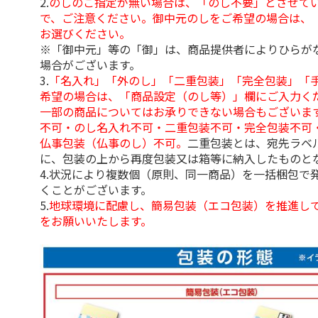
2.
のしのご指定が無い場合は、「のし不要」とさせて
で、ご注意ください。御中元のしをご希望の場合は、
お選びください。
※「御中元」等の「御」は、商品提供者によりひらが
場合がございます。
3.
「名入れ」「外のし」「二重包装」「完全包装」「
希望の場合は、「商品設定（のし等）」欄にご入力く
一部の商品についてはお承りできない場合もございま
不可・のし名入れ不可・二重包装不可・完全包装不可
仏事包装（仏事のし）不可。
二重包装とは、宛先ラベ
に、包装の上から再度包装又は箱等に納入したものと
4.状況により複数個（原則、同一商品）を一括梱包で
くことがございます。
5.
地球環境に配慮し、簡易包装（エコ包装）を推進し
をお願いいたします。