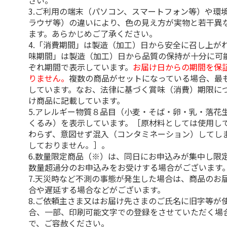
さい。
3.ご利用の端末（パソコン、スマートフォン等）や環
ラウザ等）の違いにより、色の見え方が実物と若干異
ます。あらかじめご了承ください。
4.「消費期間」は製造（加工）日から安全に召し上が
味期間」は製造（加工）日から品質の保持が十分に可
ぞれ期間で表示しています。
お届け日からの期間を保
りません。
複数の商品がセットになっている場合、最
しています。なお、法律に基づく賞味（消費）期限に
け商品に記載しています。
5.アレルギー物質８品目（小麦・そば・卵・乳・落花
くるみ）を表示しています。［原材料としては使用し
わらず、意図せず混入（コンタミネーション）してし
しておりません。］。
6.数量限定商品（※）は、同日にお申込みが集中し限
数量超過分のお申込みをお受けする場合がございます
7.天災時など不測の事態が発生した場合は、商品のお
合や遅延する場合などがございます。
8.ご依頼主さま又はお届け先さまのご氏名に旧字等が
合、一部、印刷可能文字での登録をさせていただく場
で、ご容赦ください。