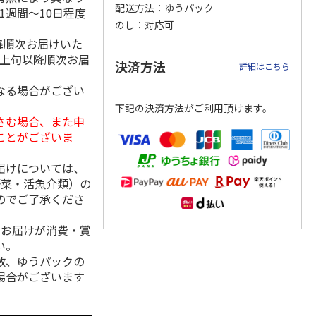
配送方法
ゆうパック
1週間～10日程度
のし
対応可
降順次お届けいた
月上旬以降順次お届
＜お中元＞アイスコ
スターバックス オ
mikiya coffee
決済方法
詳細はこちら
rs』
ーヒーセット
リガミドリップコー
『With Flowers』
ヒーギフトＡ【弔事
赤
…
なる場合がござい
用】
4.0
（1）
5.0
（1）
下記の決済方法がご利用頂けます。
4,320円
1,580円
2,210円
さむ場合、また申
(送料・税込)
(送料・税込)
(送料・税込)
ことがございま
届けについては、
野菜・活魚介類）の
のでご了承くださ
、お届けが消費・賞
い。
数、ゆうパックの
場合がございます