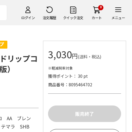
0
ログイン
注文履歴
クイック注文
カート
メニュー
3,030
円
ドリップコ
(送料・税込)
版）
※軽減税率対象
獲得ポイント： 30 pt
商品番号
8095464702
。
 AA ブレン
ァテマラ SHB