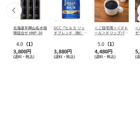
北海道羊蹄山名水珈
UCC「ヒルス リッ
＜ご自宅用＞＜ドト
＜
琲詰合せ HMP-30
チブレンド（粉）」
ール＞ドリップパッ
ゼ
210g×6袋
ク深煎りブレンド
ー
4.0
（1）
１０
5.0
…
（1）
3,800円
3,880円
4,480円
5
(送料・税込)
(送料・税込)
(送料・税込)
(