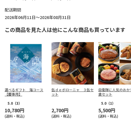
配送期間
2026年06月11日～2026年08月31日
この商品を見た人は他にこんな商品も買っています
選べるギフト 海コース
缶ｄｅボローニャ ３缶セ
自衛隊に人気のおか
【慶事用】
ット
食セット
5.0
（3）
5.0
（1）
10,780円
2,700円
5,500円
(送料・税込)
(送料・税込)
(送料・税込)