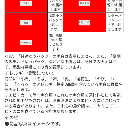
うパック
便(簡易書
でお届け
留)でお届
します
けします
冷凍ゆう
レターパ
パックで
ックライ
お届けし
トでお届
ます。
けします
佐川急便
でのお届
けとなり
ます
なお、「普通ゆうパック」の場合は表示しません。また、「夏期
のみチルドゆうパック」などとなる場合は、記号での表示はせ
ず、商品内容欄にその旨を表示しています。
アレルギー情報について
商品に「小麦」「そば」「卵」「乳」「落花生」「えび」「か
に」「くるみ」のアレルギー特定8品目を含んでいる場合に品目名
を表示します。
※エビ・カニを除く魚介類（これらの魚介類を原材料として製造
された加工品も含む）は、漁獲漁法によりエビ・カニが混じって
いる場合があります。 また、これらの魚介類は、エサとしてエ
ビ・カニを食べている可能性があります。
その他
商品写真はイメージです。