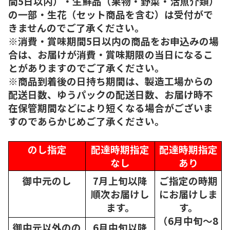
間5日以内）・生鮮品（果物・野菜・活魚介類）
の一部・生花（セット商品を含む）は受付がで
きませんのでご了承ください。
※消費・賞味期間5日以内の商品をお申込みの場
合は、お届けが消費・賞味期限の当日になるこ
とがありますのでご了承ください。
※商品到着後の日持ち期間は、製造工場からの
配送日数、ゆうパックの配送日数、お届け時不
在保管期間などにより短くなる場合がございま
すのであらかじめご了承ください。
のし指定
配達時期指定
配達時期指定
なし
あり
御中元のし
7月上旬以降
ご指定の時期
順次
お届けし
にお届けしま
ます。
す。
（6月中旬～8
御中元以外のの
6月中旬以降