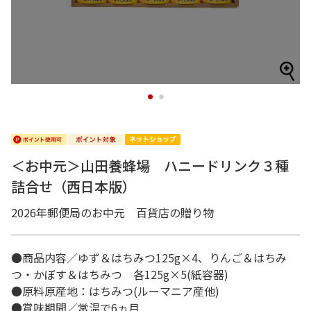
1
2
＜お中元＞山田養蜂場 ハニードリンク３種
詰合せ（西日本版）
2026年郵便局のお中元 百貨店の贈り物
●商品内容／ゆず＆はちみつ125g×4、りんご＆はちみ
つ・かぼす＆はちみつ 各125g×5(紙容器)
●原料原産地：はちみつ(ルーマニア産他)
●賞味期間／常温で6ヵ月