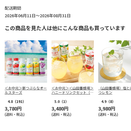
配送期間
2026年06月11日～2026年08月31日
この商品を見た人は他にこんな商品も買っています
＜お中元＞新つぶらなオー
＜お中元＞＜山田養蜂場＞
〈山田養蜂場〉塩と
ルスターズ
ハニードリンクセット（Ｈ
つレモン
Ｄ－３０）
4.8
（191）
5.0
（1）
4.9
（8）
3,780円
3,480円
3,980円
(送料・税込)
(送料・税込)
(送料・税込)