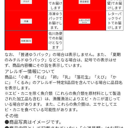
でお届け
留)でお届
します
けします
冷凍ゆう
レターパ
パックで
ックライ
お届けし
トでお届
ます。
けします
佐川急便
でのお届
けとなり
ます
なお、「普通ゆうパック」の場合は表示しません。また、「夏期
のみチルドゆうパック」などとなる場合は、記号での表示はせ
ず、商品内容欄にその旨を表示しています。
アレルギー情報について
商品に「小麦」「そば」「卵」「乳」「落花生」「えび」「か
に」「くるみ」のアレルギー特定8品目を含んでいる場合に品目名
を表示します。
※エビ・カニを除く魚介類（これらの魚介類を原材料として製造
された加工品も含む）は、漁獲漁法によりエビ・カニが混じって
いる場合があります。 また、これらの魚介類は、エサとしてエ
ビ・カニを食べている可能性があります。
その他
商品写真はイメージです。