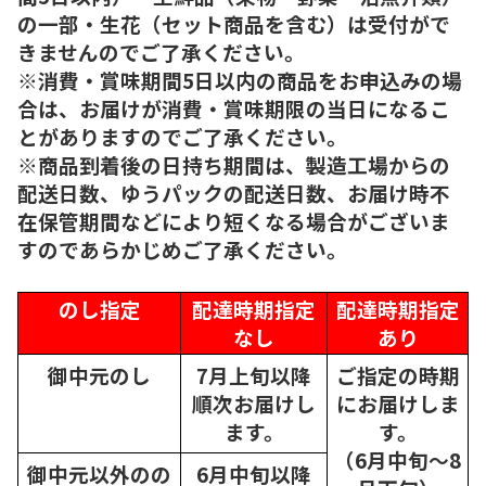
の一部・生花（セット商品を含む）は受付がで
きませんのでご了承ください。
※消費・賞味期間5日以内の商品をお申込みの場
合は、お届けが消費・賞味期限の当日になるこ
とがありますのでご了承ください。
※商品到着後の日持ち期間は、製造工場からの
配送日数、ゆうパックの配送日数、お届け時不
在保管期間などにより短くなる場合がございま
すのであらかじめご了承ください。
のし指定
配達時期指定
配達時期指定
なし
あり
御中元のし
7月上旬以降
ご指定の時期
順次
お届けし
にお届けしま
ます。
す。
（6月中旬～8
御中元以外のの
6月中旬以降