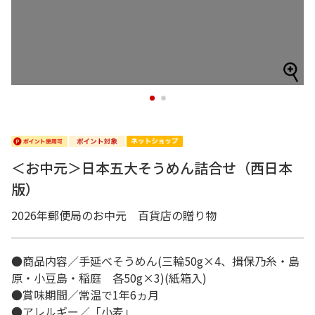
1
2
＜お中元＞日本五大そうめん詰合せ（西日本
版）
2026年郵便局のお中元 百貨店の贈り物
●商品内容／手延べそうめん(三輪50g×4、揖保乃糸・島
原・小豆島・稲庭 各50g×3)(紙箱入)
●賞味期間／常温で1年6ヵ月
●アレルギー／「小麦」