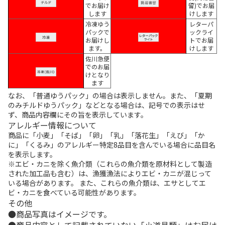
でお届け
留)でお届
します
けします
冷凍ゆう
レターパ
パックで
ックライ
お届けし
トでお届
ます。
けします
佐川急便
でのお届
けとなり
ます
なお、「普通ゆうパック」の場合は表示しません。また、「夏期
のみチルドゆうパック」などとなる場合は、記号での表示はせ
ず、商品内容欄にその旨を表示しています。
アレルギー情報について
商品に「小麦」「そば」「卵」「乳」「落花生」「えび」「か
に」「くるみ」のアレルギー特定8品目を含んでいる場合に品目名
を表示します。
※エビ・カニを除く魚介類（これらの魚介類を原材料として製造
された加工品も含む）は、漁獲漁法によりエビ・カニが混じって
いる場合があります。 また、これらの魚介類は、エサとしてエ
ビ・カニを食べている可能性があります。
その他
商品写真はイメージです。