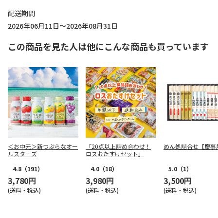
配送期間
2026年06月11日～2026年08月31日
この商品を見た人は他にこんな商品も買っています
＜お中元＞新つぶらなオー
「20点以上詰め合わせ！
めん処詰合せ【慶事
ルスターズ
ロスおたすけセット」
4.8
（191）
4.0
（18）
5.0
（1）
3,780円
3,980円
3,500円
(送料・税込)
(送料・税込)
(送料・税込)