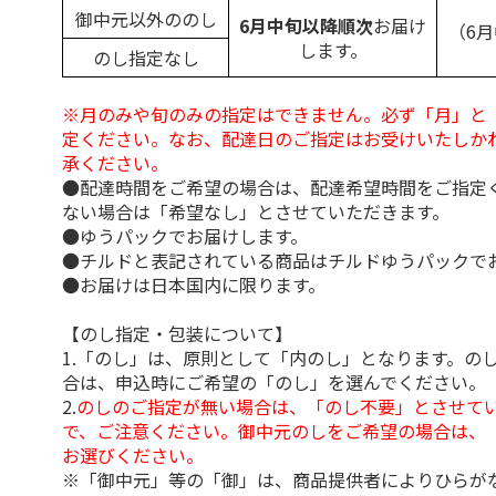
御中元以外ののし
6月中旬以降順次
お届け
（6
します。
のし指定なし
※月のみや旬のみの指定はできません。必ず「月」と
定ください。なお、配達日のご指定はお受けいたしか
承ください。
●配達時間をご希望の場合は、配達希望時間をご指定
ない場合は「希望なし」とさせていただきます。
●ゆうパックでお届けします。
●チルドと表記されている商品はチルドゆうパックで
●お届けは日本国内に限ります。
【のし指定・包装について】
1.「のし」は、原則として「内のし」となります。の
合は、申込時にご希望の「のし」を選んでください。
2.
のしのご指定が無い場合は、「のし不要」とさせて
で、ご注意ください。御中元のしをご希望の場合は、
お選びください。
※「御中元」等の「御」は、商品提供者によりひらが