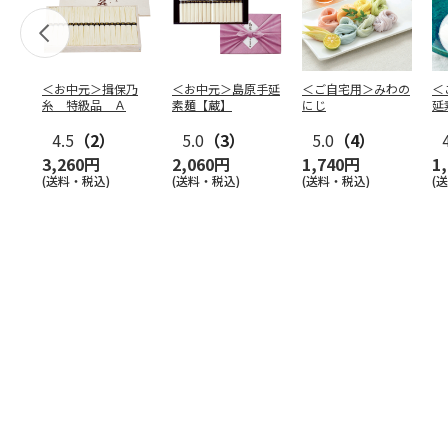
＜お中元＞揖保乃
＜お中元＞島原手延
＜ご自宅用＞みわの
＜
糸 特級品 Ａ
素麺【蔵】
にじ
延
麺
4.5
（2）
5.0
（3）
5.0
（4）
3,260円
2,060円
1,740円
1
(送料・税込)
(送料・税込)
(送料・税込)
(