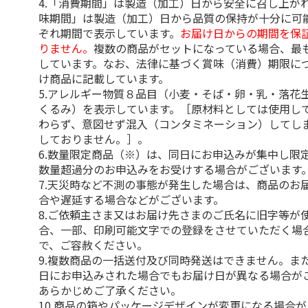
4.「消費期間」は製造（加工）日から安全に召し上が
味期間」は製造（加工）日から品質の保持が十分に可
ぞれ期間で表示しています。
お届け日からの期間を保
りません。
複数の商品がセットになっている場合、最
しています。なお、法律に基づく賞味（消費）期限に
け商品に記載しています。
5.アレルギー物質８品目（小麦・そば・卵・乳・落花
くるみ）を表示しています。［原材料としては使用し
わらず、意図せず混入（コンタミネーション）してし
しておりません。］。
6.数量限定商品（※）は、同日にお申込みが集中し限
数量超過分のお申込みをお受けする場合がございます
7.天災時など不測の事態が発生した場合は、商品のお
合や遅延する場合などがございます。
8.ご依頼主さま又はお届け先さまのご氏名に旧字等が
合、一部、印刷可能文字での登録をさせていただく場
で、ご容赦ください。
9.複数商品の一括送付及び同時発送はできません。ま
日にお申込みされた場合でもお届け日が異なる場合が
あらかじめご了承ください。
10.商品の箱やパッケージデザインが変更になる場合