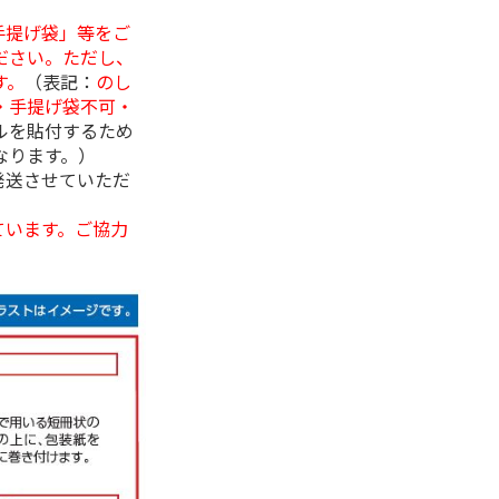
手提げ袋」等をご
ださい。ただし、
す。
（表記：
のし
・手提げ袋不可・
ルを貼付するため
なります。）
発送させていただ
ています。ご協力