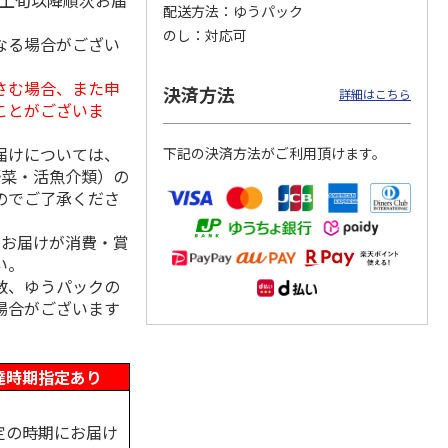
月上旬以降順次お届
配送方法
ゆうパック
のし
対応可
なる場合がござい
さむ場合、また申
島原手
国産熟成 おいしい
＜お中元＞三輪素
三輪素麺 正倉院文
決済方法
詳細はこちら
【古
三輪そうめん 光射
麺 誉 Ｂ
様パッケージ細麺
ことがございま
す
白髭
5.0
（1）
4.0
（1）
届けについては、
下記の決済方法がご利用頂けます。
3,240円
2,950円
4,200円
野菜・活魚介類）の
(送料・税込)
(送料・税込)
(送料・税込)
のでご了承くださ
、お届けが消費・賞
い。
数、ゆうパックの
場合がございます
達時期指定あり
定の時期にお届け