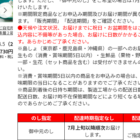
します。ただし、「御中元のし」をご希望の場合は7
けいたします。
※期間限定商品などお申込み期間及びお届け期間が異
ます。「販売期間」「配送期間」をご確認ください。
●天候や注文状況、お届けまでに祝日・お盆期間をは
ご自宅用＞島原手
＜お中元＞島原手延
＜お中元＞お徳用
＜ご自宅用＞
素麺２箱・黒ごま
素麺３ｋｇ【古（ひ
「国産小麦」小豆島
延素麺２ｋｇ
込内容に不備等があった場合、お届けに日数がかかる
１箱詰合せ
ね）】
手延べ素麺
（ひね）】
す。あらかじめご了承ください。
4.5
（2）
5.0
（2）
5.0
（1）
4.5
（2）
※島しょ（東京都・鹿児島県・沖縄県）の一部へのお
,730円
3,980円
2,700円
2,940円
生もの（消費・賞味期間5日以内）・生鮮品（果物・
送料・税込)
(送料・税込)
(送料・税込)
(送料・税込)
一部・生花（セット商品を含む）は受付ができません
い。
※消費・賞味期間5日以内の商品をお申込みの場合は
味期限の当日になることがありますのでご了承くださ
※商品到着後の日持ち期間は、製造工場からの配送日
配送日数、お届け時不在保管期間などにより短くなる
のであらかじめご了承ください。
のし指定
配達時期指定なし
配
7月上旬以降順次
お届け
御中元のし
します。
ご指