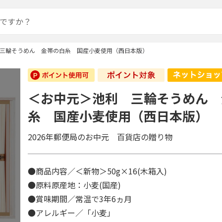
三輪そうめん 金帯の白糸 国産小麦使用（西日本版）
＜お中元＞池利 三輪そうめん 
糸 国産小麦使用（西日本版）
2026年郵便局のお中元 百貨店の贈り物
●商品内容／＜新物＞50g×16(木箱入)
●原料原産地：小麦(国産)
●賞味期間／常温で3年6ヵ月
●アレルギー／「小麦」