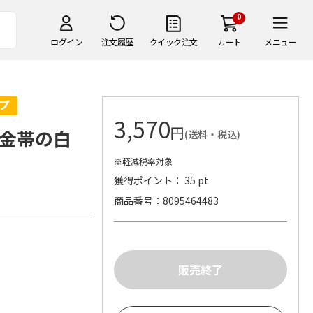
0
ログイン
注文履歴
クイック注文
カート
メニュー
3,570
円
金帯の白
(送料・税込)
※軽減税率対象
獲得ポイント： 35 pt
商品番号
8095464483