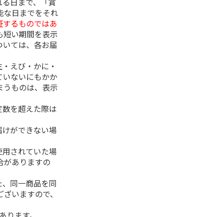
れる日まで、「賞
能な日までをそれ
証するものではあ
も短い期間を表示
ついては、各お届
生・えび・かに・
ていないにもかか
まうものは、表示
定数を超えた際は
。
届けができない場
使用されていた場
合がありますの
た、同一商品を同
ございますので、
があります。