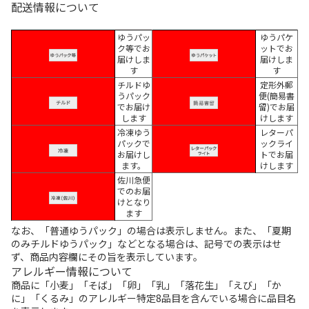
配送情報について
ゆうパッ
ゆうパケ
ク等でお
ットでお
届けしま
届けしま
す
す
チルドゆ
定形外郵
うパック
便(簡易書
でお届け
留)でお届
します
けします
冷凍ゆう
レターパ
パックで
ックライ
お届けし
トでお届
ます。
けします
佐川急便
でのお届
けとなり
ます
なお、「普通ゆうパック」の場合は表示しません。また、「夏期
のみチルドゆうパック」などとなる場合は、記号での表示はせ
ず、商品内容欄にその旨を表示しています。
アレルギー情報について
商品に「小麦」「そば」「卵」「乳」「落花生」「えび」「か
に」「くるみ」のアレルギー特定8品目を含んでいる場合に品目名