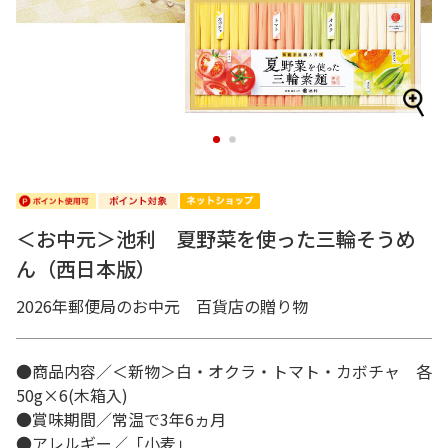
1
2
＜お中元＞池利 夏野菜を使った三輪そうめ
ん（西日本版）
2026年郵便局のお中元 百貨店の贈り物
●商品内容／＜新物＞白・オクラ・トマト・カボチャ 各
50g×6(木箱入)
●賞味期間／常温で3年6ヵ月
●アレルギー／「小麦」