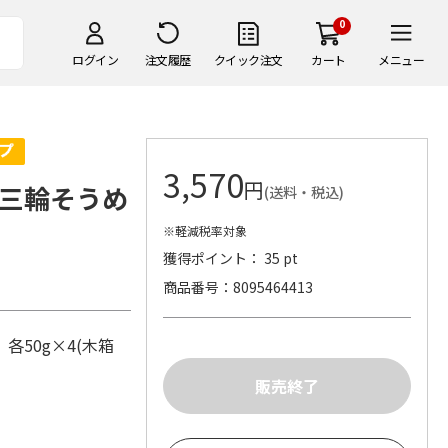
0
ログイン
注文履歴
クイック注文
カート
メニュー
3,570
円
三輪そうめ
(送料・税込)
※軽減税率対象
獲得ポイント： 35 pt
商品番号
8095464413
50g×4(木箱