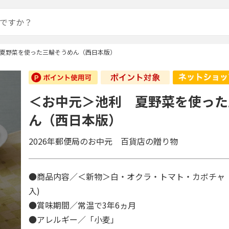
夏野菜を使った三輪そうめん（西日本版）
＜お中元＞池利 夏野菜を使った
ん（西日本版）
2026年郵便局のお中元 百貨店の贈り物
●商品内容／＜新物＞白・オクラ・トマト・カボチャ 各
入)
●賞味期間／常温で3年6ヵ月
●アレルギー／「小麦」