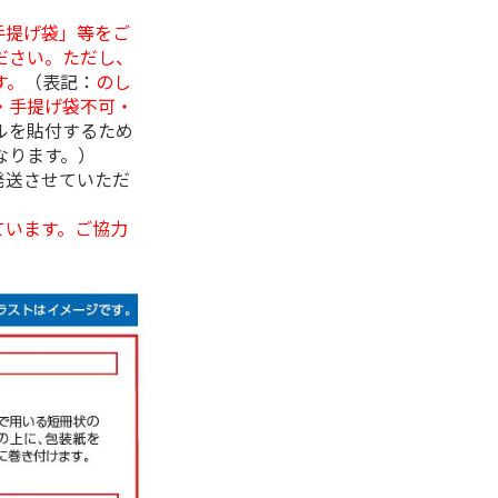
手提げ袋」等をご
ださい。ただし、
す。
（表記：
のし
・手提げ袋不可・
ルを貼付するため
なります。）
発送させていただ
ています。ご協力