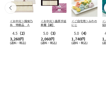
＜お中元＞揖保乃
＜お中元＞島原手延
＜ご自宅用＞みわの
＜
糸 特級品 Ａ
素麺【蔵】
にじ
延
麺
4.5
（2）
5.0
（3）
5.0
（4）
3,260円
2,060円
1,740円
1
(送料・税込)
(送料・税込)
(送料・税込)
(