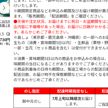
します。ただし、「御中元のし」をご希望の場合は7
けいたします。
※期間限定商品などお申込み期間及びお届け期間が異
ます。「販売期間」「配送期間」をご確認ください。
●天候や注文状況、お届けまでに祝日・お盆期間をは
ご自宅用＞島原手
＜お中元＞島原手延
＜お中元＞お徳用
＜ご自宅用＞
素麺２箱・黒ごま
素麺３ｋｇ【古（ひ
「国産小麦」小豆島
延素麺２ｋｇ
込内容に不備等があった場合、お届けに日数がかかる
１箱詰合せ
ね）】
手延べ素麺
（ひね）】
す。あらかじめご了承ください。
4.5
（2）
5.0
（2）
5.0
（1）
4.5
（2）
※島しょ（東京都・鹿児島県・沖縄県）の一部へのお
,730円
3,980円
2,700円
2,940円
生もの（消費・賞味期間5日以内）・生鮮品（果物・
送料・税込)
(送料・税込)
(送料・税込)
(送料・税込)
一部・生花（セット商品を含む）は受付ができません
い。
※消費・賞味期間5日以内の商品をお申込みの場合は
味期限の当日になることがありますのでご了承くださ
※商品到着後の日持ち期間は、製造工場からの配送日
配送日数、お届け時不在保管期間などにより短くなる
のであらかじめご了承ください。
のし指定
配達時期指定なし
配
7月上旬以降順次
お届け
御中元のし
します。
ご指