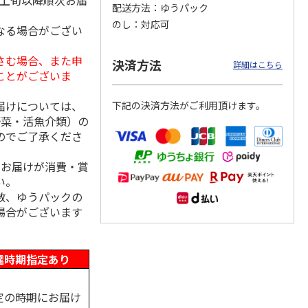
月上旬以降順次お届
配送方法
ゆうパック
のし
対応可
なる場合がござい
さむ場合、また申
島原手
国産熟成 おいしい
＜お中元＞三輪素
三輪素麺 正倉院文
決済方法
詳細はこちら
【古
三輪そうめん 光射
麺 誉 Ｂ
様パッケージ細麺
ことがございま
す
白髭
5.0
（1）
4.0
（1）
届けについては、
下記の決済方法がご利用頂けます。
3,240円
2,950円
4,200円
野菜・活魚介類）の
(送料・税込)
(送料・税込)
(送料・税込)
のでご了承くださ
、お届けが消費・賞
い。
数、ゆうパックの
場合がございます
達時期指定あり
定の時期にお届け