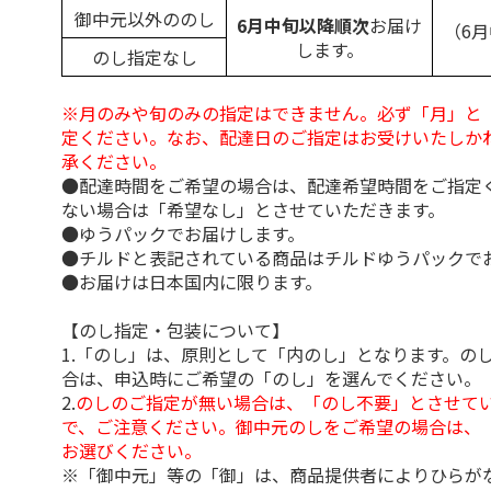
御中元以外ののし
6月中旬以降順次
お届け
（6
します。
のし指定なし
※月のみや旬のみの指定はできません。必ず「月」と
定ください。なお、配達日のご指定はお受けいたしか
承ください。
●配達時間をご希望の場合は、配達希望時間をご指定
ない場合は「希望なし」とさせていただきます。
●ゆうパックでお届けします。
●チルドと表記されている商品はチルドゆうパックで
●お届けは日本国内に限ります。
【のし指定・包装について】
1.「のし」は、原則として「内のし」となります。の
合は、申込時にご希望の「のし」を選んでください。
2.
のしのご指定が無い場合は、「のし不要」とさせて
で、ご注意ください。御中元のしをご希望の場合は、
お選びください。
※「御中元」等の「御」は、商品提供者によりひらが