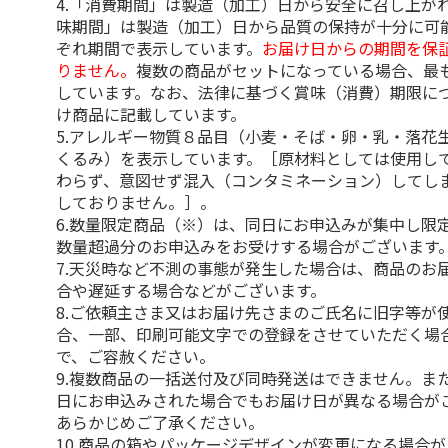
4.「消費期間」は製造（加工）日から安全に召し上が
味期間」は製造（加工）日から品質の保持が十分に可
ぞれ期間で表示しています。
お届け日からの期間を保
りません。
複数の商品がセットになっている場合、最
しています。なお、法律に基づく賞味（消費）期限に
け商品に記載しています。
5.アレルギー物質８品目（小麦・そば・卵・乳・落花
くるみ）を表示しています。［原材料としては使用し
わらず、意図せず混入（コンタミネーション）してし
しておりません。］。
6.数量限定商品（※）は、同日にお申込みが集中し限
数量超過分のお申込みをお受けする場合がございます
7.天災時など不測の事態が発生した場合は、商品のお
合や遅延する場合などがございます。
8.ご依頼主さま又はお届け先さまのご氏名に旧字等が
合、一部、印刷可能文字での登録をさせていただく場
で、ご容赦ください。
9.複数商品の一括送付及び同時発送はできません。ま
日にお申込みされた場合でもお届け日が異なる場合が
あらかじめご了承ください。
10.商品の箱やパッケージデザインが変更になる場合