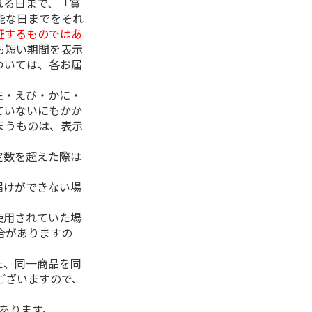
れる日まで、「賞
能な日までをそれ
証するものではあ
も短い期間を表示
ついては、各お届
生・えび・かに・
ていないにもかか
まうものは、表示
定数を超えた際は
。
届けができない場
使用されていた場
合がありますの
た、同一商品を同
ございますので、
があります。