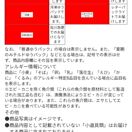
します
けします
冷凍ゆう
レターパ
パックで
ックライ
お届けし
トでお届
ます。
けします
佐川急便
でのお届
けとなり
ます
なお、「普通ゆうパック」の場合は表示しません。また、「夏期
のみチルドゆうパック」などとなる場合は、記号での表示はせ
ず、商品内容欄にその旨を表示しています。
アレルギー情報について
商品に「小麦」「そば」「卵」「乳」「落花生」「えび」「か
に」「くるみ」のアレルギー特定8品目を含んでいる場合に品目名
を表示します。
※エビ・カニを除く魚介類（これらの魚介類を原材料として製造
された加工品も含む）は、漁獲漁法によりエビ・カニが混じって
いる場合があります。 また、これらの魚介類は、エサとしてエ
ビ・カニを食べている可能性があります。
その他
商品写真はイメージです。
商品内容として記載されていない「小道具類」はお届け
する商品に含まれておりません。