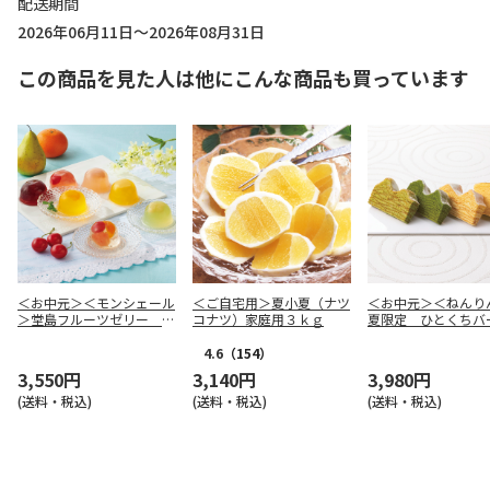
配送期間
2026年06月11日～2026年08月31日
この商品を見た人は他にこんな商品も買っています
＜お中元＞＜モンシェール
＜ご自宅用＞夏小夏（ナツ
＜お中元＞＜ねんり
＞堂島フルーツゼリー ９
コナツ）家庭用３ｋｇ
夏限定 ひとくちバ
個入
合せ ４種１０個入
4.6
（154）
3,550円
3,140円
3,980円
(送料・税込)
(送料・税込)
(送料・税込)