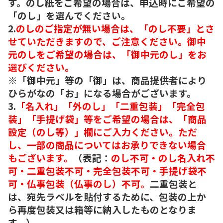
す。のし紙をご希望の場合は、申込時にご希望の
「のし」を選んでください。
2.
のしのご指定が無い場合は、「のし不要」とさ
せていただきますので、ご注意ください。御中
元のしをご希望の場合は、「御中元のし」をお
選びください。
※「御中元」等の「御」は、商品提供者により
ひらがなの「お」になる場合がございます。
3.
「名入れ」「外のし」「二重包装」「完全包
装」「手提げ袋」等をご希望の場合は、「商品
設定（のし等）」欄にご入力ください。ただ
し、一部の商品についてはお承りできない場合
もございます。
（表記：
のし不可・のし名入れ不
可・二重包装不可・完全包装不可・手提げ袋不
可・仏事包装（仏事のし）不可。
二重包装と
は、宛先ラベルを貼付するために、包装の上か
ら再度包装又は箱等に納入したものとなりま
す。）