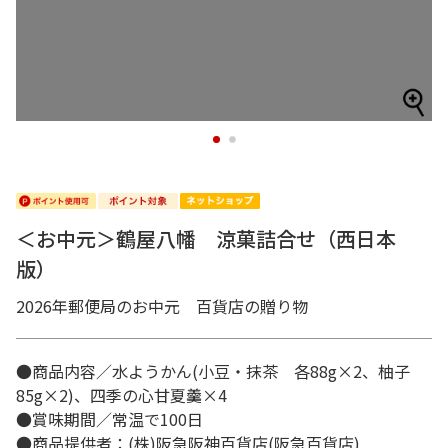
1
2
＜お中元＞鶴屋八幡 涼菓詰合せ（西日本
版）
2026年郵便局のお中元 百貨店の贈り物
●商品内容／水ようかん(小豆・抹茶 各88g×2、柚子
85g×2)、四季の心甘夏羹×4
●賞味期間／常温で100日
●商品提供者：(株)阪急阪神百貨店(阪急百貨店)