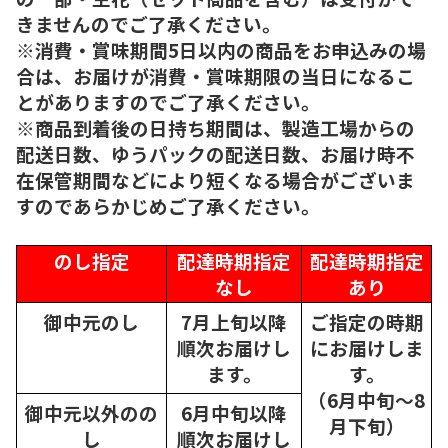
きませんのでご了承ください。
※消費・賞味期間5日以内の商品をお申込みの場
合は、お届けが消費・賞味期限の当日になるこ
とがありますのでご了承ください。
※商品到着後の日持ち期間は、製造工場からの
配送日数、ゆうパックの配送日数、お届け時不
在保管期間などにより短くなる場合がございま
すのであらかじめご了承ください。
のし指定
配達時期指定
配達時期指定
なし
あり
御中元のし
7月上旬以降
ご指定の時期
順次
お届けし
にお届けしま
ます。
す。
（6月中旬～8
御中元以外のの
6月中旬以降
月下旬）
し
順次
お届けし